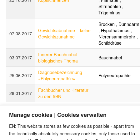
25.10.2017
Kopfschmerzen
,
Piamater
,
Stirnhöhlen
,
Trigeminus
Brocken
,
Dünndarm
Gewichtsabnahme – keine
,
Hypothalamus
,
07.08.2017
Gewichtszunahme
Nierensammelrohr
,
Schilddrüse
Innerer Bauchnabel –
03.07.2017
Bauchnabel
biologisches Thema
Diagnosebezeichnung
25.06.2017
Polyneuropathie
«Polyneuropathie»
Fachbücher und -literatur
28.01.2017
zu den 5BN
1 bis 25 von 124 Einträgen
Manage cookies | Cookies verwalten
Zurück
1
2
3
4
5
Nächste
EN: This website stores as few cookies as possible - apart from
the technically absolutely necessary cookies, only those used to