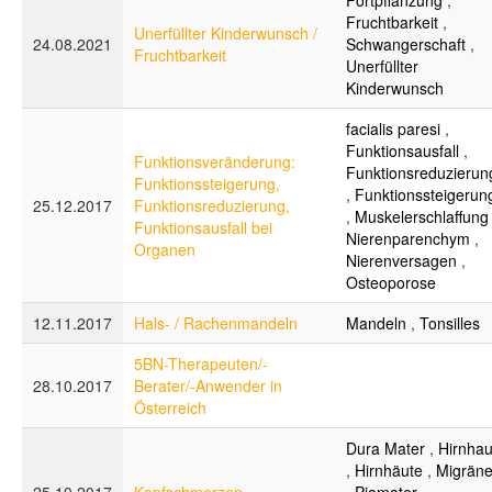
Fortpflanzung
,
Fruchtbarkeit
,
Unerfüllter Kinderwunsch /
24.08.2021
Schwangerschaft
,
Fruchtbarkeit
Unerfüllter
Kinderwunsch
facialis paresi
,
Funktionsausfall
,
Funktionsveränderung:
Funktionsreduzierun
Funktionssteigerung,
,
Funktionssteigerun
25.12.2017
Funktionsreduzierung,
,
Muskelerschlaffung
Funktionsausfall bei
Nierenparenchym
,
Organen
Nierenversagen
,
Osteoporose
12.11.2017
Hals- / Rachenmandeln
Mandeln
,
Tonsilles
5BN-Therapeuten/-
28.10.2017
Berater/-Anwender in
Österreich
Dura Mater
,
Hirnhau
,
Hirnhäute
,
Migrän