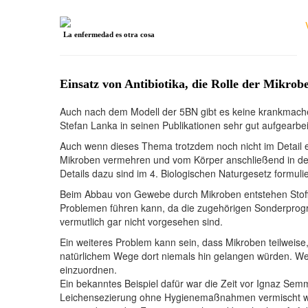
La enfermedad es otra cosa
Einsatz von Antibiotika, die Rolle der Mikrob
Auch nach dem Modell der 5BN gibt es keine krankmachend
Stefan Lanka in seinen Publikationen sehr gut aufgearbei
Auch wenn dieses Thema trotzdem noch nicht im Detail erf
Mikroben vermehren und vom Körper anschließend in der
Details dazu sind im 4. Biologischen Naturgesetz formulie
Beim Abbau von Gewebe durch Mikroben entstehen Stoffw
Problemen führen kann, da die zugehörigen Sonderprogr
vermutlich gar nicht vorgesehen sind.
Ein weiteres Problem kann sein, dass Mikroben teilweise,
natürlichem Wege dort niemals hin gelangen würden. Wen
einzuordnen.
Ein bekanntes Beispiel dafür war die Zeit vor Ignaz Semme
Leichensezierung ohne Hygienemaßnahmen vermischt wurde