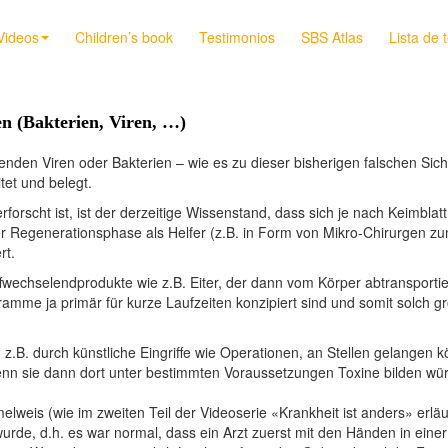
Videos
Children’s book
Testimonios
SBS Atlas
Lista de 
en (Bakterien, Viren, …)
en Viren oder Bakterien – wie es zu dieser bisherigen falschen Sichtw
tet und belegt.
orscht ist, ist der derzeitige Wissenstand, dass sich je nach Keimbla
 Regenerationsphase als Helfer (z.B. in Form von Mikro-Chirurgen 
rt.
echselendprodukte wie z.B. Eiter, der dann vom Körper abtransportie
amme ja primär für kurze Laufzeiten konzipiert sind und somit solch
 z.B. durch künstliche Eingriffe wie Operationen, an Stellen gelangen
n sie dann dort unter bestimmten Voraussetzungen Toxine bilden würde
lweis (wie im zweiten Teil der Videoserie «Krankheit ist anders» erläu
, d.h. es war normal, dass ein Arzt zuerst mit den Händen in einer 