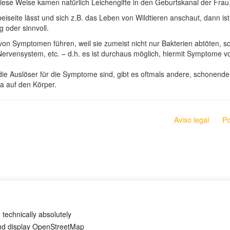
iese Weise kamen natürlich Leichengifte in den Geburtskanal der Frau, 
seite lässt und sich z.B. das Leben von Wildtieren anschaut, dann ist 
 oder sinnvoll.
 von Symptomen führen, weil sie zumeist nicht nur Bakterien abtöten, 
Nervensystem, etc. – d.h. es ist durchaus möglich, hiermit Symptome v
 die Auslöser für die Symptome sind, gibt es oftmals andere, schonend
a auf den Körper.
Aviso legal
Po
 technically absolutely
and display OpenStreetMap