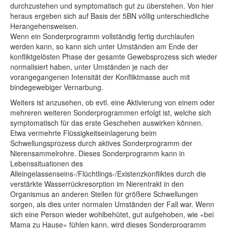
durchzustehen und symptomatisch gut zu überstehen. Von hier
heraus ergeben sich auf Basis der 5BN völlig unterschiedliche
Herangehensweisen.
Wenn ein Sonderprogramm vollständig fertig durchlaufen
werden kann, so kann sich unter Umständen am Ende der
konfliktgelösten Phase der gesamte Gewebsprozess sich wieder
normalisiert haben, unter Umständen je nach der
vorangegangenen Intensität der Konfliktmasse auch mit
bindegewebiger Vernarbung.
Weiters ist anzusehen, ob evtl. eine Aktivierung von einem oder
mehreren weiteren Sonderprogrammen erfolgt ist, welche sich
symptomatisch für das erste Geschehen auswirken können.
Etwa vermehrte Flüssigkeitseinlagerung beim
Schwellungsprozess durch aktives Sonderprogramm der
Nierensammelrohre. Dieses Sonderprogramm kann in
Lebenssituationen des
Alleingelassenseins-/Flüchtlings-/Existenzkonfliktes durch die
verstärkte Wasserrückresorption im Nierentrakt in den
Organismus an anderen Stellen für größere Schwellungen
sorgen, als dies unter normalen Umständen der Fall war. Wenn
sich eine Person wieder wohlbehütet, gut aufgehoben, wie «bei
Mama zu Hause» fühlen kann, wird dieses Sonderprogramm