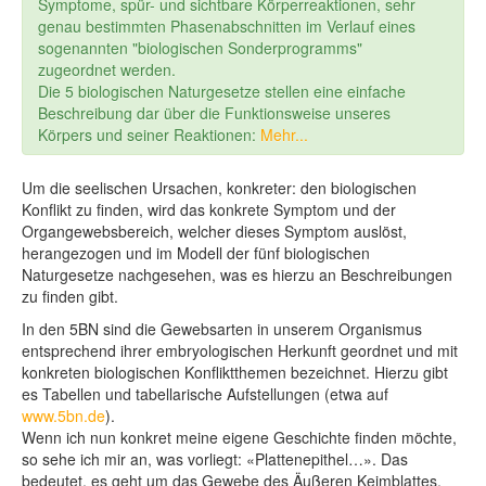
Symptome, spür- und sichtbare Körperreaktionen, sehr
genau bestimmten Phasenabschnitten im Verlauf eines
sogenannten "biologischen Sonderprogramms"
zugeordnet werden.
Die 5 biologischen Naturgesetze stellen eine einfache
Beschreibung dar über die Funktionsweise unseres
Körpers und seiner Reaktionen:
Mehr...
Um die seelischen Ursachen, konkreter: den biologischen
Konflikt zu finden, wird das konkrete Symptom und der
Organgewebsbereich, welcher dieses Symptom auslöst,
herangezogen und im Modell der fünf biologischen
Naturgesetze nachgesehen, was es hierzu an Beschreibungen
zu finden gibt.
In den 5BN sind die Gewebsarten in unserem Organismus
entsprechend ihrer embryologischen Herkunft geordnet und mit
konkreten biologischen Konfliktthemen bezeichnet. Hierzu gibt
es Tabellen und tabellarische Aufstellungen (etwa auf
www.5bn.de
).
Wenn ich nun konkret meine eigene Geschichte finden möchte,
so sehe ich mir an, was vorliegt: «Plattenepithel…». Das
bedeutet, es geht um das Gewebe des Äußeren Keimblattes,