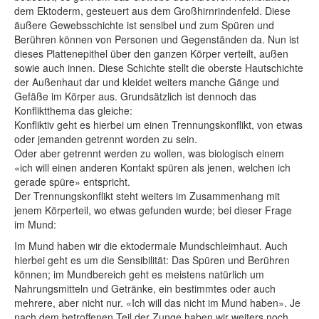
dem Ektoderm, gesteuert aus dem Großhirnrindenfeld. Diese
äußere Gewebsschichte ist sensibel und zum Spüren und
Berühren können von Personen und Gegenständen da. Nun ist
dieses Plattenepithel über den ganzen Körper verteilt, außen
sowie auch innen. Diese Schichte stellt die oberste Hautschichte
der Außenhaut dar und kleidet weiters manche Gänge und
Gefäße im Körper aus. Grundsätzlich ist dennoch das
Konfliktthema das gleiche:
Konfliktiv geht es hierbei um einen Trennungskonflikt, von etwas
oder jemanden getrennt worden zu sein.
Oder aber getrennt werden zu wollen, was biologisch einem
«ich will einen anderen Kontakt spüren als jenen, welchen ich
gerade spüre» entspricht.
Der Trennungskonflikt steht weiters im Zusammenhang mit
jenem Körperteil, wo etwas gefunden wurde; bei dieser Frage
im Mund:
Im Mund haben wir die ektodermale Mundschleimhaut. Auch
hierbei geht es um die Sensibilität: Das Spüren und Berühren
können; im Mundbereich geht es meistens natürlich um
Nahrungsmitteln und Getränke, ein bestimmtes oder auch
mehrere, aber nicht nur. «Ich will das nicht im Mund haben». Je
nach dem betroffenen Teil der Zunge haben wir weiters noch