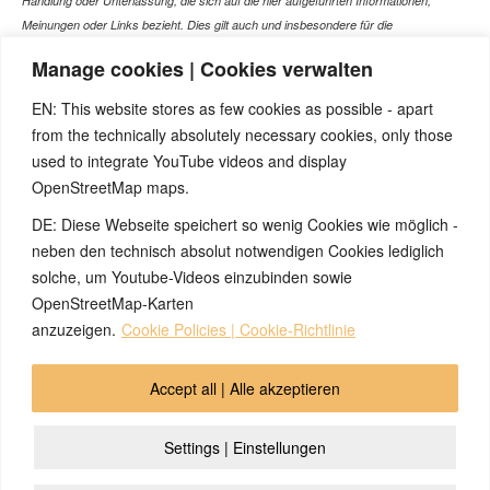
Handlung oder Unterlassung, die sich auf die hier aufgeführten Informationen,
Meinungen oder Links bezieht. Dies gilt auch und insbesondere für die
gesundheitlich relevanten Beiträge, die selbstverständlich kein Ersatz für ein
Manage cookies | Cookies verwalten
Gespräch mit dem Arzt Ihres Vertrauens darstellen können. Bei den Texten auf
dieser Webseite handelt es sich nicht um Therapieempfehlungen oder gar um den
EN: This website stores as few cookies as possible - apart
Versuch einer Diagnose oder Behandlung! Wir übernehmen keinerlei Gewähr für die
from the technically absolutely necessary cookies, only those
Korrektheit, Aktualität, Vollständigkeit oder Qualität der Informationen auf dieser
used to integrate YouTube videos and display
Website. Zusätzlich müssen wir jede Haftung oder Garantie ausschließen. Dies gilt
OpenStreetMap maps.
auch für alle Verweise (Links), die direkt oder indirekt angeboten werden. Wir
können für die Inhalte solcher externen Sites, die Sie mittels eines Links oder
DE: Diese Webseite speichert so wenig Cookies wie möglich -
sonstiger Hinweise erreichen, keine Verantwortung übernehmen. Ferner haften wir
neben den technisch absolut notwendigen Cookies lediglich
nicht für direkte oder indirekte Schäden, die auf Informationen zurückgeführt werden
solche, um Youtube-Videos einzubinden sowie
können, die auf diesen externen Websites stehen
OpenStreetMap-Karten
anzuzeigen.
Cookie Policies | Cookie-Richtlinie
© 2026 by Ingmar Marquardt
Accept all | Alle akzeptieren
Aviso legal
Política de privacidad
Contacto
Settings | Einstellungen
Cookie Policy (EU)