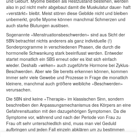
und Geburt. Myome bleiben als Restzustand bestehen, werden
also in pcl nicht mehr abgebaut damit die Muskulatur dauer- haft
«verstärkt» bleibt. Meist stören diese Gebilde nicht und bleiben
unbemerkt, große Myome können manchmal Schmerzen und
auch starke Blutungen auslösen.
Sogenannte «Menstruationsbeschwerden» sind aus Sicht der
5BN betrachtet nichts anderers als ganz individuelle (!)
Sonderprogramme in verschiedenen Phasen, die durch die
hormonelle Schwankung stark beeinflusst werden. Entweder
startet monatlich ein SBS erneut oder es löst sich einfach
wieder. Deshalb «wirken» auch zugeführte Hormone bei Zyklus-
Beschwerden. Aber wie Sie bereits erkennen können, kommen
immer sehr viele Gewebe und Prozesse in Frage die monatlich
kleinere, manchmal auch größere weibliche «Beschwerden»
verursachen.
Die 5BN sind keine «Therapie» im klassischen Sinn, sondern
beschreiben den Anpassungsmechanismus des Körpers an eine
Gefahrensituation mit den dazugehörigen Symptomen. Da die
Symptome vor, während und nach der Periode von Frau zu
Frau oft sehr unterschiedlich sind, muss man viel Geduld
aufbringen und jeden Fall einzeln abklären um zu bestimmen
welche Zellprozess im Körper ablaufen. Im besten Fall kann