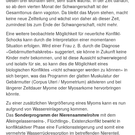
diesen drei Monaten sehr, sehr stark wächst. In der Zeit danach,
so ab dem vierten Monat der Schwangerschaft ist der
Gesamttonus dann vagoton. Da bleibt das Myom stehen, macht
keine neue Zellteilung und wächst von daher ab dieser Zeit,
zumindest bis zum Ende der Schwangerschaft, nicht mehr.
Eine weitere beobachtete Möglichkeit für neuerliche Konflikt-
Schocks kann durch die Interpretation einer momentanen
Situation erfolgen. Wird einer Frau z. B. durch die Diagnose
«Gebärmutterhalskrebs» suggeriert, sie könne in Zukunft keine
Kinder mehr bekommen, und ist diese Aussicht schwerwiegend
und isolativ für sie, so kann dies die Möglichkeit eines
biologischen Konfliktes «nicht schwanger werden zu können» in
sich bergen, was das Programm der glatten Muskulatur der
Gebärmutter (Corpus Uteri / Myometrium) aktivieren und bei
längerer Zeitdauer Myome oder Myosarkome hervorbringen
könnte.
Zu einer zusätzlichen Vergrößerung eines Myoms kann es nun
aufgrund von Wassereinlagerung kommen.
Das
Sonderprogramm der Nierensammelrohre
mit dem
Alleingelassenseins-, Flüchtlings-, Existenzkonflikt bewirkt in
konfliktaktiver Phase eine Funktionssteigerung und somit eine
vermehrte Wasserrückresorption im betreffenden Nierenteil.