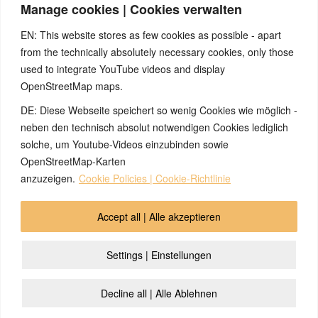
Manage cookies | Cookies verwalten
erreicht werden, dass das SBS nicht mehr oder weniger oft
startet. Eine medikamentöse/ hormonelle schulmed. Therapie
EN: This website stores as few cookies as possible - apart
oder Operation werden generell nicht abgelehnt, finden aber
from the technically absolutely necessary cookies, only those
nach einer guten 5BN-Analyse eine viel sinnvollere Anwendung.
Versteht man die oben beschriebenen Vorgänge, können sich
used to integrate YouTube videos and display
auch viele Ängste auflösen. Dann kann man die Symptome viel
OpenStreetMap maps.
sachlicher «angehen» und somit leichter eine geeignete
DE: Diese Webseite speichert so wenig Cookies wie möglich -
«Therapieform» für sich finden. Aber wie bereits in Ihrer Frage
steht, handelt es sich im Moment nur um einen geäußerten
neben den technisch absolut notwendigen Cookies lediglich
Verdacht der Frauenärztin. Somit sollten Ihre Beschwerden
solche, um Youtube-Videos einzubinden sowie
noch genauer abgeklärt werden.
OpenStreetMap-Karten
anzuzeigen.
Cookie Policies | Cookie-Richtlinie
© 2026 by Ingmar Marquardt
Accept all | Alle akzeptieren
Aviso legal
Política de privacidad
Contacto
Settings | Einstellungen
Cookie Policy (EU)
Decline all | Alle Ablehnen