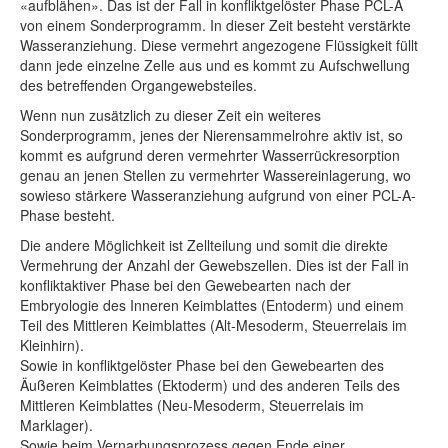
«aufblähen». Das ist der Fall in konfliktgelöster Phase PCL-A
von einem Sonderprogramm. In dieser Zeit besteht verstärkte
Wasseranziehung. Diese vermehrt angezogene Flüssigkeit füllt
dann jede einzelne Zelle aus und es kommt zu Aufschwellung
des betreffenden Organgewebsteiles.
Wenn nun zusätzlich zu dieser Zeit ein weiteres
Sonderprogramm, jenes der Nierensammelrohre aktiv ist, so
kommt es aufgrund deren vermehrter Wasserrückresorption
genau an jenen Stellen zu vermehrter Wassereinlagerung, wo
sowieso stärkere Wasseranziehung aufgrund von einer PCL-A-
Phase besteht.
Die andere Möglichkeit ist Zellteilung und somit die direkte
Vermehrung der Anzahl der Gewebszellen. Dies ist der Fall in
konfliktaktiver Phase bei den Gewebearten nach der
Embryologie des Inneren Keimblattes (Entoderm) und einem
Teil des Mittleren Keimblattes (Alt-Mesoderm, Steuerrelais im
Kleinhirn).
Sowie in konfliktgelöster Phase bei den Gewebearten des
Äußeren Keimblattes (Ektoderm) und des anderen Teils des
Mittleren Keimblattes (Neu-Mesoderm, Steuerrelais im
Marklager).
Sowie beim Vernarbungsprozess gegen Ende einer