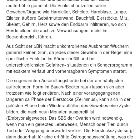
mutterhöhle gemeint. Die Schleimhautzellen sollen
Geweben/Organe wie Harnleiter, Scheide, Harnblase, Lunge,
Eileiter, äußere Gebärmutterwand, Bauchfell, Eierstöcke, Milz,
Skelett, Gehirn, Herz sowie den Enddarm infiltrieren, wo sich
Herde bilden die auch zu Verwachsungen, meist im
Beckenbereich, führen.
Aus Sicht der 5BN macht unkontrolliertes Ausbreiten/Wuchern
generell keinen Sinn, da jedes dieser Gewebe in der Regel eine
spezifische Funktion im Körper erfüllt und bei
unterschiedlichsten Gefahren- situationen ein Sonderprogramm
mit exaktem Verlauf und vorhersagbaren Symptomen startet.
Die sogenannten Ausbreitungsherde bei der am häufigsten
auftretenden Form im Bauch-/Beckenraum lassen sich aber
trotzdem wie folgt erklären. Nach einer vorangegangenen
längeren ca-Phase der Eierstöcke (Zellminus), kann sich in der
gelösten Phase beim Wiederauffüllen des Gewebes eine Zyste
bilden, die nach neun Monaten ausgereift ist
(Embryonalgewebe). Das SBS der Ovarien wird notwendig,
wenn man ein geliebtes Lebewesen, Mensch oder Tier, durch
Tod oder Weggang unerwartet verliert. Die Eierstockszyste sorgt
dann dauerhaft für eine erhöhte Östrogenausschüttung, was die