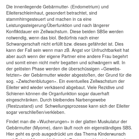
Die innenliegende Gebärmutter- (Endometrium) und
Eileiterschleimhaut, gesondert betrachtet, sind
stammhirngesteuert und machen in ca eine
Leistungssteigerung/Überfunktion und nach längerer
Konfliktdauer ein Zellwachstum. Diese beiden SBSe werden
notwendig, wenn das biol. Bedürfnis nach einer
Schwangerschaft nicht erfüllt bzw. dieses gefährdet ist. Dies
kann der Fall sein wenn man zB. Angst vor Unfruchtbarkeit hat
aber auch wenn der eigene Partner eine andere Frau begehrt
und somit einen nicht mehr begatten und schwängern will. In
der gelösten Phase werden die überschüssigen «Gewebs-
fetzten» der Gebärmutter wieder abgestoßen, der Grund für die
sog. «Zwischenblutugen». Ein eventuelles Zellwachstum der
Eileiter wird wieder verkäsend abgebaut. Viele Rezidive und
Schienen können die Organfunktion sogar dauerhaft
eingeschränken. Durch bleibendes Narbengewebe
(Restzustand) und Schwellungsprozesse kann sich der Eileiter
sogar verschließen/verkleben.
Findet man die «Wucherungen» in der glatten Muskulatur der
Gebärmutter (Myome), dann läuft noch ein eigenständiges SBS.
Hier geht es grob ausgedrückt um das Thema Kinderwunsch