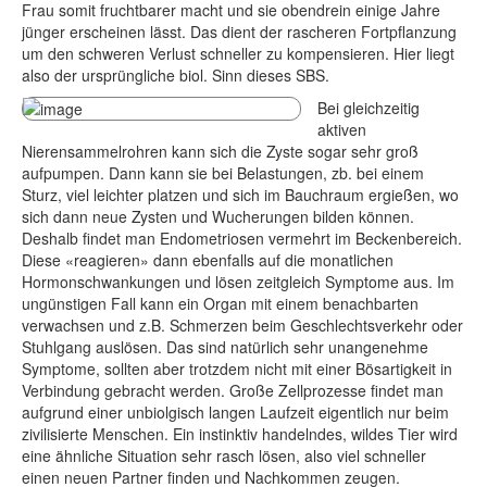
Frau somit fruchtbarer macht und sie obendrein einige Jahre
jünger erscheinen lässt. Das dient der rascheren Fortpflanzung
um den schweren Verlust schneller zu kompensieren. Hier liegt
also der ursprüngliche biol. Sinn dieses SBS.
Bei gleichzeitig
aktiven
Nierensammelrohren kann sich die Zyste sogar sehr groß
aufpumpen. Dann kann sie bei Belastungen, zb. bei einem
Sturz, viel leichter platzen und sich im Bauchraum ergießen, wo
sich dann neue Zysten und Wucherungen bilden können.
Deshalb findet man Endometriosen vermehrt im Beckenbereich.
Diese «reagieren» dann ebenfalls auf die monatlichen
Hormonschwankungen und lösen zeitgleich Symptome aus. Im
ungünstigen Fall kann ein Organ mit einem benachbarten
verwachsen und z.B. Schmerzen beim Geschlechtsverkehr oder
Stuhlgang auslösen. Das sind natürlich sehr unangenehme
Symptome, sollten aber trotzdem nicht mit einer Bösartigkeit in
Verbindung gebracht werden. Große Zellprozesse findet man
aufgrund einer unbiolgisch langen Laufzeit eigentlich nur beim
zivilisierte Menschen. Ein instinktiv handelndes, wildes Tier wird
eine ähnliche Situation sehr rasch lösen, also viel schneller
einen neuen Partner finden und Nachkommen zeugen.