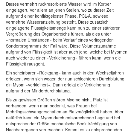
Dieses vermehrt rückresorbierte Wasser wird im Körper
eingelagert. Vor allem an jenen Stellen, wo zu dieser Zeit
aufgrund einer konfliktgelöster Phase, PCL-A, sowieso
vermehrte Wasseranziehung besteht. Diese zusätzlich
eingelagerte Flüssigkeitsmenge kann nun zu einer stärkeren
Vergrößerung des Organbereichs führen, als dies unter
«normalen Umständen» beim Verlauf eines vorliegenden
Sonderprogramms der Fall wäre. Diese Volumenzunahme
aufgrund von Flüssigkeit ist aber auch jene, welche bei Myomen
auch wieder zu einer «Verkleinerung» führen kann, wenn die
Flüssigkeit rausgeht.
Ein scheinbarer «Rückgang» kann auch in den Wechseljahren
erfolgen, wenn sich wegen der nun schlechteren Durchblutung
ein Myom «verkleinert». Dann erfolgt die Verkleinerung
aufgrund der Minderdurchblutung.
Bis zu gewissen Größen stören Myome nicht. Platz ist
vorhanden, wenn man bedenkt, was Frauen bei
Mehrlingsschwangerschaften an Platzmöglichkeit haben. Aber
natürlich kann ein Myom durch entsprechende Lage und bei
entsprechender Größe mechanische Beeinträchtigung von
Nachbarorganen verursachen. Kommt es zu entsprechenden