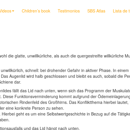
Videos
Children’s book
Testimonios
SBS Atlas
Lista de 
hl die glatte, unwillkürliche, als auch die quergestreifte willkürliche
unwillkürlich, schnell: bei drohender Gefahr in aktiver Phase. In einem
 Das Augenlid wird halb geschlossen und bleibt es auch, sobald die Pe
Schiene dar.
enlides fällt das Lid nach unten, wenn sich das Programm der Muskulatu
ndet. Diese Funktionsverminderung kommt aufgrund der Ödemeinlagerung 
torischen Rindenfeld des Großhirns. Das Konfliktthema hierbei lautet
der eine konkrete Person zu sehen.
. Hierbei geht es um eine Selbstwertgeschichte in Bezug auf die Tätigk
aben.
tionsausfalls und das Lid hängt nach unten.