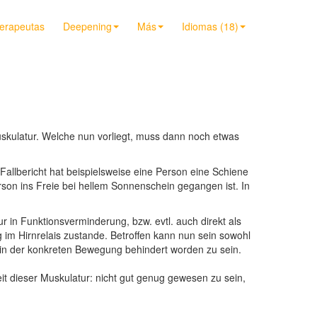
terapeutas
Deepening
Más
Idiomas (18)
 Muskulatur. Welche nun vorliegt, muss dann noch etwas
 Fallbericht hat beispielsweise eine Person eine Schiene
rson ins Freie bei hellem Sonnenschein gegangen ist. In
r in Funktionsverminderung, bzw. evtl. auch direkt als
im Hirnrelais zustande. Betroffen kann nun sein sowohl
, in der konkreten Bewegung behindert worden zu sein.
eit dieser Muskulatur: nicht gut genug gewesen zu sein,