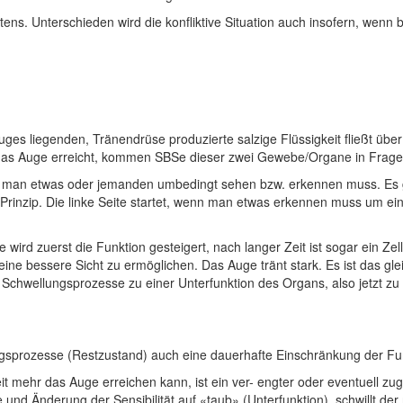
ens. Unterschieden wird die konfliktive Situation auch insofern, wenn b
Auges liegenden, Tränendrüse produzierte salzige Flüssigkeit fließt 
 das Auge erreicht, kommen SBSe dieser zwei Gewebe/Organe in Frage
 man etwas oder jemanden umbedingt sehen bzw. erkennen muss. Es g
nzip. Die linke Seite startet, wenn man etwas erkennen muss um einer
 wird zuerst die Funktion gesteigert, nach langer Zeit ist sogar ein Ze
eine bessere Sicht zu ermöglichen. Das Auge tränt stark. Es ist das gl
 Schwellungsprozesse zu einer Unterfunktion des Organs, also jetzt zu
ngsprozesse (Restzustand) auch eine dauerhafte Einschränkung der Fu
eit mehr das Auge erreichen kann, ist ein ver- engter oder eventuell
d Änderung der Sensibilität auf «taub» (Unterfunktion), schwillt der 