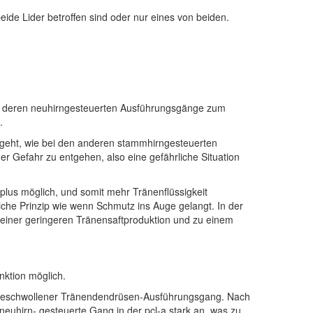
eide Lider betroffen sind oder nur eines von beiden.
über deren neuhirngesteuerten Ausführungsgänge zum
.
eht, wie bei den anderen stammhirngesteuerten
 Gefahr zu entgehen, also eine gefährliche Situation
llplus möglich, und somit mehr Tränenflüssigkeit
eiche Prinzip wie wenn Schmutz ins Auge gelangt. In der
 einer geringeren Tränensaftproduktion und zu einem
nktion möglich.
 zugeschwollener Tränendendrüsen-Ausführungsgang. Nach
neuhirn- gesteuerte Gang in der pcl-a stark an, was zu