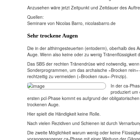
Anzusehen wäre jetzt Zeitpunkt und Zeitdauer des Auftret
Quellen:
Seminare von Nicolas Barro, nicolasbarro.de
Sehr trockene Augen
Die in der althirngesteuerten (entoderm), oberhalb des 
Auge. Wenn also keine oder zu wenig Tränenflüssigkeit
Das SBS der rechten Tränendrüse wird notwendig, wenn
Sonderprogrammen, um das archaische «Brocken rein»-Pri
rechtzeitig zu vermeiden («Brocken raus»-Prinzip).
In der ca-Phase
produziert um 
ersten pcl-Phase kommt es aufgrund der obligatorischen
trockenen Auge.
Hier spielt die Händigkeit keine Rolle.
Nach vielen Rezidiven und Schienen ist durch Vernarbu
Die zweite Möglichkeit warum wenig oder keine Flüssigk
vorangegangener ca-Phase mit einer Weitung der Gänge un