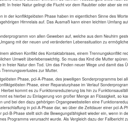
llt: In freier Natur gelingt die Flucht vor dem Raubtier oder aber sie 
n in der konfliktgelösten Phase haben im eigentlichen Sinne des Wortes
gehörigen Hirnrelais auf. Das Ausmaß kann einen leichten Umfang au
m Sonderprogramm von allen Geweben auf, welche aus dem Neuhirn geste
mgang mit der neuen und veränderten Lebenssituation zu ermöglichen; 
einem aktiven Konflikt des Kontaktabrisses, einem Trennungskonflikt redu
chen Umwelt überlebenswichtig. So muss das Kind die Mutter spüren, 
ge in freier Natur den Tod. Um das Finden neuer Wege und damit das 
s Trennungsverlustes zur Mutter.
nfliktgelösten Phase, pcl-A-Phase, des jeweiligen Sonderprogramms bei
onfliktgelösten Phase, einer Reparaturphase im Verlauf Sonderprogramm
ierbei kommt es zu Funktionsreduzierung bis hin zu Funktionsausfälle
t es hierbei zu Einlagerung von großer Menge an Flüssigkeit, so ka
gen und bei den dazu gehörigen Organgewebsteilen eine Funktionsredu
Muskelerschlaffung in pcl-A-Phase dar, wo über die Zeitdauer einer pcl
 pcl-B-Phase stellt sich die Bewegungsfähigkeit wieder ein, wenn in de
nes Programms verursacht wurde. Als Vergleich dazu der Fallbericht zu