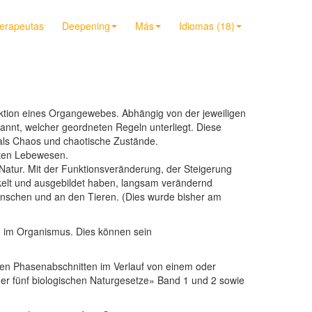
terapeutas
Deepening
Más
Idiomas (18)
ktion eines Organgewebes. Abhängig von der jeweiligen
nnt, welcher geordneten Regeln unterliegt. Diese
als Chaos und chaotische Zustände.
nten Lebewesen.
Natur. Mit der Funktionsveränderung, der Steigerung
ckelt und ausgebildet haben, langsam verändernd
Menschen und an den Tieren. (Dies wurde bisher am
 im Organismus. Dies können sein
en Phasenabschnitten im Verlauf von einem oder
 fünf biologischen Naturgesetze» Band 1 und 2 sowie