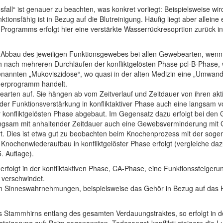
fall“ ist genauer zu beachten, was konkret vorliegt: Beispielsweise w
nsfähig ist in Bezug auf die Blutreinigung. Häufig liegt aber allein
 Programms erfolgt hier eine verstärkte Wasserrückresoprtion zurück
m Abbau des jeweiligen Funktionsgewebes bei allen Gewebearten, wenn 
 nach mehreren Durchläufen der konfliktgelösten Phase pcl-B-Phase
enannten „Mukoviszidose“, wo quasi in der alten Medizin eine „Umwand
nderprogramm handelt.
rten auf. Sie hängen ab vom Zeitverlauf und Zeitdauer von ihren akti
 der Funktionsverstärkung in konfliktaktiver Phase auch eine langsa
onfliktgelösten Phase abgebaut. Im Gegensatz dazu erfolgt bei den 
angsam mit anhaltender Zeitdauer auch eine Gewebsverminderung mit G
. Dies ist etwa gut zu beobachten beim Knochenprozess mit der sog
nochenwiederaufbau in konfliktgelöster Phase erfolgt (vergleiche daz
. Auflage).
rfolgt in der konfliktaktiven Phase, CA-Phase, eine Funktionssteigeru
 verschwindet.
hen Sinneswahrnehmungen, beispielsweise das Gehör in Bezug auf das
es Stammhirns entlang des gesamten Verdauungstraktes, so erfolgt in