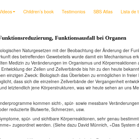
Videos
Children’s book
Testimonios
SBS Atlas
Lista de 
Funktionsreduzierung, Funktionsausfall bei Organen
biologischen Naturgesetzen mit der Beobachtung der Änderung der Fun
kunft des betreffenden Gewebeteils wurde damit ein Mechanismus erka
lten Medizin zu Veränderungen im Organismus und Körperreaktionen 
 Entwicklung der Zellen und Zellverbände bis hin zu den heute bekan
n einzigen Zweck: Biologisch das Überleben zu ermöglichen in freier 
glicht, dass sich die einzelnen Zellverbände der Vergangenheit entwi
 und letztendlich jene Körperstrukturen, was wir heute sehen an uns 
Sonderprogramme kommen sicht-, spür- sowie messbare Veränderungen
der reduzierte Blutwerte, Schmerzen, usw.
Symptome, spür- und sichtbare Körperreaktionen, sehr genau bestimmt
me» zugeordnet werden. (Siehe dazu David Münnich, «Das System der