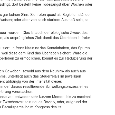
misslingt, dort besteht keine Todesangst über Wochen oder
 gar keinen Sinn. Sie treten quasi als Begleitumstände
fweisen; oder aber von solch starkem Ausmaß sein, so
uert werden. Dies ist auch der biologische Zweck des
als ursprüngliches Ziel: damit das Überleben in freier
ziert. In freier Natur ist das Kontakthalten, das Spüren
weil diese dem Kind das Überleben sichert. Wäre die
Überleben zu ermöglichen, kommt es zur Reduzierung der
 allen Geweben, sowohl aus dem Neuhirn- als auch aus
s, unterliegt auch das Steuerrelais im jeweiligen
n; abhängig von der Intensität dieses
nn der daraus resultierende Schwellungsprozess eines
zierung verursachen.
-A-Phase von entweder sehr kurzem Moment bis zu maximal
r Zwischenzeit kein neues Rezidiv, oder, aufgrund der
 Facialisparesi beim Kongress des ital.