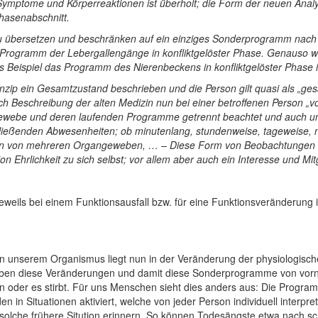
Symptome und Körperreaktionen ist überholt; die Form der neuen Anal
asenabschnitt.
t zu übersetzen und beschränken auf ein einziges Sonderprogramm nach
 Programm der Lebergallengänge in konfliktgelöster Phase. Genauso w
Beispiel das Programm des Nierenbeckens in konfliktgelöster Phase i
inzip ein Gesamtzustand beschrieben und die Person gilt quasi als „ge
Beschreibung der alten Medizin nun bei einer betroffenen Person „vo
ewebe und deren laufenden Programme getrennt beachtet und auch unt
hließenden Abwesenheiten; ob minutenlang, stundenweise, tageweise,
n von mehreren Organgeweben, … – Diese Form von Beobachtungen e
n Ehrlichkeit zu sich selbst; vor allem aber auch ein Interesse und M
ls bei einem Funktionsausfall bzw. für eine Funktionsveränderung in
 unserem Organismus liegt nun in der Veränderung der physiologisch
r haben diese Veränderungen und damit diese Sonderprogramme von vor
ion oder es stirbt. Für uns Menschen sieht dies anders aus: Die Progr
 in Situationen aktiviert, welche von jeder Person individuell interpr
ne solche frühere Sitution erinnern. So können Todesängste etwa nach