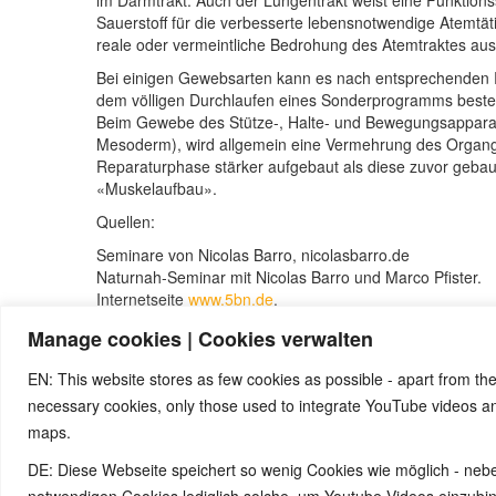
im Darmtrakt. Auch der Lungentrakt weist eine Funktions
Sauerstoff für die verbesserte lebensnotwendige Atemtäti
reale oder vermeintliche Bedrohung des Atemtraktes 
Bei einigen Gewebsarten kann es nach entsprechenden 
dem völligen Durchlaufen eines Sonderprogramms besteh
Beim Gewebe des Stütze-, Halte- und Bewegungsapparat
Mesoderm), wird allgemein eine Vermehrung des Organge
Reparaturphase stärker aufgebaut als diese zuvor gebau
«Muskelaufbau».
Quellen:
Seminare von Nicolas Barro, nicolasbarro.de
Naturnah-Seminar mit Nicolas Barro und Marco Pfister.
Internetseite
www.5bn.de
.
Claudio Trupiano, „Danke Doktor Hamer“
Manage cookies | Cookies verwalten
Zur Einführung: Simona Cella, Marco Pfister, „Krankheit 
Saluta Aktiva Onlus)
EN: This website stores as few cookies as possible - apart from the
necessary cookies, only those used to integrate YouTube videos 
maps.
© 2026 by Ingmar Marquardt
DE: Diese Webseite speichert so wenig Cookies wie möglich - neb
notwendigen Cookies lediglich solche, um Youtube-Videos einzub