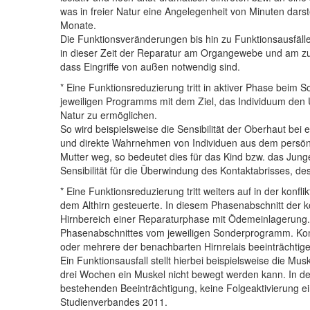
was in freier Natur eine Angelegenheit von Minuten darste
Monate.
Die Funktionsveränderungen bis hin zu Funktionsausfälle
in dieser Zeit der Reparatur am Organgewebe und am zu
dass Eingriffe von außen notwendig sind.
* Eine Funktionsreduzierung tritt in aktiver Phase bei
jeweiligen Programms mit dem Ziel, das Individuum den U
Natur zu ermöglichen.
So wird beispielsweise die Sensibilität der Oberhaut bei 
und direkte Wahrnehmen von Individuen aus dem persönli
Mutter weg, so bedeutet dies für das Kind bzw. das Jun
Sensibilität für die Überwindung des Kontaktabrisses, de
* Eine Funktionsreduzierung tritt weiters auf in der ko
dem Althirn gesteuerte. In diesem Phasenabschnitt der k
Hirnbereich einer Reparaturphase mit Ödemeinlagerung. H
Phasenabschnittes vom jeweiligen Sonderprogramm. Komm
oder mehrere der benachbarten Hirnrelais beeinträchti
Ein Funktionsausfall stellt hierbei beispielsweise die 
drei Wochen ein Muskel nicht bewegt werden kann. In der
bestehenden Beeinträchtigung, keine Folgeaktivierung ei
Studienverbandes 2011.