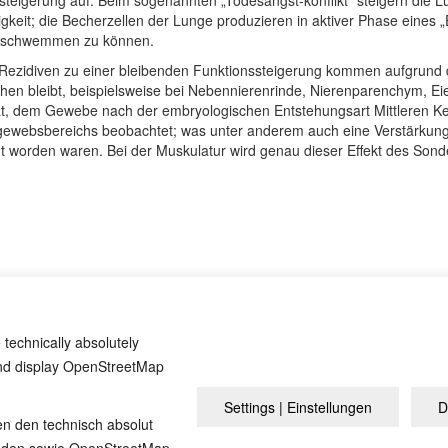
steigerung auf: Beim sogenannten „Todesangst-konflikt“ steigern die 
gkeit; die Becherzellen der Lunge produzieren in aktiver Phase eines „
ausschwemmen zu können.
Rezidiven zu einer bleibenden Funktionssteigerung kommen aufgrund
en bleibt, beispielsweise bei Nebennierenrinde, Nierenparenchym, Ei
, dem Gewebe nach der embryologischen Entstehungsart Mittleren Ke
websbereichs beobachtet; was unter anderem auch eine Verstärkung 
t worden waren. Bei der Muskulatur wird genau dieser Effekt des Sond
ist etwas anderes“, Einführungsbüchlein zu den fünf biologischen Natur
 technically absolutely
and display OpenStreetMap
Settings | Einstellungen
D
Aviso legal
Po
en den technisch absolut
inden sowie OpenStreetMap-