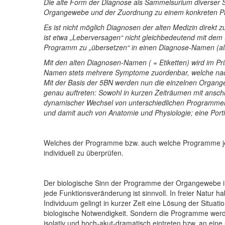
Die alte Form der Diagnose als Sammelsurium diverser 
Organgewebe und der Zuordnung zu einem konkreten Ph
Es ist nicht möglich Diagnosen der alten Medizin direk
ist etwa „Leberversagen“ nicht gleichbedeutend mit dem
Programm zu „übersetzen“ in einen Diagnose-Namen (als 
Mit den alten Diagnosen-Namen ( = Etiketten) wird im Pr
Namen stets mehrere Symptome zuordenbar, welche nach 
Mit der Basis der 5BN werden nun die einzelnen Organg
genau auftreten: Sowohl in kurzen Zeiträumen mit ansc
dynamischer Wechsel von unterschiedlichen Programme
und damit auch von Anatomie und Physiologie; eine Portio
Welches der Programme bzw. auch welche Programme jewei
individuell zu überprüfen.
Der biologische Sinn der Programme der Organgewebe in
jede Funktionsveränderung ist sinnvoll. In freier Natu
Individuum gelingt in kurzer Zeit eine Lösung der Situat
biologische Notwendigkeit. Sondern die Programme werden
isolativ und hoch-akut-dramatisch eintreten bzw. an ei