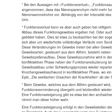
* Bei den Aussagen mit «Funktionsverlust», „Funktionsaus
angenommen, dass das Nierenparenchym nicht mehr funktio
Nierensammelrohre vor. Abhängig von der Intensität des
Urin.
* Funktionsverlust kann es aber auch geben bei völlige
Abbau dieses Funktionsgewebes ergeben hat. Oder auch
gebildet haben. Dies ist etwa zu beobachten bei der sog
sich aber um wiederholte vollständige Verläufe vom So
Diese Veränderungen im Gewebe treten bei allen Gewebea
Gewebearten, gesteuert aus dem Althirn, besteht neben
Gewebszellenaufbau. Diese Gewebszunahme wird in der k
konfliktaktiver Phase neben der Funktionsreduzierung l
Gewebsabbau unter Schwellungsprozess wieder repariert
Knochengewebsschwund in konfliktaktiver Phase, wo ein K
Eybl, „Die seelischen Ursachen der Krankheiten“ ab der 5
* Beim Gewebe, welches aus dem Althirn gesteuert wird, e
Funktionsverminderung übergeht und letztendlich wieder
Eine Funktionssteigerung gibt es etwa bei den archaic
nimmt man diese früher wahr.
Eine Funktionssteigerung erfolgt in den Gewebsteilen d