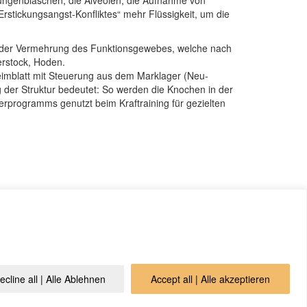
Lungenbläschen, die Alveolen, die Aufnahme von
Erstickungsangst-Konfliktes“ mehr Flüssigkeit, um die
 der Vermehrung des Funktionsgewebes, welche nach
erstock, Hoden.
imblatt mit Steuerung aus dem Marklager (Neu-
der Struktur bedeutet: So werden die Knochen in der
erprogramms genutzt beim Kraftraining für gezielten
gesetze des ital. Studienverbandes A.L.B.A. (heute: Ass.
ecline all | Alle Ablehnen
Accept all | Alle akzeptieren
lítica de privacidad
Contacto
Cookie Policy (EU)