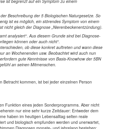
yse ist begrenzt auf ein Symptom zu einem
 der Beschreibung der 5 Biologischen Naturgesetze. So
enig ist es möglich, ein störendes Symptom von einem
st nicht gleich der Diagnose „Nierenbeckenentzündung).
samt analysiert“. Aus diesem Grunde sind bei Diagnose-
rliegen können oder auch nicht“.
erschieden, ob diese konkret auftreten und wann diese
 nur an Wochenenden usw. Beobachtet wird auch nun
rfordern gute Kenntnisse von Basis-Knowhow der 5BN
itgefühl an seinen Mitmenschen.
 Betracht kommen, ist bei jeder einzelnen Person
en Funktion eines jeden Sonderprogramms. Aber nicht
neherein nur eine sehr kurze Zeitdauer: Entweder dem
amme haben im heutigen Lebensalltag selten reale
etiert und biologisch empfunden werden und unerwartet,
 schimmen Diagnosen monate- und jahrelang bestehen;