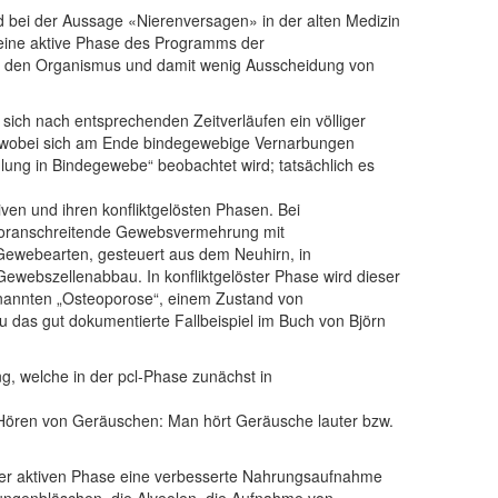
ird bei der Aussage «Nierenversagen» in der alten Medizin
e eine aktive Phase des Programms der
 in den Organismus und damit wenig Ausscheidung von
sich nach entsprechenden Zeitverläufen ein völliger
, wobei sich am Ende bindegewebige Vernarbungen
lung in Bindegewebe“ beobachtet wird; tatsächlich es
ven und ihren konfliktgelösten Phasen. Bei
m voranschreitende Gewebsvermehrung mit
Gewebearten, gesteuert aus dem Neuhirn, in
ewebszellenabbau. In konfliktgelöster Phase wird dieser
enannten „Osteoporose“, einem Zustand von
u das gut dokumentierte Fallbeispiel im Buch von Björn
ng, welche in der pcl-Phase zunächst in
 Hören von Geräuschen: Man hört Geräusche lauter bzw.
 der aktiven Phase eine verbesserte Nahrungsaufnahme