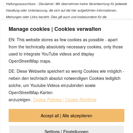
Haftungsausschluss - Disclaimer: Wir übernehmen keine Verantwortung für jedwede
Handlung oder Unterlassung, die sich auf die hier aufgeführten Informationen,
Meinungen oder Links bezieht. Dies gilt auch und insbesondere für die
gesundheitlich relevanten Beiträge, die selbstverständlich kein Ersatz für ein
Manage cookies | Cookies verwalten
Gespräch mit dem Arzt Ihres Vertrauens darstellen können. Bei den Texten auf
dieser Webseite handelt es sich nicht um Therapieempfehlungen oder gar um den
EN: This website stores as few cookies as possible - apart
Versuch einer Diagnose oder Behandlung! Wir übernehmen keinerlei Gewähr für die
from the technically absolutely necessary cookies, only those
Korrektheit, Aktualität, Vollständigkeit oder Qualität der Informationen auf dieser
used to integrate YouTube videos and display
Website. Zusätzlich müssen wir jede Haftung oder Garantie ausschließen. Dies gilt
OpenStreetMap maps.
auch für alle Verweise (Links), die direkt oder indirekt angeboten werden. Wir
können für die Inhalte solcher externen Sites, die Sie mittels eines Links oder
DE: Diese Webseite speichert so wenig Cookies wie möglich -
sonstiger Hinweise erreichen, keine Verantwortung übernehmen. Ferner haften wir
neben den technisch absolut notwendigen Cookies lediglich
nicht für direkte oder indirekte Schäden, die auf Informationen zurückgeführt werden
solche, um Youtube-Videos einzubinden sowie
können, die auf diesen externen Websites stehen
OpenStreetMap-Karten
anzuzeigen.
Cookie Policies | Cookie-Richtlinie
© 2026 by Ingmar Marquardt
Accept all | Alle akzeptieren
Aviso legal
Política de privacidad
Contacto
Settings | Einstellungen
Cookie Policy (EU)