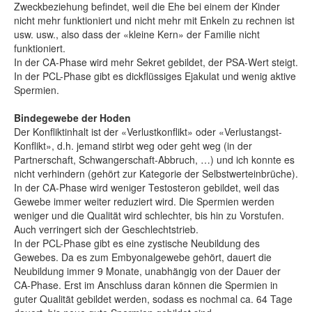
Zweckbeziehung befindet, weil die Ehe bei einem der Kinder
nicht mehr funktioniert und nicht mehr mit Enkeln zu rechnen ist
usw. usw., also dass der «kleine Kern» der Familie nicht
funktioniert.
In der CA-Phase wird mehr Sekret gebildet, der PSA-Wert steigt.
In der PCL-Phase gibt es dickflüssiges Ejakulat und wenig aktive
Spermien.
Bindegewebe der Hoden
Der Konfliktinhalt ist der «Verlustkonflikt» oder «Verlustangst-
Konflikt», d.h. jemand stirbt weg oder geht weg (in der
Partnerschaft, Schwangerschaft-Abbruch, …) und ich konnte es
nicht verhindern (gehört zur Kategorie der Selbstwerteinbrüche).
In der CA-Phase wird weniger Testosteron gebildet, weil das
Gewebe immer weiter reduziert wird. Die Spermien werden
weniger und die Qualität wird schlechter, bis hin zu Vorstufen.
Auch verringert sich der Geschlechtstrieb.
In der PCL-Phase gibt es eine zystische Neubildung des
Gewebes. Da es zum Embyonalgewebe gehört, dauert die
Neubildung immer 9 Monate, unabhängig von der Dauer der
CA-Phase. Erst im Anschluss daran können die Spermien in
guter Qualität gebildet werden, sodass es nochmal ca. 64 Tage