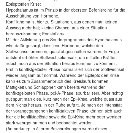
Epileptoiden Krise:
Hypothalamus ist im Prinzip in der obersten Befehlsreihe für die
Ausschüttung von Hormone.
Konflikthema ist hier zu Situationen, aus denen man keinen
Ausweg mehr hat; «keine Chance, aus einer Situation
herauszukommen; Endstation».
Mit der Aktivierung des Sonderprogramms des Hypothalamus
wird dafür gesorgt, dass jene Hormone, welche den
Stoffwechsel bremsen, quasi abgeschalten werden. In Folge
entsteht erhöhter Stoffwechselumsatz, um mit allen Kräften
«doch noch aus der Situation heraus kommen zu können».
Erst in konfliktgelöster Phase normalisiert sich der Stoffwechsel
wieder langsam auf normal. Während der Epileptoiden Krise
kann es zum Zusammenbruch des Kreislaufs kommen.
Mattigkeit und Schlappheit kann bereits während der
konfliktgelösten Phase, pcl-A-Phase, spürbar sein. Aber richtig
gut spürt man dies, kurz nach der Epi-Krise, welche quasi aus
dem Nichts heraus, in der Ruhe auftritt. Je nach der Intensität
der vorangegangenen konfliktaktiven Phase können sich auch
hier die konfliktgelöste sowie die Epi-Krise mehr oder weniger
stark wahrgenommen und beobachtet werden.
(Anmerkung: In älteren Beschreibungen wurde dieses