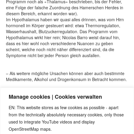
Programm noch als «Thalamus» beschrieben, bis der Fehler,
eine Folge der falsche Zuordnung des Hamerschen Herdes in
diesem Bereich, erkannt worden war).
Im Hypothalamus haben wir quasi alles drinnen, was vom Hirn
hormonell im Körper gesteuert wird: etwa Thermoregulation,
Wasserhaushalt, Blutzuckerregulation. Das Programm vom
Hypothalamus wirkt hier rein; Nicolas Barro weist darauf hin,
dass es hier wohl noch verschiedene Nuancen zu geben
scheint, welche noch nicht näher differenziert sind, da die
Symptome nicht bei jeder Person gleich ausfallen.
– Als weitere mögliche Ursachen können aber auch bestimmte
Medikamente, Alkohol und Drogenkonsum in Betracht kommen.
Manage cookies | Cookies verwalten
Seminare von Nicolas Barro, nicolasbarro.de
Naturnah-Seminar mit Nicolas Barro und Marco Pfister.
EN: This website stores as few cookies as possible - apart
Internetseite www.5bn.de.
from the technically absolutely necessary cookies, only those
David Münnich, «Das System der 5 Biologischen Naturgesetze»
Band 1
used to integrate YouTube videos and display
ClaudioTrupiano, ital. Jurist und 5BN-Therapeut «Danke Doktor
OpenStreetMap maps.
Hamer»