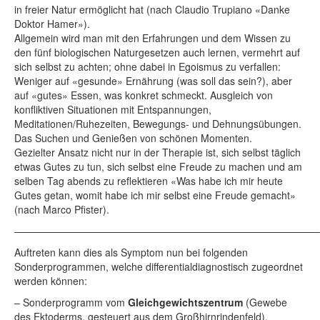
in freier Natur ermöglicht hat (nach Claudio Trupiano «Danke
Doktor Hamer»).
Allgemein wird man mit den Erfahrungen und dem Wissen zu
den fünf biologischen Naturgesetzen auch lernen, vermehrt auf
sich selbst zu achten; ohne dabei in Egoismus zu verfallen:
Weniger auf «gesunde» Ernährung (was soll das sein?), aber
auf «gutes» Essen, was konkret schmeckt. Ausgleich von
konfliktiven Situationen mit Entspannungen,
Meditationen/Ruhezeiten, Bewegungs- und Dehnungsübungen.
Das Suchen und Genießen von schönen Momenten.
Gezielter Ansatz nicht nur in der Therapie ist, sich selbst täglich
etwas Gutes zu tun, sich selbst eine Freude zu machen und am
selben Tag abends zu reflektieren «Was habe ich mir heute
Gutes getan, womit habe ich mir selbst eine Freude gemacht»
(nach Marco Pfister).
——————————————————————————————–
Auftreten kann dies als Symptom nun bei folgenden
Sonderprogrammen, welche differentialdiagnostisch zugeordnet
werden können:
– Sonderprogramm vom
Gleichgewichtszentrum
(Gewebe
des Ektoderms, gesteuert aus dem Großhirnrindenfeld).