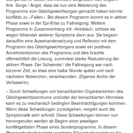
ihre Sorge / Angst, dass sie nun eine Aktivierung des
Programms vom Gleichgewichtsorgan gemacht haben könnte;
konfliktiv zu «Fallen». Bei diesem Programm kommt es in aktiver
Phase sowie in der Epi-Krise zu Fallneigung: Weitere
Programme in Zusammenhang mit «Kreislauf» schloss sie
wegen fehlender weiterer Symptome dann aus. Sie begann
daraufhin eine Auseinandersetzung und Reflexion mit dem
Programm des Gleichgewichtorgans sowie ein positives
Annehmenkönnen des Programms und dies brachte
offensichtlich die Lösung, zumindest starke Reduzierung der
aktiven Phase: Der Schwindel / die Fallneigung war nach
kürzerer Zeit, so etwa eine halbe Stunde später und nach
nächstem Nickerchen, verschwunden. (Eigenes Archiv der
Verfasserin).
– Durch Schwellungen von benachbarten Organbereichen des
Gleichgewichtszentrums und/oder der benachbarten Hirnrelais
kann es zu mechanisch bedingten Beeinträchtigungen kommen.
Wenn diese Schwellungen zurückgehen, vergeht auch die
Symptomatik sehr schnell. Diese Schwellungen können nun
hervorgerufen werden ab Beginn einer jeweiligen
konfliktgelösten Phase eines Sonderprogramms. In diesem
Phasenabschnitt besteht verstärkte Flüssigkeitsanziehung für