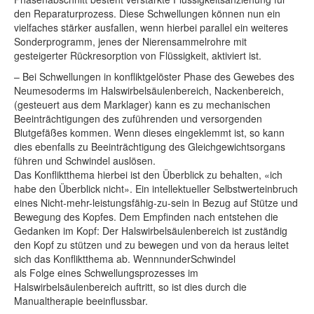
den Reparaturprozess. Diese Schwellungen können nun ein
vielfaches stärker ausfallen, wenn hierbei parallel ein weiteres
Sonderprogramm, jenes der Nierensammelrohre mit
gesteigerter Rückresorption von Flüssigkeit, aktiviert ist.
– Bei Schwellungen in konfliktgelöster Phase des Gewebes des
Neumesoderms im Halswirbelsäulenbereich, Nackenbereich,
(gesteuert aus dem Marklager) kann es zu mechanischen
Beeinträchtigungen des zuführenden und versorgenden
Blutgefäßes kommen. Wenn dieses eingeklemmt ist, so kann
dies ebenfalls zu Beeinträchtigung des Gleichgewichtsorgans
führen und Schwindel auslösen.
Das Konfliktthema hierbei ist den Überblick zu behalten, «ich
habe den Überblick nicht». Ein intellektueller Selbstwerteinbruch
eines Nicht-mehr-leistungsfähig-zu-sein in Bezug auf Stütze und
Bewegung des Kopfes. Dem Empfinden nach entstehen die
Gedanken im Kopf: Der Halswirbelsäulenbereich ist zuständig
den Kopf zu stützen und zu bewegen und von da heraus leitet
sich das Konfliktthema ab. WennnunderSchwindel
als Folge eines Schwellungsprozesses im
Halswirbelsäulenbereich auftritt, so ist dies durch die
Manualtherapie beeinflussbar.