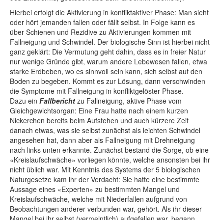
Hierbei erfolgt die Aktivierung in konfliktaktiver Phase: Man sieht
oder hört jemanden fallen oder fällt selbst. In Folge kann es
über Schienen und Rezidive zu Aktivierungen kommen mit
Fallneigung und Schwindel. Der biologische Sinn ist hierbei nicht
ganz geklärt: Die Vermutung geht dahin, dass es in freier Natur
nur wenige Gründe gibt, warum andere Lebewesen fallen, etwa
starke Erdbeben, wo es sinnvoll sein kann, sich selbst auf den
Boden zu begeben. Kommt es zur Lösung, dann verschwinden
die Symptome mit Fallneigung in konfliktgelöster Phase.
Dazu ein
Fallbericht
zu Fallneigung, aktive Phase vom
Gleichgewichtsorgan: Eine Frau hatte nach einem kurzen
Nickerchen bereits beim Aufstehen und auch kürzere Zeit
danach etwas, was sie selbst zunächst als leichten Schwindel
angesehen hat, dann aber als Fallneigung mit Drehneigung
nach links unten erkannte. Zunächst bestand die Sorge, ob eine
«Kreislaufschwäche» vorliegen könnte, welche ansonsten bei ihr
nicht üblich war. Mit Kenntnis des Systems der 5 biologischen
Naturgesetze kam ihr der Verdacht: Sie hatte eine bestimmte
Aussage eines «Experten» zu bestimmten Mangel und
Kreislaufschwäche, welche mit Niederfallen aufgrund von
Beobachtungen anderer verbunden war, gehört. Als ihr dieser
Mangel bei ihr selbst (vermeintlich) aufgefallen war, begann