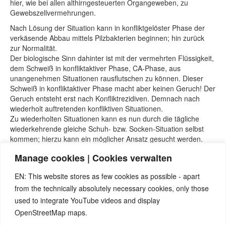
hier, wie bei allen althirngesteuerten Organgeweben, zu
Gewebszellvermehrungen.
Nach Lösung der Situation kann in konfliktgelöster Phase der
verkäsende Abbau mittels Pilzbakterien beginnen; hin zurück
zur Normalität.
Der biologische Sinn dahinter ist mit der vermehrten Flüssigkeit,
dem Schweiß in konfliktaktiver Phase, CA-Phase, aus
unangenehmen Situationen rausflutschen zu können. Dieser
Schweiß in konfliktaktiver Phase macht aber keinen Geruch! Der
Geruch entsteht erst nach Konfliktrezidiven. Demnach nach
wiederholt auftretenden konfliktiven Situationen.
Zu wiederholten Situationen kann es nun durch die tägliche
wiederkehrende gleiche Schuh- bzw. Socken-Situation selbst
kommen; hierzu kann ein möglicher Ansatz gesucht werden.
Manage cookies | Cookies verwalten
EN: This website stores as few cookies as possible - apart
Quellen:
from the technically absolutely necessary cookies, only those
Seminare von Nicolas Barro, nicolasbarro.de
used to integrate YouTube videos and display
Naturnah-Seminar mit Nicolas Barro und Marco Pfister.
OpenStreetMap maps.
Internetseite
www.5bn.de
.