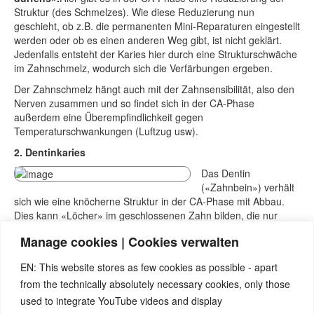
Struktur (des Schmelzes). Wie diese Reduzierung nun
geschieht, ob z.B. die permanenten Mini-Reparaturen eingestellt
werden oder ob es einen anderen Weg gibt, ist nicht geklärt.
Jedenfalls entsteht der Karies hier durch eine Strukturschwäche
im Zahnschmelz, wodurch sich die Verfärbungen ergeben.
Der Zahnschmelz hängt auch mit der Zahnsensibilität, also den
Nerven zusammen und so findet sich in der CA-Phase
außerdem eine Überempfindlichkeit gegen
Temperaturschwankungen (Luftzug usw).
2. Dentinkaries
Das Dentin
(«Zahnbein») verhält
sich wie eine knöcherne Struktur in der CA-Phase mit Abbau.
Dies kann «Löcher» im geschlossenen Zahn bilden, die nur
durch Zufall beim Röntgen entdeckt werden, oder weil der Zahn
Manage cookies | Cookies verwalten
plötzlich einbricht wenn er belastet wird. Sobald hier Schmerzen
auftreten, beginnt der Zahn eine Reparaturphase (PCL) mit dem
EN: This website stores as few cookies as possible - apart
Versuch des Wiederaufbaus. Damit dies geschehen kann, ist
from the technically absolutely necessary cookies, only those
absolut wichtig, eine gute symptomatische Therapie zu haben,
damit es keine weiteren Konflikte gibt, denn der Konfliktinhalt
used to integrate YouTube videos and display
des Dentins ist
«Nicht zubeissen können»
. Wenn es keine