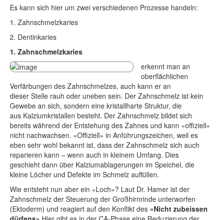
Es kann sich hier um zwei verschiedenen Prozesse handeln:
1. Zahnschmelzkaries
2. Dentinkaries
1. Zahnschmelzkaries
erkennt man an
oberflächlichen
Verfärbungen des Zahnschmelzes, auch kann er an
dieser Stelle rauh oder uneben sein. Der Zahnschmelz ist kein
Gewebe an sich, sondern eine kristallharte Struktur, die
aus Kalziumkristallen besteht. Der Zahnschmelz bildet sich
bereits während der Entstehung des Zahnes und kann «offiziell»
nicht nachwachsen. «Offiziell» in Anführungszeichen, weil es
eben sehr wohl bekannt ist, dass der Zahnschmelz sich auch
reparieren kann – wenn auch in kleinem Umfang. Dies
geschieht dann über Kalziumablagerungen im Speichel, die
kleine Löcher und Defekte im Schmelz auffüllen.
Wie entsteht nun aber ein «Loch»? Laut Dr. Hamer ist der
Zahnschmelz der Steuerung der Großhirnrinde unterworfen
(Ektoderm) und reagiert auf den Konflikt des
«Nicht zubeissen
dürfens».
Hier gibt es in der CA-Phase eine Reduzierung der