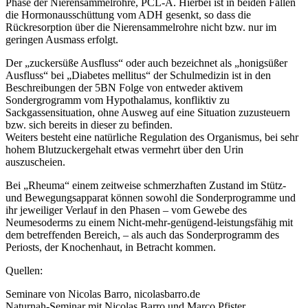
Phase der Nierensammelrohre, PCL-A. Hierbei ist in beiden Fällen
die Hormonausschüttung vom ADH gesenkt, so dass die
Rückresorption über die Nierensammelrohre nicht bzw. nur im
geringen Ausmass erfolgt.
Der „zuckersüße Ausfluss“ oder auch bezeichnet als „honigsüßer
Ausfluss“ bei „Diabetes mellitus“ der Schulmedizin ist in den
Beschreibungen der 5BN Folge von entweder aktivem
Sondergrogramm vom Hypothalamus, konfliktiv zu
Sackgassensituation, ohne Ausweg auf eine Situation zuzusteuern
bzw. sich bereits in dieser zu befinden.
Weiters besteht eine natürliche Regulation des Organismus, bei sehr
hohem Blutzuckergehalt etwas vermehrt über den Urin
auszuscheien.
Bei „Rheuma“ einem zeitweise schmerzhaften Zustand im Stütz-
und Bewegungsapparat können sowohl die Sonderprogramme und
ihr jeweiliger Verlauf in den Phasen – vom Gewebe des
Neumesoderms zu einem Nicht-mehr-genügend-leistungsfähig mit
dem betreffenden Bereich, – als auch das Sonderprogramm des
Periosts, der Knochenhaut, in Betracht kommen.
Quellen:
Seminare von Nicolas Barro, nicolasbarro.de
Naturnah-Seminar mit Nicolas Barro und Marco Pfister.