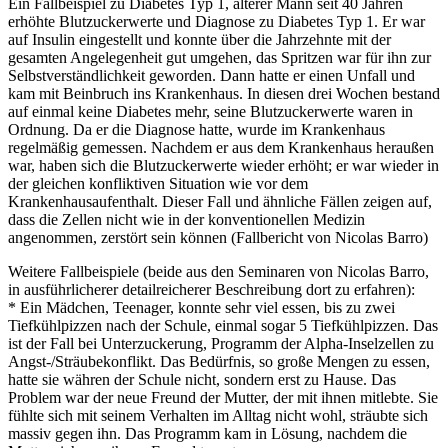
Ein Fallbeispiel zu Diabetes Typ 1, älterer Mann seit 40 Jahren
erhöhte Blutzuckerwerte und Diagnose zu Diabetes Typ 1. Er war
auf Insulin eingestellt und konnte über die Jahrzehnte mit der
gesamten Angelegenheit gut umgehen, das Spritzen war für ihn zur
Selbstverständlichkeit geworden. Dann hatte er einen Unfall und
kam mit Beinbruch ins Krankenhaus. In diesen drei Wochen bestand
auf einmal keine Diabetes mehr, seine Blutzuckerwerte waren in
Ordnung. Da er die Diagnose hatte, wurde im Krankenhaus
regelmäßig gemessen. Nachdem er aus dem Krankenhaus heraußen
war, haben sich die Blutzuckerwerte wieder erhöht; er war wieder in
der gleichen konfliktiven Situation wie vor dem
Krankenhausaufenthalt. Dieser Fall und ähnliche Fällen zeigen auf,
dass die Zellen nicht wie in der konventionellen Medizin
angenommen, zerstört sein können (Fallbericht von Nicolas Barro)
Weitere Fallbeispiele (beide aus den Seminaren von Nicolas Barro,
in ausführlicherer detailreicherer Beschreibung dort zu erfahren):
* Ein Mädchen, Teenager, konnte sehr viel essen, bis zu zwei
Tiefkühlpizzen nach der Schule, einmal sogar 5 Tiefkühlpizzen. Das
ist der Fall bei Unterzuckerung, Programm der Alpha-Inselzellen zu
Angst-/Sträubekonflikt. Das Bedürfnis, so große Mengen zu essen,
hatte sie währen der Schule nicht, sondern erst zu Hause. Das
Problem war der neue Freund der Mutter, der mit ihnen mitlebte. Sie
fühlte sich mit seinem Verhalten im Alltag nicht wohl, sträubte sich
massiv gegen ihn. Das Programm kam in Lösung, nachdem die