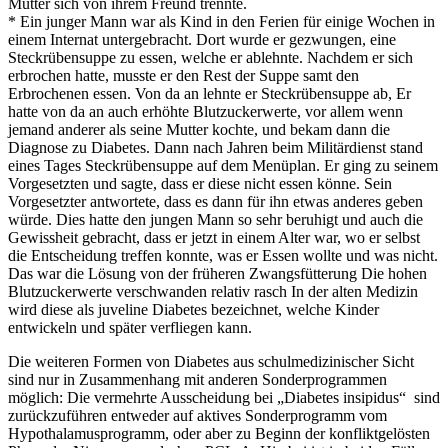
Mutter sich von ihrem Freund trennte.
* Ein junger Mann war als Kind in den Ferien für einige Wochen in
einem Internat untergebracht. Dort wurde er gezwungen, eine
Steckrübensuppe zu essen, welche er ablehnte. Nachdem er sich
erbrochen hatte, musste er den Rest der Suppe samt den
Erbrochenen essen. Von da an lehnte er Steckrübensuppe ab, Er
hatte von da an auch erhöhte Blutzuckerwerte, vor allem wenn
jemand anderer als seine Mutter kochte, und bekam dann die
Diagnose zu Diabetes. Dann nach Jahren beim Militärdienst stand
eines Tages Steckrübensuppe auf dem Menüplan. Er ging zu seinem
Vorgesetzten und sagte, dass er diese nicht essen könne. Sein
Vorgesetzter antwortete, dass es dann für ihn etwas anderes geben
würde. Dies hatte den jungen Mann so sehr beruhigt und auch die
Gewissheit gebracht, dass er jetzt in einem Alter war, wo er selbst
die Entscheidung treffen konnte, was er Essen wollte und was nicht.
Das war die Lösung von der früheren Zwangsfütterung Die hohen
Blutzuckerwerte verschwanden relativ rasch In der alten Medizin
wird diese als juveline Diabetes bezeichnet, welche Kinder
entwickeln und später verfliegen kann.
Die weiteren Formen von Diabetes aus schulmedizinischer Sicht
sind nur in Zusammenhang mit anderen Sonderprogrammen
möglich: Die vermehrte Ausscheidung bei „Diabetes insipidus“ sind
zurückzuführen entweder auf aktives Sonderprogramm vom
Hypothalamusprogramm, oder aber zu Beginn der konfliktgelösten