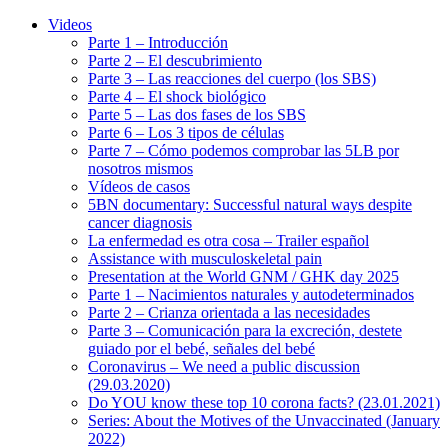
Videos
Parte 1 – Introducción
Parte 2 – El descubrimiento
Parte 3 – Las reacciones del cuerpo (los SBS)
Parte 4 – El shock biológico
Parte 5 – Las dos fases de los SBS
Parte 6 – Los 3 tipos de células
Parte 7 – Cómo podemos comprobar las 5LB por
nosotros mismos
Vídeos de casos
5BN documentary: Successful natural ways despite
cancer diagnosis
La enfermedad es otra cosa – Trailer español
Assistance with musculoskeletal pain
Presentation at the World GNM / GHK day 2025
Parte 1 – Nacimientos naturales y autodeterminados
Parte 2 – Crianza orientada a las necesidades
Parte 3 – Comunicación para la excreción, destete
guiado por el bebé, señales del bebé
Coronavirus – We need a public discussion
(29.03.2020)
Do YOU know these top 10 corona facts? (23.01.2021)
Series: About the Motives of the Unvaccinated (January
2022)