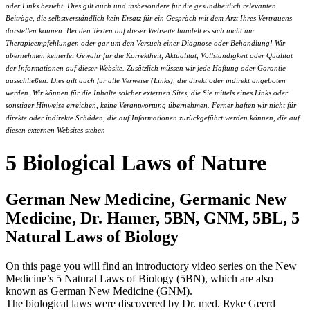
oder Links bezieht. Dies gilt auch und insbesondere für die gesundheitlich relevanten
Beiträge, die selbstverständlich kein Ersatz für ein Gespräch mit dem Arzt Ihres Vertrauens
darstellen können. Bei den Texten auf dieser Webseite handelt es sich nicht um
Therapieempfehlungen oder gar um den Versuch einer Diagnose oder Behandlung! Wir
übernehmen keinerlei Gewähr für die Korrektheit, Aktualität, Vollständigkeit oder Qualität
der Informationen auf dieser Website. Zusätzlich müssen wir jede Haftung oder Garantie
ausschließen. Dies gilt auch für alle Verweise (Links), die direkt oder indirekt angeboten
werden. Wir können für die Inhalte solcher externen Sites, die Sie mittels eines Links oder
sonstiger Hinweise erreichen, keine Verantwortung übernehmen. Ferner haften wir nicht für
direkte oder indirekte Schäden, die auf Informationen zurückgeführt werden können, die auf
diesen externen Websites stehen
5 Biological Laws of Nature
German New Medicine, Germanic New
Medicine, Dr. Hamer, 5BN, GNM, 5BL, 5
Natural Laws of Biology
On this page you will find an introductory video series on the New
Medicine’s 5 Natural Laws of Biology (5BN), which are also
known as German New Medicine (GNM).
The biological laws were discovered by Dr. med. Ryke Geerd