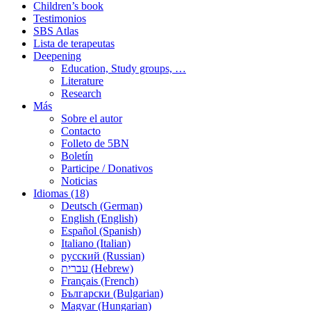
Children’s book
Testimonios
SBS Atlas
Lista de terapeutas
Deepening
Education, Study groups, …
Literature
Research
Más
Sobre el autor
Contacto
Folleto de 5BN
Boletín
Participe / Donativos
Noticias
Idiomas (18)
Deutsch (German)
English (English)
Español (Spanish)
Italiano (Italian)
русский (Russian)
עברית (Hebrew)
Français (French)
Български (Bulgarian)
Magyar (Hungarian)