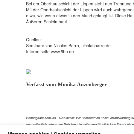
Bei der Oberhautschicht der Lippen steht nun Trennung b
Mit der Oberhautschicht der Lippen wird auch wahrgenomm
etwa, wie wenn etwas in den Mund gelangt ist. Diese Ha
Äußeren Schleimhaut.
Quellen:
Seminare von Nicolas Barro, nicolasbarro.de
Internetseite www.5bn.de
Verfasst von: Monika Anzenberger
Haftungsausschluss - Disclaimer: Wir übernehmen keine Verantwortung für 
gesundheitlich relevanten Beiträge, die selbstverständlich kein Ersatz fü
Versuch einer Diagnose oder Behandlung! Wir übernehmen keinerlei Gewähr f
Manage cookies | Cookies verwalten