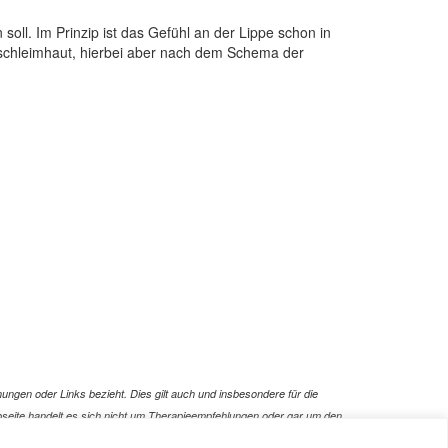
ll. Im Prinzip ist das Gefühl an der Lippe schon in
dschleimhaut, hierbei aber nach dem Schema der
ungen oder Links bezieht. Dies gilt auch und insbesondere für die
Webseite handelt es sich nicht um Therapieempfehlungen oder gar um den
ebsite. Zusätzlich müssen wir jede Haftung oder Garantie ausschließen.