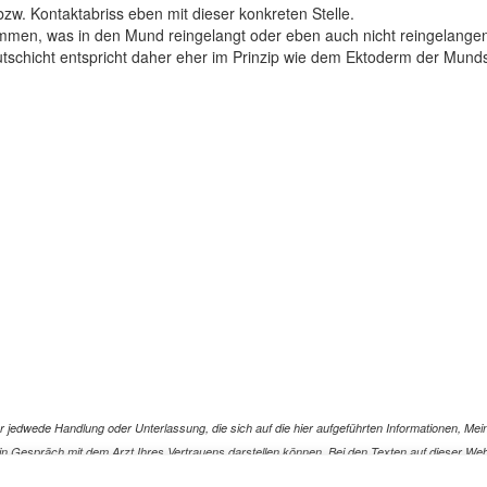
zw. Kontaktabriss eben mit dieser konkreten Stelle.
en, was in den Mund reingelangt oder eben auch nicht reingelangen so
utschicht entspricht daher eher im Prinzip wie dem Ektoderm der Mun
jedwede Handlung oder Unterlassung, die sich auf die hier aufgeführten Informationen, Mein
r ein Gespräch mit dem Arzt Ihres Vertrauens darstellen können. Bei den Texten auf dieser 
ür die Korrektheit, Aktualität, Vollständigkeit oder Qualität der Informationen auf dieser W