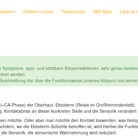
Videos
Children’s book
Testimonios
SBS Atlas
Lista de 
n Symptome, spür- und sichtbare Körperreaktionen, sehr genau bestim
dnet werden.
e Beschreibung dar über die Funktionsweise unseres Körpers und seine
 (=CA-Phase) der Oberhaut, Ektoderm (Relais im Großhirnrindenfeld).
Kontaktabriss an dieser konkreten Stelle und die Sensorik verändert 
en möchte. Oder aber man möchte den Kontakt loswerden, was biologi
chdem, wo die Ektoderm-Schichte betroffen ist, wird hierbei die Funkt
die Sensorik, die sensorische Wahrnehmung wird reduziert.