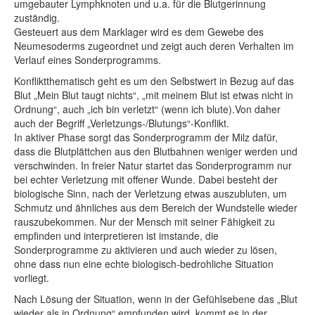
umgebauter Lymphknoten und u.a. für die Blutgerinnung
zuständig.
Gesteuert aus dem Marklager wird es dem Gewebe des
Neumesoderms zugeordnet und zeigt auch deren Verhalten im
Verlauf eines Sonderprogramms.
Konfliktthematisch geht es um den Selbstwert in Bezug auf das
Blut „Mein Blut taugt nichts“, „mit meinem Blut ist etwas nicht in
Ordnung“, auch „ich bin verletzt“ (wenn ich blute).Von daher
auch der Begriff „Verletzungs-/Blutungs“-Konflikt.
In aktiver Phase sorgt das Sonderprogramm der Milz dafür,
dass die Blutplättchen aus den Blutbahnen weniger werden und
verschwinden. In freier Natur startet das Sonderprogramm nur
bei echter Verletzung mit offener Wunde. Dabei besteht der
biologische Sinn, nach der Verletzung etwas auszubluten, um
Schmutz und ähnliches aus dem Bereich der Wundstelle wieder
rauszubekommen. Nur der Mensch mit seiner Fähigkeit zu
empfinden und interpretieren ist imstande, die
Sonderprogramme zu aktivieren und auch wieder zu lösen,
ohne dass nun eine echte biologisch-bedrohliche Situation
vorliegt.
Nach Lösung der Situation, wenn in der Gefühlsebene das „Blut
wieder als in Ordnung“ empfunden wird, kommt es in der