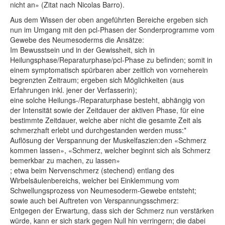
nicht an» (Zitat nach Nicolas Barro).
Aus dem Wissen der oben angeführten Bereiche ergeben sich
nun im Umgang mit den pcl-Phasen der Sonderprogramme vom
Gewebe des Neumesoderms die Ansätze:
Im Bewusstsein und in der Gewissheit, sich in
Heilungsphase/Reparaturphase/pcl-Phase zu befinden; somit in
einem symptomatisch spürbaren aber zeitlich von vorneherein
begrenzten Zeitraum; ergeben sich Möglichkeiten (aus
Erfahrungen inkl. jener der Verfasserin);
eine solche Heilungs-/Reparaturphase besteht, abhängig von
der Intensität sowie der Zeitdauer der aktiven Phase, für eine
bestimmte Zeitdauer, welche aber nicht die gesamte Zeit als
schmerzhaft erlebt und durchgestanden werden muss:*
Auflösung der Verspannung der Muskelfaszien:den «Schmerz
kommen lassen», «Schmerz, welcher beginnt sich als Schmerz
bemerkbar zu machen, zu lassen»
; etwa beim Nervenschmerz (stechend) entlang des
Wirbelsäulenbereichs, welcher bei Einklemmung vom
Schwellungsprozess von Neumesoderm-Gewebe entsteht;
sowie auch bei Auftreten von Verspannungsschmerz:
Entgegen der Erwartung, dass sich der Schmerz nun verstärken
würde, kann er sich stark gegen Null hin verringern; die dabei