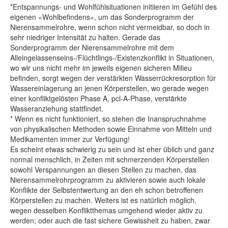
*Entspannungs- und Wohlfühlsituationen initiieren im Gefühl des
eigenen «Wohlbefindens», um das Sonderprogramm der
Nierensammelrohre, wenn schon nicht vermeidbar, so doch in
sehr niedriger Intensität zu halten. Gerade das
Sonderprogramm der Nierensammelrohre mit dem
Alleingelassenseins-/Flüchtlings-/Existenzkonflikt in Situationen,
wo wir uns nicht mehr im jeweils eigenen sicheren Milieu
befinden, sorgt wegen der verstärkten Wasserrückresorption für
Wassereinlagerung an jenen Körperstellen, wo gerade wegen
einer konfliktgelösten Phase A, pcl-A-Phase, verstärkte
Wasseranziehung stattfindet.
* Wenn es nicht funktioniert, so stehen die Inanspruchnahme
von physikalischen Methoden sowie Einnahme von Mitteln und
Medikamenten immer zur Verfügung!
Es scheint etwas schwierig zu sein und ist eher üblich und ganz
normal menschlich, in Zeiten mit schmerzenden Körperstellen
sowohl Verspannungen an diesen Stellen zu machen, das
Nierensammelrohrprogramm zu aktivieren sowie auch lokale
Konflikte der Selbstentwertung an den eh schon betroffenen
Körperstellen zu machen. Weiters ist es natürlich möglich,
wegen desselben Konfliktthemas umgehend wieder aktiv zu
werden; oder auch die fast sichere Gewissheit zu haben, zwar