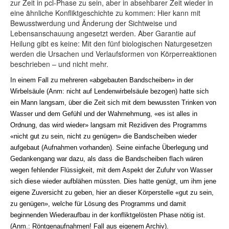
zur Zeit in pcl-Phase zu sein, aber in absehbarer Zeit wieder in
eine ähnliche Konfliktgeschichte zu kommen: Hier kann mit
Bewusstwerdung und Änderung der Sichtweise und
Lebensanschauung angesetzt werden. Aber Garantie auf
Heilung gibt es keine: Mit den fünf biologischen Naturgesetzen
werden die Ursachen und Verlaufsformen von Körperreaktionen
beschrieben – und nicht mehr.
In einem Fall zu mehreren «abgebauten Bandscheiben» in der
Wirbelsäule (Anm: nicht auf Lendenwirbelsäule bezogen) hatte sich
ein Mann langsam, über die Zeit sich mit dem bewussten Trinken von
Wasser und dem Gefühl und der Wahrnehmung, «es ist alles in
Ordnung, das wird wieder» langsam mit Rezidiven des Programms
«nicht gut zu sein, nicht zu genügen» die Bandscheiben wieder
aufgebaut (Aufnahmen vorhanden). Seine einfache Überlegung und
Gedankengang war dazu, als dass die Bandscheiben flach wären
wegen fehlender Flüssigkeit, mit dem Aspekt der Zufuhr von Wasser
sich diese wieder aufblähen müssten. Dies hatte genügt, um ihm jene
eigene Zuversicht zu geben, hier an dieser Körperstelle «gut zu sein,
zu genügen», welche für Lösung des Programms und damit
beginnenden Wiederaufbau in der konfliktgelösten Phase nötig ist.
(Anm.: Röntgenaufnahmen! Fall aus eigenem Archiv).