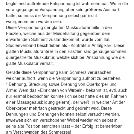
begleitend auftretende Entspannung ist wahrnehmbar. Wenn die
vorangegangene Verspannung aber kein größeres Ausmaß
hatte, so muss die Verspannung selbst gar nicht
wahrgenommen worden sein.
Diese Verspannung der glatten Muskulaturanteile in den
Faszien, welche aus der Meidehaltung gegenüber dem
erwartenden Schmerz zustandekommt, wurde vom ital.
Studienverband beschrieben als «Kontraktur Antalgika». Diese
glatten Muskulaturanteile in den Faszien sind genaugenommen
quergestreifte Muskulatur, welche sich bei Anspannung wie die
glatte Muskulatur verhält.
Gerade diese Verspannung kann Schmerz verursachen –
welcher aufhört, wenn die Verspannung aufhört zu bestehen.
* Dehnung, Streckung sowie Drehung von Oberkörper und
Arme: Wem das «Einrichten von Wirbeln» bekannt ist, evtl. auch
nur einmal beobachten konnte (ich selbst hatte dies im Rahmen
einer Massageausbildung gelernt), der weiß, in welcher Art der
Oberkörper mehrfach gestreckt und gedreht wird. Diese
Dehnungen und Drehungen können selbst versucht werden,
inwieweit sich ein verschobener Wirbel wieder von selbst in
seine alte Position einrichten lässt – der Erfolg ist bemerktbar
am Verschwinden des Schmerzes!