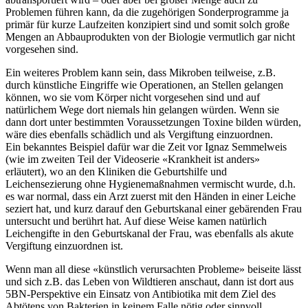
Problemen führen kann, da die zugehörigen Sonderprogramme ja
primär für kurze Laufzeiten konzipiert sind und somit solch große
Mengen an Abbauprodukten von der Biologie vermutlich gar nicht
vorgesehen sind.
Ein weiteres Problem kann sein, dass Mikroben teilweise, z.B.
durch künstliche Eingriffe wie Operationen, an Stellen gelangen
können, wo sie vom Körper nicht vorgesehen sind und auf
natürlichem Wege dort niemals hin gelangen würden. Wenn sie
dann dort unter bestimmten Voraussetzungen Toxine bilden würden,
wäre dies ebenfalls schädlich und als Vergiftung einzuordnen.
Ein bekanntes Beispiel dafür war die Zeit vor Ignaz Semmelweis
(wie im zweiten Teil der Videoserie «Krankheit ist anders»
erläutert), wo an den Kliniken die Geburtshilfe und
Leichensezierung ohne Hygienemaßnahmen vermischt wurde, d.h.
es war normal, dass ein Arzt zuerst mit den Händen in einer Leiche
seziert hat, und kurz darauf den Geburtskanal einer gebärenden Frau
untersucht und berührt hat. Auf diese Weise kamen natürlich
Leichengifte in den Geburtskanal der Frau, was ebenfalls als akute
Vergiftung einzuordnen ist.
Wenn man all diese «künstlich verursachten Probleme» beiseite lässt
und sich z.B. das Leben von Wildtieren anschaut, dann ist dort aus
5BN-Perspektive ein Einsatz von Antibiotika mit dem Ziel des
Abtötens von Bakterien in keinem Falle nötig oder sinnvoll.