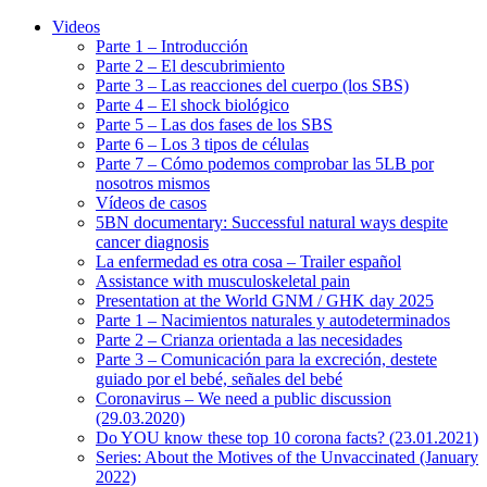
Videos
Parte 1 – Introducción
Parte 2 – El descubrimiento
Parte 3 – Las reacciones del cuerpo (los SBS)
Parte 4 – El shock biológico
Parte 5 – Las dos fases de los SBS
Parte 6 – Los 3 tipos de células
Parte 7 – Cómo podemos comprobar las 5LB por
nosotros mismos
Vídeos de casos
5BN documentary: Successful natural ways despite
cancer diagnosis
La enfermedad es otra cosa – Trailer español
Assistance with musculoskeletal pain
Presentation at the World GNM / GHK day 2025
Parte 1 – Nacimientos naturales y autodeterminados
Parte 2 – Crianza orientada a las necesidades
Parte 3 – Comunicación para la excreción, destete
guiado por el bebé, señales del bebé
Coronavirus – We need a public discussion
(29.03.2020)
Do YOU know these top 10 corona facts? (23.01.2021)
Series: About the Motives of the Unvaccinated (January
2022)