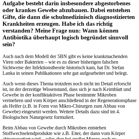
Aufgabe besteht darin insbesondere abgestorbenes
oder krankes Gewebe abzubauen. Dabei entstehen
Gifte, die dann die schulmedizinisch diagnostizierten
Krankheiten erzeugen. Habe ich das richtig
verstanden? Meine Frage nun: Wann können
Antibiotika überhaupt logisch begründet sinnvoll
sein?
Auch nach dem Modell der 5BN gibt es keine krankmachenden
Viren oder Bakterien – wie es zu dieser bisherigen falschen
Sichtweise der Infektionstheorie historisch kam, hat Dr. Stefan
Lanka in seinen Publikationen sehr gut aufgearbeitet und belegt.
Auch wenn dieses Thema trotzdem noch nicht im Detail erforscht
ist, ist der derzeitige Wissenstand, dass sich je nach Keimblatt und
Gewebe in der konfliktaktiven Phase bestimmte Mikroben
vermehren und vom Körper anschließend in der Regenerationsphase
als Helfer (z.B. in Form von Mikro-Chirurgen zum Abbau von
Gewebe) eingesetzt werden. Weitere Details dazu sind im 4.
Biologischen Naturgesetz formuliert.
Beim Abbau von Gewebe durch Mikroben entstehen
Stoffwechselendprodukte wie z.B. Eiter, der dann vom Körper
abtransportiert wird – oder aber bei großer Menge auch zu