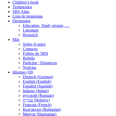
Children’s book
Testimonios
SBS Atlas
Lista de terapeutas
Deepening
Education, Study groups, …
Literature
Research
Más
Sobre el autor
Contacto
Folleto de 5BN
Boletín
Participe / Donativos
Noticias
Idiomas (18)
Deutsch (German)
English (English)
Español (Spanish)
Italiano (Italian)
русский (Russian)
עברית (Hebrew)
Français (French)
Български (Bulgarian)
Magyar (Hungarian)