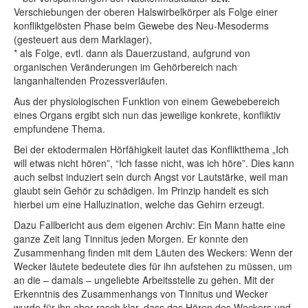
Verschiebungen der oberen Halswirbelkörper als Folge einer
konfliktgelösten Phase beim Gewebe des Neu-Mesoderms
(gesteuert aus dem Marklager),
* als Folge, evtl. dann als Dauerzustand, aufgrund von
organischen Veränderungen im Gehörbereich nach
langanhaltenden Prozessverläufen.
Aus der physiologischen Funktion von einem Gewebebereich
eines Organs ergibt sich nun das jeweilige konkrete, konfliktiv
empfundene Thema.
Bei der ektodermalen Hörfähigkeit lautet das Konfliktthema „Ich
will etwas nicht hören”, “Ich fasse nicht, was ich höre”. Dies kann
auch selbst induziert sein durch Angst vor Lautstärke, weil man
glaubt sein Gehör zu schädigen. Im Prinzip handelt es sich
hierbei um eine Halluzination, welche das Gehirn erzeugt.
Dazu Fallbericht aus dem eigenen Archiv: Ein Mann hatte eine
ganze Zeit lang Tinnitus jeden Morgen. Er konnte den
Zusammenhang finden mit dem Läuten des Weckers: Wenn der
Wecker läutete bedeutete dies für ihn aufstehen zu müssen, um
an die – damals – ungeliebte Arbeitsstelle zu gehen. Mit der
Erkenntnis des Zusammenhangs von Tinnitus und Wecker
wurde für ihn aber rasch klar, dass das Hören des Weckers und