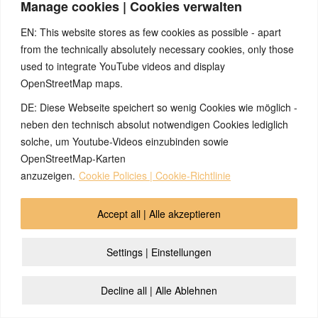
von Hörkonflikten gut zu unterscheiden.
Manage cookies | Cookies verwalten
Quellen:
EN: This website stores as few cookies as possible - apart
Seminare und Webinare von Nicolas Barro, nicolasbarro.de
from the technically absolutely necessary cookies, only those
Naturnah-Seminar von Nicolas Barro und Marco Pfister,
naturnah-seminar.de,
used to integrate YouTube videos and display
David Münnich, „Das System der fünf biologischen
OpenStreetMap maps.
Naturgesetze“
DE: Diese Webseite speichert so wenig Cookies wie möglich -
Zur Einführung in die 5BN: Simona Cella, Marco Pfister,
„Krankheit ist etwas anderes“, Einführungsbüchlein zu den fünf
neben den technisch absolut notwendigen Cookies lediglich
biologischen Naturgesetze des ital. Studienverbandes A.L.B.A.
solche, um Youtube-Videos einzubinden sowie
(heute: Ass. Saluta Aktiva Onlus)
OpenStreetMap-Karten
anzuzeigen.
Cookie Policies | Cookie-Richtlinie
© 2026 by Ingmar Marquardt
Accept all | Alle akzeptieren
Aviso legal
Política de privacidad
Contacto
Settings | Einstellungen
Cookie Policy (EU)
Decline all | Alle Ablehnen