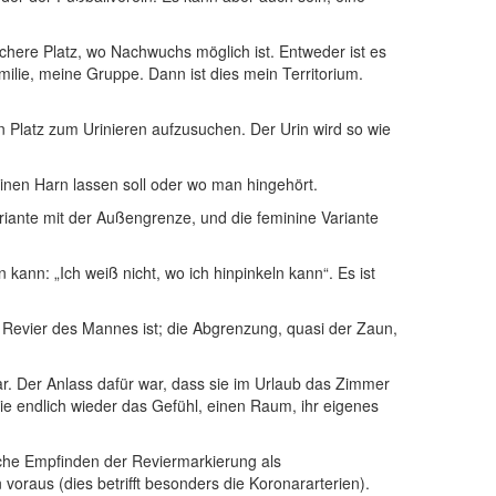
chere Platz, wo Nachwuchs möglich ist. Entweder ist es
milie, meine Gruppe. Dann ist dies mein Territorium.
en Platz zum Urinieren aufzusuchen. Der Urin wird so wie
seinen Harn lassen soll oder wo man hingehört.
iante mit der Außengrenze, und die feminine Variante
kann: „Ich weiß nicht, wo ich hinpinkeln kann“. Es ist
 Revier des Mannes ist; die Abgrenzung, quasi der Zaun,
r. Der Anlass dafür war, dass sie im Urlaub das Zimmer
e endlich wieder das Gefühl, einen Raum, ihr eigenes
sche Empfinden der Reviermarkierung als
raus (dies betrifft besonders die Koronararterien).