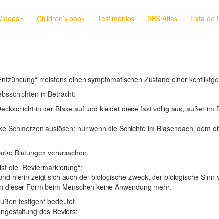
Videos
Children’s book
Testimonios
SBS Atlas
Lista de 
„Entzündung“ meistens einen symptomatischen Zustand einer konfliktge
sschichten in Betracht:
Deckschicht in der Blase auf und kleidet diese fast völlig aus, außer 
ke Schmerzen auslösen; nur wenn die Schichte im Blasendach, dem obere
arke Blutungen verursachen.
st die „Reviermarkierung“:
t und hierin zeigt sich auch der biologische Zweck, der biologische S
ze in dieser Form beim Menschen keine Anwendung mehr.
ußen festigen“ bedeutet
ngestaltung des Reviers: