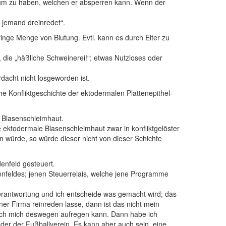
aum zu haben, welchen er absperren kann. Wenn der
 jemand dreinredet“.
inge Menge von Blutung. Evtl. kann es durch Eiter zu
die „häßliche Schweinerei!“; etwas Nutzloses oder
dacht nicht losgeworden ist.
he Konfliktgeschichte der ektodermalen Plattenepithel-
 Blasenschleimhaut.
 ektodermale Blasenschleimhaut zwar in konfliktgelöster
 würde, so würde dieser nicht von dieser Schichte
enfeld gesteuert.
denfeldes; jenen Steuerrelais, welche jene Programme
 Verantwortung und ich entscheide was gemacht wird; das
er Firma reinreden lasse, dann ist das nicht mein
 ich mich deswegen aufregen kann. Dann habe ich
oder der Fußballverein. Es kann aber auch sein, eine