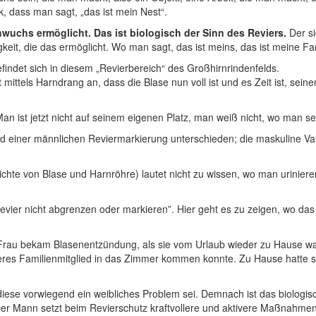
, dass man sagt, „das ist mein Nest“.
chwuchs ermöglicht.
Das ist biologisch der Sinn des Reviers.
Der si
keit, die das ermöglicht. Wo man sagt, das ist meins, das ist meine Fa
indet sich in diesem „Revierbereich“ des Großhirnrindenfelds.
mittels Harndrang an, dass die Blase nun voll ist und es Zeit ist, sein
t. Man ist jetzt nicht auf seinem eigenen Platz, man weiß nicht, wo man 
und einer männlichen Reviermarkierung unterschieden;
die maskuline Var
hte von Blase und Harnröhre) lautet nicht zu wissen, wo man urinieren 
vier nicht abgrenzen oder markieren”. Hier geht es zu zeigen, wo das
e Frau bekam Blasenentzündung, als sie vom Urlaub wieder zu Hause wa
deres Familienmitglied in das Zimmer kommen konnte. Zu Hause hatte si
diese vorwiegend ein weibliches Problem sei. Demnach ist das biologi
Mann setzt beim Revierschutz kraftvollere und aktivere Maßnahmen vo