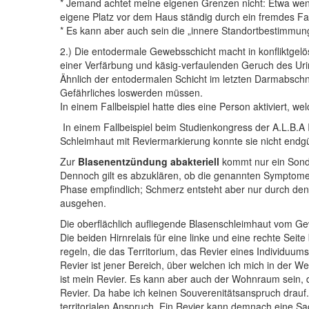
* Jemand achtet meine eigenen Grenzen nicht: Etwa wen
eigene Platz vor dem Haus ständig durch ein fremdes Fa
* Es kann aber auch sein die „innere Standortbestimmu
2.) Die entodermale Gewebsschicht macht in konfliktgelö
einer Verfärbung und käsig-verfaulenden Geruch des U
Ähnlich der entodermalen Schicht im letzten Darmabschn
Gefährliches loswerden müssen.
In einem Fallbeispiel hatte dies eine Person aktiviert,
In einem Fallbeispiel beim Studienkongress der A.L.B.A I
Schleimhaut mit Reviermarkierung konnte sie nicht endgül
Zur
Blasenentzündung abakteriell
kommt nur ein Sonde
Dennoch gilt es abzuklären, ob die genannten Symptome a
Phase empfindlich; Schmerz entsteht aber nur durch de
ausgehen.
Die oberflächlich aufliegende Blasenschleimhaut vom G
Die beiden Hirnrelais für eine linke und eine rechte Se
regeln, die das Territorium, das Revier eines Individuums
Revier ist jener Bereich, über welchen ich mich in der W
ist mein Revier. Es kann aber auch der Wohnraum sein, d
Revier. Da habe ich keinen Souverenitätsanspruch drau
territorialen Anspruch. Ein Revier kann demnach eine Sac