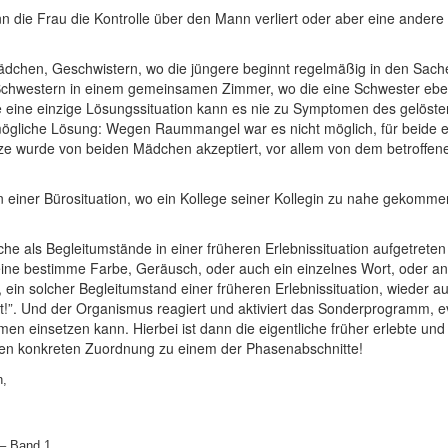
nn die Frau die Kontrolle über den Mann verliert oder aber eine andere Fr
Mädchen, Geschwistern, wo die jüngere beginnt regelmäßig in den Sach
 Schwestern in einem gemeinsamen Zimmer, wo die eine Schwester eben
 ohne eine einzige Lösungssituation kann es nie zu Symptomen des gel
ögliche Lösung: Wegen Raummangel war es nicht möglich, für beide ei
 wurde von beiden Mädchen akzeptiert, vor allem von dem betroffenen
on einer Bürosituation, wo ein Kollege seiner Kollegin zu nahe gekommen
lche als Begleitumstände in einer früheren Erlebnissituation aufgetreten
, eine bestimme Farbe, Geräusch, oder auch ein einzelnes Wort, oder 
ein solcher Begleitumstand einer früheren Erlebnissituation, wieder auftr
ert!”. Und der Organismus reagiert und aktiviert das Sonderprogramm, ev
omen einsetzen kann. Hierbei ist dann die eigentliche früher erlebte 
eren konkreten Zuordnung zu einem der Phasenabschnitte!
n,
– Band 1.