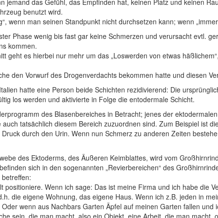
n jemand das Gefühl, das Empfinden hat, keinen Platz und keinen R
hrzeug benutzt wird.
ng“, wenn man seinen Standpunkt nicht durchsetzen kann; wenn „immer
ster Phase wenig bis fast gar keine Schmerzen und verursacht evtl. ger
rins kommen.
itt geht es hierbei nur mehr um das „Loswerden von etwas häßlichem“, 
 welche den Vorwurf des Drogenverdachts bekommen hatte und diesen Ver
talien hatte eine Person beide Schichten rezidivierend: Die ursprünglic
tig los werden und aktivierte in Folge die entodermale Schicht.
rprogramm des Blasenbereiches in Betracht; jenes der ektodermalen
uch tatsächlich diesem Bereich zuzuordnen sind. Zum Beispiel ist die
n Druck durch den Urin. Wenn nun Schmerz zu anderen Zeiten bestehen
ewebe des Ektoderms, des Äußeren Keimblattes, wird vom Großhirnrind
ite befinden sich in den sogenannten „Revierbereichen“ des Großhirnrin
 betreffen:
elt positioniere. Wenn ich sage: Das ist meine Firma und ich habe die
.h. die eigene Wohnung, das eigene Haus. Wenn ich z.B. jeden in mein
f. Oder wenn aus Nachbars Garten Äpfel auf meinen Garten fallen und
he sein, die man macht, also ein Objekt, eine Arbeit, die man macht, 