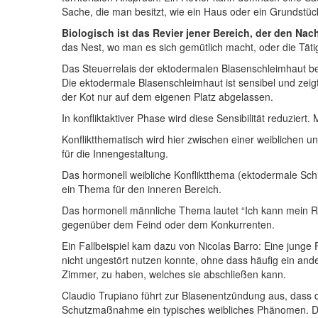
Sache, die man besitzt, wie ein Haus oder ein Grundstück
Biologisch ist das Revier jener Bereich, der den Na
das Nest, wo man es sich gemütlich macht, oder die Tätig
Das Steuerrelais der ektodermalen Blasenschleimhaut bef
Die ektodermale Blasenschleimhaut ist sensibel und zeigt 
der Kot nur auf dem eigenen Platz abgelassen.
In konfliktaktiver Phase wird diese Sensibilität reduzier
Konfliktthematisch wird hier zwischen einer weiblichen 
für die Innengestaltung.
Das hormonell weibliche Konfliktthema (ektodermale Schic
ein Thema für den inneren Bereich.
Das hormonell männliche Thema lautet “Ich kann mein Re
gegenüber dem Feind oder dem Konkurrenten.
Ein Fallbeispiel kam dazu von Nicolas Barro: Eine jung
nicht ungestört nutzen konnte, ohne dass häufig ein an
Zimmer, zu haben, welches sie abschließen kann.
Claudio Trupiano führt zur Blasenentzündung aus, dass 
Schutzmaßnahme ein typisches weibliches Phänomen. Der 