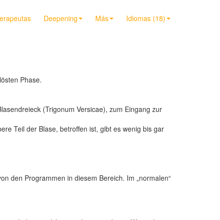
terapeutas
Deepening
Más
Idiomas (18)
lösten Phase.
im Blasendreieck (Trigonum Versicae), zum Eingang zur
 Teil der Blase, betroffen ist, gibt es wenig bis gar
inn von den Programmen in diesem Bereich. Im „normalen“