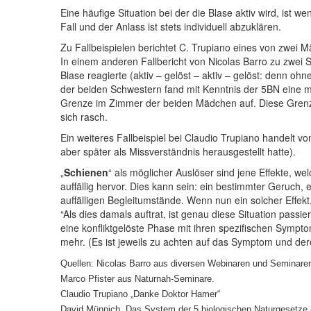
Eine häufige Situation bei der die Blase aktiv wird, ist we
Fall und der Anlass ist stets individuell abzuklären.
Zu Fallbeispielen berichtet C. Trupiano eines von zwei 
In einem anderen Fallbericht von Nicolas Barro zu zwei
Blase reagierte (aktiv – gelöst – aktiv – gelöst: denn
der beiden Schwestern fand mit Kenntnis der 5BN eine m
Grenze im Zimmer der beiden Mädchen auf. Diese Grenze
sich rasch.
Ein weiteres Fallbeispiel bei Claudio Trupiano handelt v
aber später als Missverständnis herausgestellt hatte).
„
Schienen
“ als möglicher Auslöser sind jene Effekte, we
auffällig hervor. Dies kann sein: ein bestimmter Geruch
auffälligen Begleitumstände. Wenn nun ein solcher Effekt, 
“Als dies damals auftrat, ist genau diese Situation passi
eine konfliktgelöste Phase mit ihren spezifischen Sympt
mehr. (Es ist jeweils zu achten auf das Symptom und d
Quellen: Nicolas Barro aus diversen Webinaren und Seminare
Marco Pfister aus Naturnah-Seminare.
Claudio Trupiano „Danke Doktor Hamer“
David Münnich, Das System der 5 biologischen Naturgesetze 