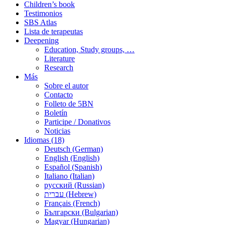
Children’s book
Testimonios
SBS Atlas
Lista de terapeutas
Deepening
Education, Study groups, …
Literature
Research
Más
Sobre el autor
Contacto
Folleto de 5BN
Boletín
Participe / Donativos
Noticias
Idiomas (18)
Deutsch (German)
English (English)
Español (Spanish)
Italiano (Italian)
русский (Russian)
עברית (Hebrew)
Français (French)
Български (Bulgarian)
Magyar (Hungarian)