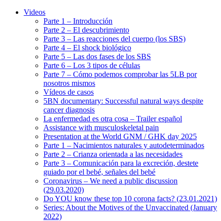
Videos
Parte 1 – Introducción
Parte 2 – El descubrimiento
Parte 3 – Las reacciones del cuerpo (los SBS)
Parte 4 – El shock biológico
Parte 5 – Las dos fases de los SBS
Parte 6 – Los 3 tipos de células
Parte 7 – Cómo podemos comprobar las 5LB por
nosotros mismos
Vídeos de casos
5BN documentary: Successful natural ways despite
cancer diagnosis
La enfermedad es otra cosa – Trailer español
Assistance with musculoskeletal pain
Presentation at the World GNM / GHK day 2025
Parte 1 – Nacimientos naturales y autodeterminados
Parte 2 – Crianza orientada a las necesidades
Parte 3 – Comunicación para la excreción, destete
guiado por el bebé, señales del bebé
Coronavirus – We need a public discussion
(29.03.2020)
Do YOU know these top 10 corona facts? (23.01.2021)
Series: About the Motives of the Unvaccinated (January
2022)