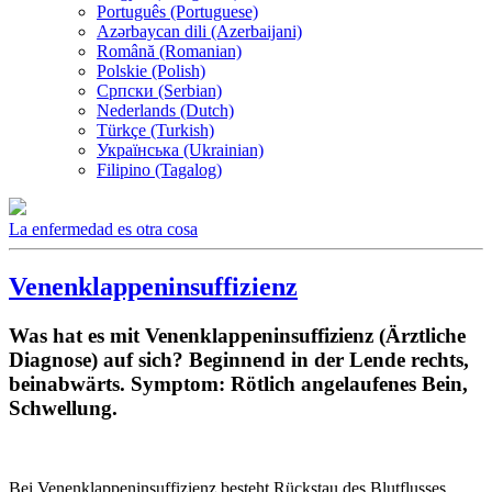
Português (Portuguese)
Azərbaycan dili (Azerbaijani)
Română (Romanian)
Polskie (Polish)
Српски (Serbian)
Nederlands (Dutch)
Türkçe (Turkish)
Українська (Ukrainian)
Filipino (Tagalog)
La enfermedad es otra cosa
Venenklappeninsuffizienz
Was hat es mit Venenklappeninsuffizienz (Ärztliche
Diagnose) auf sich? Beginnend in der Lende rechts,
beinabwärts. Symptom: Rötlich angelaufenes Bein,
Schwellung.
Bei Venenklappeninsuffizienz besteht Rückstau des Blutflusses,