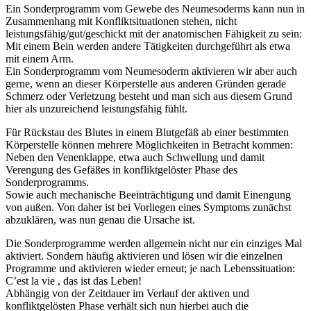
Ein Sonderprogramm vom Gewebe des Neumesoderms kann nun in
Zusammenhang mit Konfliktsituationen stehen, nicht
leistungsfähig/gut/geschickt mit der anatomischen Fähigkeit zu sein:
Mit einem Bein werden andere Tätigkeiten durchgeführt als etwa
mit einem Arm.
Ein Sonderprogramm vom Neumesoderm aktivieren wir aber auch
gerne, wenn an dieser Körperstelle aus anderen Gründen gerade
Schmerz oder Verletzung besteht und man sich aus diesem Grund
hier als unzureichend leistungsfähig fühlt.
Für Rückstau des Blutes in einem Blutgefäß ab einer bestimmten
Körperstelle können mehrere Möglichkeiten in Betracht kommen:
Neben den Venenklappe, etwa auch Schwellung und damit
Verengung des Gefäßes in konfliktgelöster Phase des
Sonderprogramms.
Sowie auch mechanische Beeinträchtigung und damit Einengung
von außen. Von daher ist bei Vorliegen eines Symptoms zunächst
abzuklären, was nun genau die Ursache ist.
Die Sonderprogramme werden allgemein nicht nur ein einziges Mal
aktiviert. Sondern häufig aktivieren und lösen wir die einzelnen
Programme und aktivieren wieder erneut; je nach Lebenssituation:
C’est la vie , das ist das Leben!
Abhängig von der Zeitdauer im Verlauf der aktiven und
konfliktgelösten Phase verhält sich nun hierbei auch die