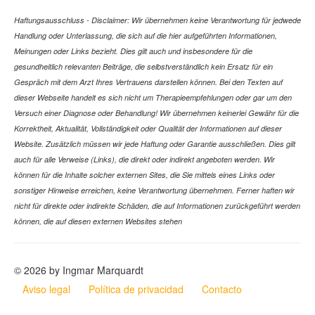
Haftungsausschluss - Disclaimer: Wir übernehmen keine Verantwortung für jedwede
Handlung oder Unterlassung, die sich auf die hier aufgeführten Informationen,
Meinungen oder Links bezieht. Dies gilt auch und insbesondere für die
gesundheitlich relevanten Beiträge, die selbstverständlich kein Ersatz für ein
Gespräch mit dem Arzt Ihres Vertrauens darstellen können. Bei den Texten auf
dieser Webseite handelt es sich nicht um Therapieempfehlungen oder gar um den
Versuch einer Diagnose oder Behandlung! Wir übernehmen keinerlei Gewähr für die
Korrektheit, Aktualität, Vollständigkeit oder Qualität der Informationen auf dieser
Website. Zusätzlich müssen wir jede Haftung oder Garantie ausschließen. Dies gilt
auch für alle Verweise (Links), die direkt oder indirekt angeboten werden. Wir
können für die Inhalte solcher externen Sites, die Sie mittels eines Links oder
sonstiger Hinweise erreichen, keine Verantwortung übernehmen. Ferner haften wir
nicht für direkte oder indirekte Schäden, die auf Informationen zurückgeführt werden
können, die auf diesen externen Websites stehen
© 2026 by Ingmar Marquardt
Aviso legal
Política de privacidad
Contacto