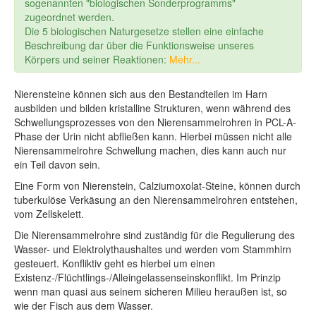
sogenannten "biologischen Sonderprogramms"
zugeordnet werden.
Die 5 biologischen Naturgesetze stellen eine einfache
Beschreibung dar über die Funktionsweise unseres
Körpers und seiner Reaktionen:
Mehr...
Nierensteine können sich aus den Bestandteilen im Harn
ausbilden und bilden kristalline Strukturen, wenn während des
Schwellungsprozesses von den Nierensammelrohren in PCL-A-
Phase der Urin nicht abfließen kann. Hierbei müssen nicht alle
Nierensammelrohre Schwellung machen, dies kann auch nur
ein Teil davon sein.
Eine Form von Nierenstein, Calziumoxolat-Steine, können durch
tuberkulöse Verkäsung an den Nierensammelrohren entstehen,
vom Zellskelett.
Die Nierensammelrohre sind zuständig für die Regulierung des
Wasser- und Elektrolythaushaltes und werden vom Stammhirn
gesteuert. Konfliktiv geht es hierbei um einen
Existenz-/Flüchtlings-/Alleingelassenseinskonflikt. Im Prinzip
wenn man quasi aus seinem sicheren Milieu heraußen ist, so
wie der Fisch aus dem Wasser.