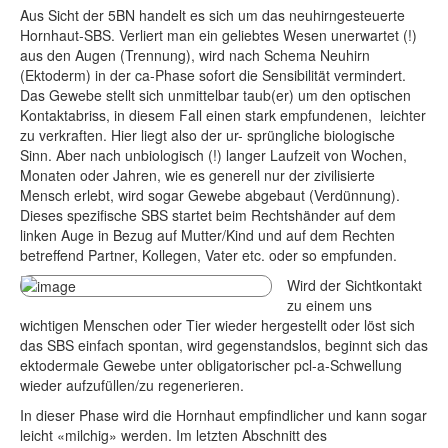
Aus Sicht der 5BN handelt es sich um das neuhirngesteuerte
Hornhaut-SBS. Verliert man ein geliebtes Wesen unerwartet (!)
aus den Augen (Trennung), wird nach Schema Neuhirn
(Ektoderm) in der ca-Phase sofort die Sensibilität vermindert.
Das Gewebe stellt sich unmittelbar taub(er) um den optischen
Kontaktabriss, in diesem Fall einen stark empfundenen, leichter
zu verkraften. Hier liegt also der ur- sprüngliche biologische
Sinn. Aber nach unbiologisch (!) langer Laufzeit von Wochen,
Monaten oder Jahren, wie es generell nur der zivilisierte
Mensch erlebt, wird sogar Gewebe abgebaut (Verdünnung).
Dieses spezifische SBS startet beim Rechtshänder auf dem
linken Auge in Bezug auf Mutter/Kind und auf dem Rechten
betreffend Partner, Kollegen, Vater etc. oder so empfunden.
Wird der Sichtkontakt
zu einem uns
wichtigen Menschen oder Tier wieder hergestellt oder löst sich
das SBS einfach spontan, wird gegenstandslos, beginnt sich das
ektodermale Gewebe unter obligatorischer pcl-a-Schwellung
wieder aufzufüllen/zu regenerieren.
In dieser Phase wird die Hornhaut empfindlicher und kann sogar
leicht «milchig» werden. Im letzten Abschnitt des