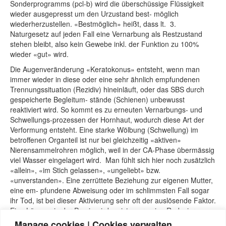
Sonderprogramms (pcl-b) wird die überschüssige Flüssigkeit
wieder ausgepresst um den Urzustand best- möglich
wiederherzustellen. «Bestmöglich» heißt, dass lt. 3.
Naturgesetz auf jeden Fall eine Vernarbung als Restzustand
stehen bleibt, also kein Gewebe inkl. der Funktion zu 100%
wieder «gut» wird.
Die Augenveränderung «Keratokonus» entsteht, wenn man
immer wieder in diese oder eine sehr ähnlich empfundenen
Trennungssituation (Rezidiv) hineinläuft, oder das SBS durch
gespeicherte Begleitum- stände (Schienen) unbewusst
reaktiviert wird. So kommt es zu erneuten Vernarbungs- und
Schwellungs-prozessen der Hornhaut, wodurch diese Art der
Verformung entsteht. Eine starke Wölbung (Schwellung) im
betroffenen Organteil ist nur bei gleichzeitig «aktiven»
Nierensammelrohren möglich, weil in der CA-Phase übermässig
viel Wasser eingelagert wird. Man fühlt sich hier noch zusätzlich
«allein», «im Stich gelassen», «ungeliebt» bzw.
«unverstanden». Eine zerrüttete Beziehung zur eigenen Mutter,
eine em- pfundene Abweisung oder im schlimmsten Fall sogar
ihr Tod, ist bei dieser Aktivierung sehr oft der auslösende Faktor.
Eine Lösung, in der Praxis wird meist «nur» eine Reduzierung
der Konfliktintensität erreicht, dieses uralten Nieren-SBS führt
Manage cookies | Cookies verwalten