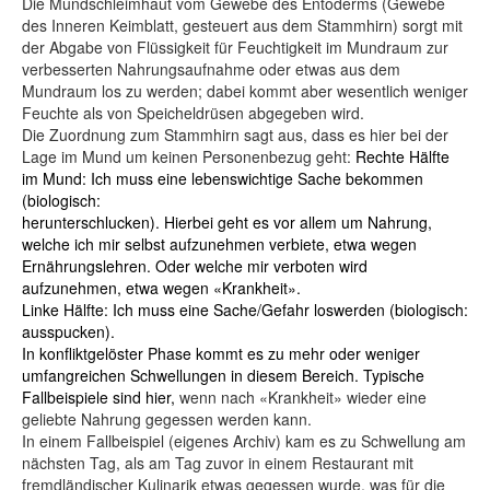
Die Mundschleimhaut vom Gewebe des Entoderms (Gewebe
des Inneren Keimblatt, gesteuert aus dem Stammhirn) sorgt mit
der Abgabe von Flüssigkeit für Feuchtigkeit im Mundraum zur
verbesserten Nahrungsaufnahme oder etwas aus dem
Mundraum los zu werden; dabei kommt aber wesentlich weniger
Feuchte als von Speicheldrüsen abgegeben wird.
Die Zuordnung zum Stammhirn sagt aus, dass es hier bei der
Lage im Mund um keinen Personenbezug geht:
Rechte Hälfte
im Mund: Ich muss eine lebenswichtige Sache bekommen
(biologisch:
herunterschlucken). Hierbei geht es vor allem um Nahrung,
welche ich mir selbst aufzunehmen verbiete, etwa wegen
Ernährungslehren. Oder welche mir verboten wird
aufzunehmen, etwa wegen «Krankheit».
Linke Hälfte: Ich muss eine Sache/Gefahr loswerden (biologisch:
ausspucken).
In konfliktgelöster Phase kommt es zu mehr oder weniger
umfangreichen Schwellungen in diesem Bereich. Typische
Fallbeispiele sind hier,
wenn nach «Krankheit» wieder eine
geliebte Nahrung gegessen werden kann.
In einem Fallbeispiel (eigenes Archiv) kam es zu Schwellung am
nächsten Tag, als am Tag zuvor in einem Restaurant mit
fremdländischer Kulinarik etwas gegessen wurde, was für die