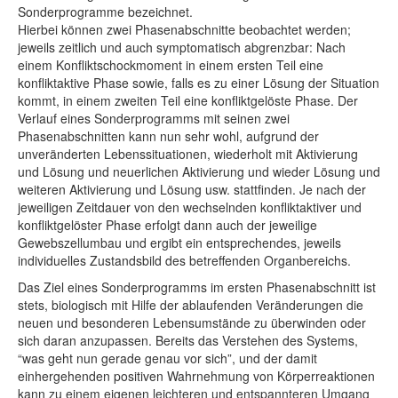
Sonderprogramme bezeichnet.
Hierbei können zwei Phasenabschnitte beobachtet werden;
jeweils zeitlich und auch symptomatisch abgrenzbar: Nach
einem Konfliktschockmoment in einem ersten Teil eine
konfliktaktive Phase sowie, falls es zu einer Lösung der Situation
kommt, in einem zweiten Teil eine konfliktgelöste Phase. Der
Verlauf eines Sonderprogramms mit seinen zwei
Phasenabschnitten kann nun sehr wohl, aufgrund der
unveränderten Lebenssituationen, wiederholt mit Aktivierung
und Lösung und neuerlichen Aktivierung und wieder Lösung und
weiteren Aktivierung und Lösung usw. stattfinden. Je nach der
jeweiligen Zeitdauer von den wechselnden konfliktaktiver und
konfliktgelöster Phase erfolgt dann auch der jeweilige
Gewebszellumbau und ergibt ein entsprechendes, jeweils
individuelles Zustandsbild des betreffenden Organbereichs.
Das Ziel eines Sonderprogramms im ersten Phasenabschnitt ist
stets, biologisch mit Hilfe der ablaufenden Veränderungen die
neuen und besonderen Lebensumstände zu überwinden oder
sich daran anzupassen. Bereits das Verstehen des Systems,
“was geht nun gerade genau vor sich”, und der damit
einhergehenden positiven Wahrnehmung von Körperreaktionen
kann zu einem eigenen leichteren und entspannteren Umgang