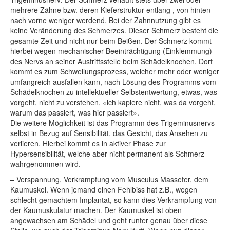
mehrere Zähne bzw. deren Kieferstruktur entlang , von hinten
nach vorne weniger werdend. Bei der Zahnnutzung gibt es
keine Veränderung des Schmerzes. Dieser Schmerz besteht die
gesamte Zeit und nicht nur beim Beißen. Der Schmerz kommt
hierbei wegen mechanischer Beeinträchtigung (Einklemmung)
des Nervs an seiner Austrittsstelle beim Schädelknochen. Dort
kommt es zum Schwellungsprozess, welcher mehr oder weniger
umfangreich ausfallen kann, nach Lösung des Programms vom
Schädelknochen zu intellektueller Selbstentwertung, etwas, was
vorgeht, nicht zu verstehen, «ich kapiere nicht, was da vorgeht,
warum das passiert, was hier passiert».
Die weitere Möglichkeit ist das Programm des Trigeminusnervs
selbst in Bezug auf Sensibilität, das Gesicht, das Ansehen zu
verlieren. Hierbei kommt es in aktiver Phase zur
Hypersensibilität, welche aber nicht permanent als Schmerz
wahrgenommen wird.
–
Verspannung, Verkrampfung vom Musculus Masseter, dem
Kaumuskel. Wenn jemand einen Fehlbiss hat z.B., wegen
schlecht gemachtem Implantat, so kann dies Verkrampfung von
der Kaumuskulatur machen. Der Kaumuskel ist oben
angewachsen am Schädel und geht runter genau über diese