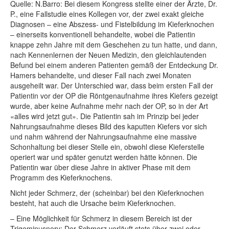
Quelle: N.Barro: Bei diesem Kongress stellte einer der Ärzte, Dr.
P.
, eine
Fallstudie eines Kollegen vor, der zwei exakt gleiche
Diagnosen – eine Abszess- und Fistelbildung im Kieferknochen
– einerseits konventionell behandelte, wobei die Patientin
knappe zehn Jahre mit dem Geschehen zu tun hatte, und dann,
nach Kennenlernen der Neuen Medizin, den gleichlautenden
Befund bei einem anderen Patienten gemäß der Entdeckung Dr.
Hamers behandelte, und dieser Fall nach zwei Monaten
ausgeheilt war. Der Unterschied war, dass beim ersten Fall der
Patientin vor der OP die Röntgenaufnahme ihres Kiefers gezeigt
wurde, aber keine Aufnahme mehr nach der OP, so in der Art
«alles wird jetzt gut». Die Patientin sah im Prinzip bei jeder
Nahrungsaufnahme dieses Bild des kaputten Kiefers vor sich
und nahm während der Nahrungsaufnahme eine massive
Schonhaltung bei dieser Stelle ein, obwohl diese Kieferstelle
operiert war und später genutzt werden hätte können. Die
Patientin war über diese Jahre in aktiver Phase mit dem
Programm des Kieferknochens.
Nicht jeder Schmerz, der (scheinbar) bei den Kieferknochen
besteht, hat auch die Ursache beim Kieferknochen.
– Eine Möglichkeit für Schmerz in diesem Bereich ist der
Trigeminusnerv: Der Schmerz verläuft stets über zwei oder