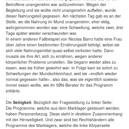
Betroffene unangenehm war aufzunehmen. Wegen der
Begleitung und sie wollte nicht unangenehm auffallen, wurde
dieser Nahrungsteil gegessen. Am nächsten Tag gab es an der
Stelle, wo die Nahrung im Mund unangenehm, eher eklig,
wahrgenommen worden war, eine Schwellung, welche zwei, drei
Tage später wieder verschwunden war.
In einem anderen Fallbeispiel von Nicolas Barro hatte eine Frau
über Jahre einen bestimmten Ernährungsstil befolgt, wobei sie
sich viele Nahrungsmittel quasi selbst verboten hatte. Dann
musste sie ihre Art, sich zu ernähren, wegen anderer
körperlicher Probleme umstellen. Sie begann wieder alles zu
essen, was sie früher gewohnt war: In Folge kam es sofort zu
Schwellungen der Mundschleimhaut, weil sie «endlich wieder
normal gegessen hatte», also das, was sie eigentlich sowieso
immer essen wollte, wie ihr 5BN-Berater ihr das Programm
erklärte.
.
Die
Seitigkeit
: Bezüglich der Fragestellung zu linker Seite:
Die Programme, welche aus dem Marklager gesteuert werden,
haben Personenbezug. Diese steht in direktem Zusammenhang
mit der Hirnseitigkeit. Und zwar sind bei Rechtshändern alle
Programme des Marklagers, welche die linke Körperseite