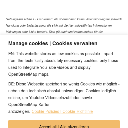
Haftungsausschluss - Disclaimer: Wir übernehmen keine Verantwortung für jedwede
Handlung oder Unterlassung, die sich auf die hier aufgeführten Informationen,
Meinungen oder Links bezieht. Dies gilt auch und insbesondere für die
gesundheitlich relevanten Beiträge, die selbstverständlich kein Ersatz für ein
Manage cookies | Cookies verwalten
Gespräch mit dem Arzt Ihres Vertrauens darstellen können. Bei den Texten auf
dieser Webseite handelt es sich nicht um Therapieempfehlungen oder gar um den
EN: This website stores as few cookies as possible - apart
Versuch einer Diagnose oder Behandlung! Wir übernehmen keinerlei Gewähr für die
from the technically absolutely necessary cookies, only those
Korrektheit, Aktualität, Vollständigkeit oder Qualität der Informationen auf dieser
used to integrate YouTube videos and display
Website. Zusätzlich müssen wir jede Haftung oder Garantie ausschließen. Dies gilt
OpenStreetMap maps.
auch für alle Verweise (Links), die direkt oder indirekt angeboten werden. Wir
können für die Inhalte solcher externen Sites, die Sie mittels eines Links oder
DE: Diese Webseite speichert so wenig Cookies wie möglich -
sonstiger Hinweise erreichen, keine Verantwortung übernehmen. Ferner haften wir
neben den technisch absolut notwendigen Cookies lediglich
nicht für direkte oder indirekte Schäden, die auf Informationen zurückgeführt werden
solche, um Youtube-Videos einzubinden sowie
können, die auf diesen externen Websites stehen
OpenStreetMap-Karten
anzuzeigen.
Cookie Policies | Cookie-Richtlinie
© 2026 by Ingmar Marquardt
Accept all | Alle akzeptieren