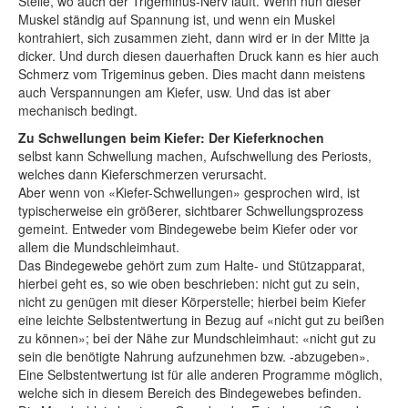
Stelle, wo auch der Trigeminus-Nerv läuft. Wenn nun dieser
Muskel ständig auf Spannung ist, und wenn ein Muskel
kontrahiert, sich zusammen zieht, dann wird er in der Mitte ja
dicker. Und durch diesen dauerhaften Druck kann es hier auch
Schmerz vom Trigeminus geben. Dies macht dann meistens
auch Verspannungen am Kiefer, usw. Und das ist aber
mechanisch bedingt.
Zu Schwellungen beim Kiefer: Der Kieferknochen
selbst kann Schwellung machen, Aufschwellung des Periosts,
welches dann Kieferschmerzen verursacht.
Aber wenn von «Kiefer-Schwellungen» gesprochen wird, ist
typischerweise ein größerer, sichtbarer Schwellungsprozess
gemeint. Entweder vom Bindegewebe beim Kiefer oder vor
allem die Mundschleimhaut.
Das Bindegewebe gehört zum zum Halte- und Stützapparat,
hierbei geht es, so wie oben beschrieben: nicht gut zu sein,
nicht zu genügen mit dieser Körperstelle; hierbei beim Kiefer
eine leichte Selbstentwertung in Bezug auf «nicht gut zu beißen
zu können»; bei der Nähe zur Mundschleimhaut: «nicht gut zu
sein die benötigte Nahrung aufzunehmen bzw. -abzugeben».
Eine Selbstentwertung ist für alle anderen Programme möglich,
welche sich in diesem Bereich des Bindegewebes befinden.