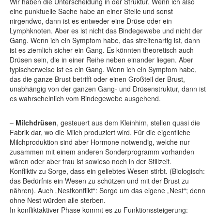
Wir haben die Unterscheidung in der Struktur. Wenn ich also
eine punktuelle Sache habe an einer Stelle und sonst
nirgendwo, dann ist es entweder eine Drüse oder ein
Lymphknoten. Aber es ist nicht das Bindegewebe und nicht der
Gang. Wenn ich ein Symptom habe, das streifenartig ist, dann
ist es ziemlich sicher ein Gang. Es könnten theoretisch auch
Drüsen sein, die in einer Reihe neben einander liegen. Aber
typischerweise ist es ein Gang. Wenn ich ein Symptom habe,
das die ganze Brust betrifft oder einen Großteil der Brust,
unabhängig von der ganzen Gang- und Drüsenstruktur, dann ist
es wahrscheinlich vom Bindegewebe ausgehend.
–
Milchdrüsen
, gesteuert aus dem Kleinhirn, stellen quasi die
Fabrik dar, wo die Milch produziert wird. Für die eigentliche
Milchproduktion sind aber Hormone notwendig, welche nur
zusammen mit einem anderen Sonderprogramm vorhanden
wären oder aber frau ist sowieso noch in der Stillzeit.
Konfliktiv zu
Sorge, dass ein geliebtes Wesen stirbt. (Biologisch:
das Bedürfnis ein Wesen zu schützen und mit der Brust zu
nähren). Auch „Nestkonflikt“: Sorge um das eigene „Nest“; denn
ohne Nest würden alle sterben.
In konfliktaktiver Phase kommt es zu Funktionssteigerung: