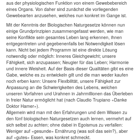
aus der physiologischen Funktion von einem Gewebebereich
eines Organs. Von daher sind zunächst die vorliegenden
Gewebearten anzusehen, welches nun konkret im Gange ist.
Mit der Kenntnis der Biologischen Naturgesetze können nun
einige Grundprinzipien zusammengefasst werden, wie man
seine Konflikte sein gesamtes Leben lang erkennen, ihnen
entgegentreten und gegebenenfalls bei Notwendigkeit lösen
kann. Nicht bei jedem Programm ist eine direkte Lösung
notwendig oder möglich: Inneres Gleichgewicht; unsere
Fähigkeit, sich anzupassen; Neugier für das Leben; Harmonie
und innere Weisheit. Auf der Basis dieser Qualitäten gibt es eine
Gabe, welche es zu entwickeln gilt und die man weder kaufen
noch erben kann: Unsere Flexibilität, unsere Fähigkeit zur
Anpassung an die Schwierigkeiten des Lebens, welchen
unseren Vorfahren und Urahnen in Jahrmillionen das Überleben
in freier Natur ermöglicht hat (nach Claudio Trupiano «Danke
Doktor Hamer»).
Allgemein wird man mit den Erfahrungen und dem Wissen zu
den fünf biologischen Naturgesetzen auch lernen, vermehrt auf
sich selbst zu achten; ohne dabei in Egoismus zu verfallen:
Weniger auf «gesunde» Ernährung (was soll das sein?), aber
auf «gutes» Essen, was konkret schmeckt.