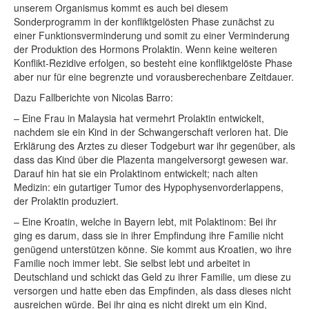
unserem Organismus kommt es auch bei diesem
Sonderprogramm in der konfliktgelösten Phase zunächst zu
einer Funktionsverminderung und somit zu einer Verminderung
der Produktion des Hormons Prolaktin. Wenn keine weiteren
Konflikt-Rezidive erfolgen, so besteht eine konfliktgelöste Phase
aber nur für eine begrenzte und vorausberechenbare Zeitdauer.
Dazu Fallberichte von Nicolas Barro:
– Eine Frau in Malaysia hat vermehrt Prolaktin entwickelt,
nachdem sie ein Kind in der Schwangerschaft verloren hat. Die
Erklärung des Arztes zu dieser Todgeburt war ihr gegenüber, als
dass das Kind über die Plazenta mangelversorgt gewesen war.
Darauf hin hat sie ein Prolaktinom entwickelt; nach alten
Medizin: ein gutartiger Tumor des Hypophysenvorderlappens,
der Prolaktin produziert.
– Eine Kroatin, welche in Bayern lebt, mit Polaktinom: Bei ihr
ging es darum, dass sie in ihrer Empfindung ihre Familie nicht
genügend unterstützen könne. Sie kommt aus Kroatien, wo ihre
Familie noch immer lebt. Sie selbst lebt und arbeitet in
Deutschland und schickt das Geld zu ihrer Familie, um diese zu
versorgen und hatte eben das Empfinden, als dass dieses nicht
ausreichen würde. Bei ihr ging es nicht direkt um ein Kind,