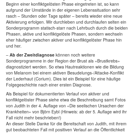
Beginn einer konfliktgelösten Phase eingetreten ist, so kann
aufgrund der Umstände in der eigenen Lebenssituation sehr
rasch – Stunden oder Tage später – bereits wieder eine neue
Aktivierung erfolgen. Wir durchleben und durchlaufen selten ein
Sonderprogramm statisch-starr nach Lehrbuch durch die beiden
Phasen, aktive und konfliktgelöste Phasen, sondern wechseln
eher häufiger zwischen aktiver und konfliktgelöster Phase hin
und her.
–
Ab der Zweitdiagnose
können noch weitere
Sonderprogramme in der Region der Brust als «Brustkrebs»
diagnostiziert werden. So etwa Hautreaktionen wie die Bildung
von Melanom bei einem aktiven Besudelungs-/Attacke-Konflikt
der Lederhaut (Corium). Dies ist ein Beispiel für eine häufige
Folgegeschichte nach einer ersten Diagnose.
Als Beispiel für dokumentierten Verlauf von aktiver und
konfliktgelöster Phase siehe etwa die Beschreibung samt Fotos
von Judith in der 4. Auflage von «Die seelischen Ursachen der
Krankheiten» von Björn Eybl (Hinweis: ab der 5. Auflage wird ihr
Fall nicht mehr beschrieben!)
An dieser Stelle Danke für die Bereitschaft von Judith, mit ihrem
gut beobachteten Fall mit positiven Verlauf an die Öffentlichkeit