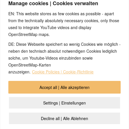
kommen (duktales Mammakarzinom), in aktiver Phase werden
Manage cookies | Cookies verwalten
hier keine Auffälligkeiten gefunden, welche für eine Diagnose
möglich wären.
EN: This website stores as few cookies as possible - apart
from the technically absolutely necessary cookies, only those
Quellen:
Seminare und Webinare von Nicolas Barro, nicolasbarro.de.
used to integrate YouTube videos and display
Internetseite www.5bn.de.
OpenStreetMap maps.
David Münnich «Das System der fünf biologischen
DE: Diese Webseite speichert so wenig Cookies wie möglich -
Naturgesetze» Band 1.
Filmdokumentation «Die fünf biologischen Naturgesetze auf
neben den technisch absolut notwendigen Cookies lediglich
Youtube, Beispiel Milchdrüsen ab etwa 1:13:58.
solche, um Youtube-Videos einzubinden sowie
Claudio Trupiano «Danke Doctor Hamer».
OpenStreetMap-Karten
anzuzeigen.
Cookie Policies | Cookie-Richtlinie
© 2026 by Ingmar Marquardt
Accept all | Alle akzeptieren
Aviso legal
Política de privacidad
Contacto
Settings | Einstellungen
Cookie Policy (EU)
Decline all | Alle Ablehnen