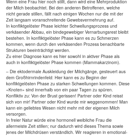
Wenn eine Frau hier noch stillt, dann wird eine Mehrproduktion
der Milch beobachtet. Bei den anderen Betroffenen, welche
nicht gerade stillen, fällt nach einigen Wochen nur die mit der
Zeit langsam voranschreitende Gewebsvermehrung auf.
In konfliktgelöster Phase leichter Schwellungsprozess und
verkäsender Abbau, ein bindegewebiger Vernarbungsrest bleibt
bestehen.
In konfliktgelöster Phase kann es zu Schmerzen
kommen, wenn durch den verkäsenden Prozess benachbarte
Strukturen beeinträchtigt werden.
Zu einer Diagnose kann es hier sowohl in aktiver Phase als
auch in konfliktgelöster Phase kommen (Mammakarzinom).
– Die ektodermale Auskleidung der Milchgänge, gesteuert aus
dem Großhirnrindenfeld: Hier kann es zu Beginn der
konfliktgelösten Phase zu starken Schwellungen kommen. Diese
«Knoten» sind innerhalb von ein paar Tagen zu spüren.
Konfliktiv zu: Von der Brust gerissen! Partner oder Kind reisst
sich von mir! Partner oder Kind wurde mir weggenommen! Man
kann ein geliebtes Wesen nicht mehr mit der eigenen Milch
versorgen.
In freier Natur würde eine hormonell weibliche Frau die
allermeiste Zeit stillen; nur dadurch wird dieses Thema sowie
jenes der Milchdrüsen verständlich. Wir reagieren in emotional-