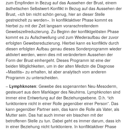
zum Empfinden in Bezug auf das Aussehen der Brust, einem
ästhetischen Selbstwert-Konflikt in Bezug auf das Aussehen der
Brust, «ich bin nicht schön genug, hier an dieser Stelle
gestreichelt zu werden». In konfliktaktiver Phase kommt es
hierbei zu mit der Zeit langsam voranschreitendem
Gewebszellreduzierung. Zu Beginn der konfliktgelösten Phase
kommt es zu Aufschwellung und zum Wiederaufbau der zuvor
erfolgten Gewebsreduzierung. Hierbei kann es konfliktiv durch
diesen erfolgten Aufbau genau dieses Sonderprogramm wieder
aktiviert werden, wenn dies mit verändertem Aussehen der
Form der Brust einhergeht. Dieses Programm ist eine der
beiden Möglichkeiten, um in der alten Medizin die Diagnose
«Mastitis» zu erhalten, ist aber analytisch vom anderen
Programm zu unterscheiden.
–
Lymphknoten
: Gewebe des sogenannten Neu-Mesoderm,
gesteuert aus dem Marklager des Neuhirns. Lymphknoten sind
immer eine Entwertung auf der Beziehungsebene. D.h. “ich
funktioniere nicht in einer Rolle gegenüber einer Person”. Das
kann gegenüber Partner sein, das kann die Rolle als Vater, als
Mutter sein. Das hat auch immer ein bisschen mit der
betroffenen Stelle zu tun. Dabei geht es immer darum, dass ich
in einer Beziehung nicht funktioniere. In konfliktaktiver Phase