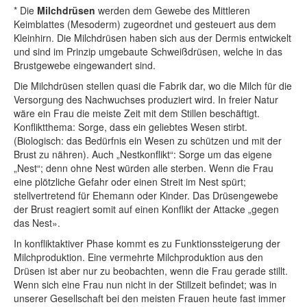
*
Die
Milchdrüsen
werden dem Gewebe des Mittleren
Keimblattes (Mesoderm) zugeordnet und gesteuert aus dem
Kleinhirn. Die Milchdrüsen haben sich aus der Dermis entwickelt
und sind im Prinzip umgebaute Schweißdrüsen, welche in das
Brustgewebe eingewandert sind.
Die Milchdrüsen stellen quasi die Fabrik dar, wo die Milch für die
Versorgung des Nachwuchses produziert wird. In freier Natur
wäre ein Frau die meiste Zeit mit dem Stillen beschäftigt.
Konfliktthema: Sorge, dass ein geliebtes Wesen stirbt.
(Biologisch: das Bedürfnis ein Wesen zu schützen und mit der
Brust zu nähren). Auch „Nestkonflikt“: Sorge um das eigene
„Nest“; denn ohne Nest würden alle sterben. Wenn die Frau
eine plötzliche Gefahr oder einen Streit im Nest spürt;
stellvertretend für Ehemann oder Kinder. Das Drüsengewebe
der Brust reagiert somit auf einen Konflikt der Attacke „gegen
das Nest».
In konfliktaktiver Phase kommt es zu Funktionssteigerung der
Milchproduktion. Eine vermehrte Milchproduktion aus den
Drüsen ist aber nur zu beobachten, wenn die Frau gerade stillt.
Wenn sich eine Frau nun nicht in der Stillzeit befindet; was in
unserer Gesellschaft bei den meisten Frauen heute fast immer