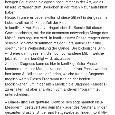
heftigen Situationen biologisch noch immer in der Art, wie es
unsere Vorfahren zum Überleben in der freien Natur antrainiert
haben.
Heute, in unserer Lebenskultur ist diese Stillzeit in der gesamten
Lebenszeit nur für kurze Zeit der Fall.
In konfliktaktiver Phase verringert sich die Sensibilität dieser
Gewebsschichte, mit der die ansonsten notwendige Menge des
Milchflusses reguliert wird. In konfliktaktiver Phase reagiert diese
sensible Schichte zusammen mit der Gefäßmuskulatur und
sorgt für eine Weiterstellung der Gänge. Der biologische Sinn
wird eher darin gesehen, die noch vorhandene Milch, welche
jetzt nicht mehr benötigt wird, abzulassen.
Zu einer Diagnose kann es hier in konfliktgelöster Phase
kommen (duktales Mammakarzinom), in aktiver Phase werden
hier keine Auffälligkeiten gefunden, welche für eine Diagnose
möglich wären.Dieses Programm ist eine der beiden
Möglichkeiten, um in der alten Medizin die Diagnose «Mastitis»
zu erhalten, ist aber analytisch vom anderen Programm zu
unterscheiden.
–
Binde- und Fettgewebe
, Gewebe des sogenannten Neu-
Mesoderm, gesteuert aus dem Marklager des Neuhirns. In der
gesamten Brust ist Binde- und Fettgewebe zu finden. Konfliktiv