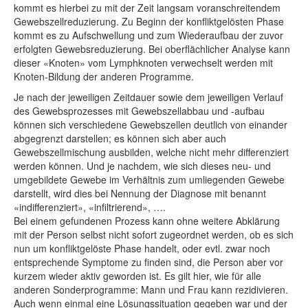
kommt es hierbei zu mit der Zeit langsam voranschreitendem
Gewebszellreduzierung. Zu Beginn der konfliktgelösten Phase
kommt es zu Aufschwellung und zum Wiederaufbau der zuvor
erfolgten Gewebsreduzierung. Bei oberflächlicher Analyse kann
dieser «Knoten» vom Lymphknoten verwechselt werden mit
Knoten-Bildung der anderen Programme.
Je nach der jeweiligen Zeitdauer sowie dem jeweiligen Verlauf
des Gewebsprozesses mit Gewebszellabbau und -aufbau
können sich verschiedene Gewebszellen deutlich von einander
abgegrenzt darstellen; es können sich aber auch
Gewebszellmischung ausbilden, welche nicht mehr differenziert
werden können. Und je nachdem, wie sich dieses neu- und
umgebildete Gewebe im Verhältnis zum umliegenden Gewebe
darstellt, wird dies bei Nennung der Diagnose mit benannt
«indifferenziert», «infiltrierend», ….
Bei einem gefundenen Prozess kann ohne weitere Abklärung
mit der Person selbst nicht sofort zugeordnet werden, ob es sich
nun um konfliktgelöste Phase handelt, oder evtl. zwar noch
entsprechende Symptome zu finden sind, die Person aber vor
kurzem wieder aktiv geworden ist. Es gilt hier, wie für alle
anderen Sonderprogramme: Mann und Frau kann rezidivieren.
Auch wenn einmal eine Lösungssituation gegeben war und der