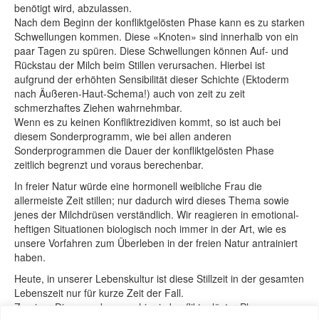
benötigt wird, abzulassen.
Nach dem Beginn der konfliktgelösten Phase kann es zu starken
Schwellungen kommen. Diese «Knoten» sind innerhalb von ein
paar Tagen zu spüren. Diese Schwellungen können Auf- und
Rückstau der Milch beim Stillen verursachen. Hierbei ist
aufgrund der erhöhten Sensibilität dieser Schichte (Ektoderm
nach Äußeren-Haut-Schema!) auch von zeit zu zeit
schmerzhaftes Ziehen wahrnehmbar.
Wenn es zu keinen Konfliktrezidiven kommt, so ist auch bei
diesem Sonderprogramm, wie bei allen anderen
Sonderprogrammen die Dauer der konfliktgelösten Phase
zeitlich begrenzt und voraus berechenbar.
In freier Natur würde eine hormonell weibliche Frau die
allermeiste Zeit stillen; nur dadurch wird dieses Thema sowie
jenes der Milchdrüsen verständlich. Wir reagieren in emotional-
heftigen Situationen biologisch noch immer in der Art, wie es
unsere Vorfahren zum Überleben in der freien Natur antrainiert
haben.
Heute, in unserer Lebenskultur ist diese Stillzeit in der gesamten
Lebenszeit nur für kurze Zeit der Fall.
Zu einer Diagnose kann es hier in konfliktgelöster Phase