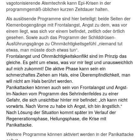
vagotonisierende Atemtechnik kann Epi-Krisen in der
programmgemäß-üblichen kurzen Zeitdauer halten.
Als auslösende Programme sind hier beteiligt: beide Seiten der
Kiemenbogengänge mit Frontalangst, Angst zu dem, was vor
einem liegt, was sich vor einem befindet, zeitlich oder örtlich
gesehen. Sowie auch das Programm der Schilddrüsen-
Ausführungsgänge zu Ohnmächtigkeitsgefühl „niemand tut
etwas, man müsste doch etwas tun“.
Frontalangst und Ohnmächtigkeitskonflikt sind im Prinzip das
gleiche. Es geht um etwas, was vor mir liegt und unausweichlich
auf mich zukommt! Die a
ktive Phase kann sein ein
schmerzhaftes Ziehen am Hals, eine Überempfindlichkeit, man
will nicht am Hals berührt werden.
Panikattacken können auch sein von Frontalangst und Angst-
im-Nacken vom Programm des Sehrindenfeldes zu einer
Gefahr, die sich unsichtbar hinter mir befindet: „ich kann nicht
vorwärts. Nach Vorne zu habe ich Angst, ich bin ängstlich.“
Nach Lösung der Situation kommt später im Verlauf der
Regenerationsphase, Heilungsphase, die Krise mit
Panikattacke.
Weitere Programme können aktiviert werden in der Panikattacke