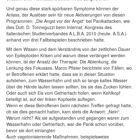
Und genau diese stark-spürbaren Symptome können der
Anlass, der Auslöser sein für neue Aktivierungen von diesen
Programmen: „Die Angst vor der Angst“ bei Panikattacken, wie
dies Dott. D. Tonneguzzi beim Internat. Kongress des
italienischen Studienverbandes A.L.B.A. 2010 (heute. A.S.A.)
anhand von drei Fallbeispielen beschrieben hatte.
Mit dem Wissen und dem Verständnis von der zeitlichen Dauer
von Epileptoiden Krisen und warum diese verlängert werden
können, ist der Ansatz der Therapie: Die Ablenkung, die
Lenkung des Fokusses. Marco Pfister berichtete von Fällen, wo
er Betroffenen erklärt hatte, dass sie in dieser Situation
aufstehen, zum Wasserhahn und sich so lange kaltes Wasser
über die Hände laufen lassen sollten, bis sie das Zucken fühlen.
Oder auch sich Eis vom Gefrierfach holen; wenn Kehlkopf
beteiligt ist, auf der linken Kopfseite auflegen.
Wenn er diese Betroffenen beim nächsten Treffen gefragt hatte,
ob sie dies gemacht hatten, kam stets die Antwort: „Nein“.
Warum nicht? Als sie aufgestanden und gegangen waren zum
Wasserhahn oder Gefrierfach, war die Panik schon vorüber,
bevor sie dort einlangten
Auch vagotonisierende Maßnahmen, beispielsweise