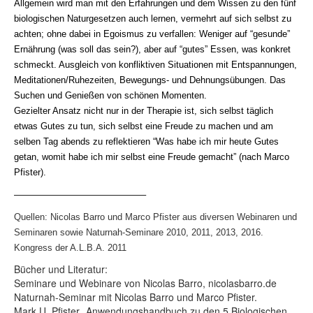
Allgemein wird man mit den Erfahrungen und dem Wissen zu den fünf
biologischen Naturgesetzen auch lernen, vermehrt auf sich selbst zu
achten; ohne dabei in Egoismus zu verfallen: Weniger auf “gesunde”
Ernährung (was soll das sein?), aber auf “gutes” Essen, was konkret
schmeckt. Ausgleich von konfliktiven Situationen mit Entspannungen,
Meditationen/Ruhezeiten, Bewegungs- und Dehnungsübungen. Das
Suchen und Genießen von schönen Momenten.
Gezielter Ansatz nicht nur in der Therapie ist, sich selbst täglich
etwas Gutes zu tun, sich selbst eine Freude zu machen und am
selben Tag abends zu reflektieren “Was habe ich mir heute Gutes
getan, womit habe ich mir selbst eine Freude gemacht” (nach Marco
Pfister).
——————————————–
Quellen: Nicolas Barro und Marco Pfister aus diversen Webinaren und
Seminaren sowie Naturnah-Seminare 2010, 2011, 2013, 2016.
Kongress der A.L.B.A. 2011
Bücher und Literatur:
Seminare und Webinare von Nicolas Barro, nicolasbarro.de
Naturnah-Seminar mit Nicolas Barro und Marco Pfister.
Mark U. Pfister „Anwendungshandbuch zu den 5 Biologischen