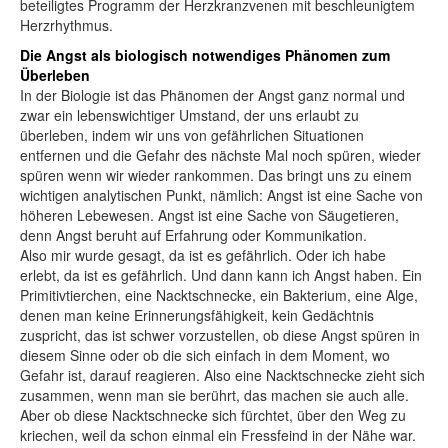
beteiligtes Programm der Herzkranzvenen mit beschleunigtem
Herzrhythmus.
Die Angst als biologisch notwendiges Phänomen zum
Überleben
In der Biologie ist das Phänomen der Angst ganz normal und
zwar ein lebenswichtiger Umstand, der uns erlaubt zu
überleben, indem wir uns von gefährlichen Situationen
entfernen und die Gefahr des nächste Mal noch spüren, wieder
spüren wenn wir wieder rankommen. Das bringt uns zu einem
wichtigen analytischen Punkt, nämlich: Angst ist eine Sache von
höheren Lebewesen. Angst ist eine Sache von Säugetieren,
denn Angst beruht auf Erfahrung oder Kommunikation.
Also mir wurde gesagt, da ist es gefährlich. Oder ich habe
erlebt, da ist es gefährlich. Und dann kann ich Angst haben. Ein
Primitivtierchen, eine Nacktschnecke, ein Bakterium, eine Alge,
denen man keine Erinnerungsfähigkeit, kein Gedächtnis
zuspricht, das ist schwer vorzustellen, ob diese Angst spüren in
diesem Sinne oder ob die sich einfach in dem Moment, wo
Gefahr ist, darauf reagieren. Also eine Nacktschnecke zieht sich
zusammen, wenn man sie berührt, das machen sie auch alle.
Aber ob diese Nacktschnecke sich fürchtet, über den Weg zu
kriechen, weil da schon einmal ein Fressfeind in der Nähe war.