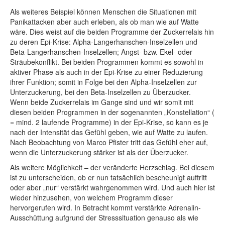
Als weiteres Beispiel können Menschen die Situationen mit
Panikattacken aber auch erleben, als ob man wie auf Watte
wäre. Dies weist auf die beiden Programme der Zuckerrelais hin
zu deren Epi-Krise: Alpha-Langerhanschen-Inselzellen und
Beta-Langerhanschen-Inselzellen; Angst- bzw. Ekel- oder
Sträubekonflikt. Bei beiden Programmen kommt es sowohl in
aktiver Phase als auch in der Epi-Krise zu einer Reduzierung
ihrer Funktion; somit in Folge bei den Alpha-Inselzellen zur
Unterzuckerung, bei den Beta-Inselzellen zu Überzucker.
Wenn beide Zuckerrelais im Gange sind und wir somit mit
diesen beiden Programmen in der sogenannten „
Konstellation“ (
= mind. 2 laufende Programme) in der Epi-Krise, so kann es je
nach der Intensität das Gefühl geben, wie auf Watte zu laufen.
Nach Beobachtung von Marco Pfister tritt das Gefühl eher auf,
wenn die Unterzuckerung stärker ist als der Überzucker.
Als weitere Möglichkeit – der veränderte Herzschlag. Bei diesem
ist zu unterscheiden, ob er nun tatsächlich bescheunigt auftritt
oder aber „nur“ verstärkt wahrgenommen wird. Und auch hier ist
wieder hinzusehen, von welchem Programm dieser
hervorgerufen wird. In Betracht kommt verstärkte Adrenalin-
Ausschüttung aufgrund der Stresssituation genauso als wie