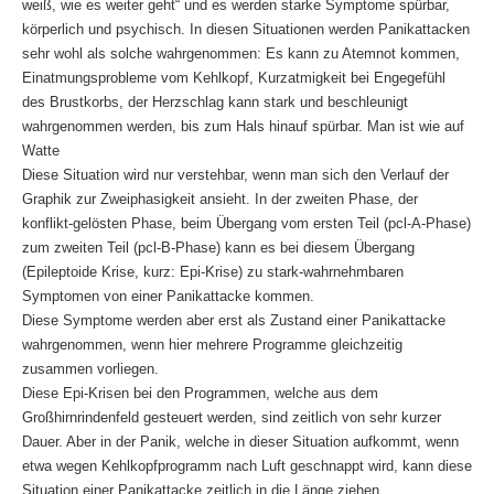
weiß, wie es weiter geht“ und es werden starke Symptome spürbar,
körperlich und psychisch. In diesen Situationen werden Panikattacken
sehr wohl als solche wahrgenommen: Es kann zu Atemnot kommen,
Einatmungsprobleme vom Kehlkopf, Kurzatmigkeit bei Engegefühl
des Brustkorbs, der Herzschlag kann stark und beschleunigt
wahrgenommen werden, bis zum Hals hinauf spürbar. Man ist wie auf
Watte
Diese Situation wird nur verstehbar, wenn man sich den Verlauf der
Graphik zur Zweiphasigkeit ansieht. In der zweiten Phase, der
konflikt-gelösten Phase, beim Übergang vom ersten Teil (pcl-A-Phase)
zum zweiten Teil (pcl-B-Phase) kann es bei diesem Übergang
(Epileptoide Krise, kurz: Epi-Krise) zu stark-wahrnehmbaren
Symptomen von einer Panikattacke kommen.
Diese Symptome werden aber erst als Zustand einer Panikattacke
wahrgenommen, wenn hier mehrere Programme gleichzeitig
zusammen vorliegen.
Diese Epi-Krisen bei den Programmen, welche aus dem
Großhirnrindenfeld gesteuert werden, sind zeitlich von sehr kurzer
Dauer. Aber in der Panik, welche in dieser Situation aufkommt, wenn
etwa wegen Kehlkopfprogramm nach Luft geschnappt wird, kann diese
Situation einer Panikattacke zeitlich in die Länge ziehen.