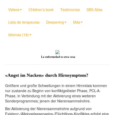
Videos
Children’s book
Testimonios
SBS Atlas
Lista de terapeutas
Deepening
Más
Idiomas (18)
La enfermedad es otra cosa
«Angst im Nacken» durch Hirnsymptom?
Größere und große Schwellungen in einem Hirnrelais kommen
nur zustande zu Beginn von konfliktgelöster Phase, PCL-A-
Phase, in Verbindung mit der Aktivierung eines weiteren
Sonderprogrammes; jenem der Nierensammelrohre.
Bei Aktivierung der Nierensammelrohre aufgrund von
Existenz-/Alleingelassenseins-/Flüchtlings-Konfliktes erfolgt eine