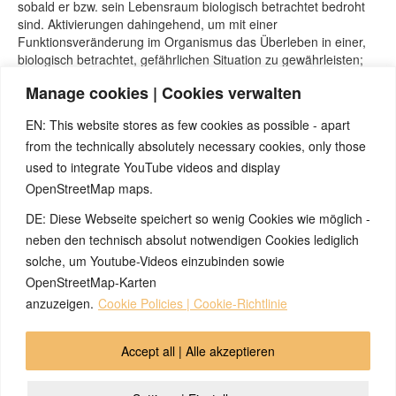
sobald er bzw. sein Lebensraum biologisch betrachtet bedroht
sind. Aktivierungen dahingehend, um mit einer
Funktionsveränderung im Organismus das Überleben in einer,
biologisch betrachtet, gefährlichen Situation zu gewährleisten;
um in freier Natur überleben zu können.
Manage cookies | Cookies verwalten
Für den Begriff „Schlaganfall“ in der Schulmedizin, im
Zusammenhang mit dem Funktionsausfall eines
EN: This website stores as few cookies as possible - apart
Organbereiches, bestehen zwei Möglichkeiten :
from the technically absolutely necessary cookies, only those
– Entweder Beginn irgendeiner konfliktgelösten Phase, PCL-A,
used to integrate YouTube videos and display
mit Schwellung des betreffenden Hirnrelais.
OpenStreetMap maps.
– Oder aber Einblutung in einem oder mehreren Hirnrelais nach
Aufplatzen eines Blutgefäßes.
DE: Diese Webseite speichert so wenig Cookies wie möglich -
Im ersten Fall kann sich unter bestimmten Umständen und nach
neben den technisch absolut notwendigen Cookies lediglich
einem Durchlaufen der konfliktgelösten Phase, PCL, die
solche, um Youtube-Videos einzubinden sowie
Funktion des betreffenden Organbereichs wieder normalisieren.
OpenStreetMap-Karten
anzuzeigen.
Cookie Policies | Cookie-Richtlinie
© 2026 by Ingmar Marquardt
Accept all | Alle akzeptieren
Aviso legal
Política de privacidad
Contacto