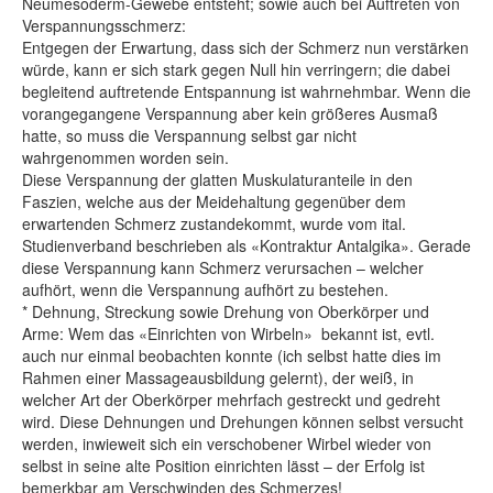
Neumesoderm-Gewebe entsteht; sowie auch bei Auftreten von
Verspannungsschmerz:
Entgegen der Erwartung, dass sich der Schmerz nun verstärken
würde, kann er sich stark gegen Null hin verringern; die dabei
begleitend auftretende Entspannung ist wahrnehmbar. Wenn die
vorangegangene Verspannung aber kein größeres Ausmaß
hatte, so muss die Verspannung selbst gar nicht
wahrgenommen worden sein.
Diese Verspannung der glatten Muskulaturanteile in den
Faszien, welche aus der Meidehaltung gegenüber dem
erwartenden Schmerz zustandekommt, wurde vom ital.
Studienverband beschrieben als «Kontraktur Antalgika». Gerade
diese Verspannung kann Schmerz verursachen – welcher
aufhört, wenn die Verspannung aufhört zu bestehen.
* Dehnung, Streckung sowie Drehung von Oberkörper und
Arme: Wem das «Einrichten von Wirbeln» bekannt ist, evtl.
auch nur einmal beobachten konnte (ich selbst hatte dies im
Rahmen einer Massageausbildung gelernt), der weiß, in
welcher Art der Oberkörper mehrfach gestreckt und gedreht
wird. Diese Dehnungen und Drehungen können selbst versucht
werden, inwieweit sich ein verschobener Wirbel wieder von
selbst in seine alte Position einrichten lässt – der Erfolg ist
bemerkbar am Verschwinden des Schmerzes!