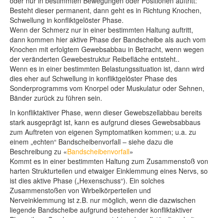
oder nur in bestimmten Bewegungen oder Positionen auftritt:
Besteht dieser permanent, dann geht es in Richtung Knochen,
Schwellung in konfliktgelöster Phase.
Wenn der Schmerz nur in einer bestimmten Haltung auftritt,
dann kommen hier aktive Phase der Bandscheibe als auch vom
Knochen mit erfolgtem Gewebsabbau in Betracht, wenn wegen
der veränderten Gewebestruktur Reibefläche entsteht..
Wenn es in einer bestimmten Belastungssituation ist, dann wird
dies eher auf Schwellung in konfliktgelöster Phase des
Sonderprogramms vom Knorpel oder Muskulatur oder Sehnen,
Bänder zurück zu führen sein.
In konfliktaktiver Phase, wenn dieser Gewebszellabbau bereits
stark ausgeprägt ist, kann es aufgrund dieses Gewebsabbaus
zum Auftreten von eigenen Symptomatiken kommen; u.a. zu
einem „echten“ Bandscheibenvorfall – siehe dazu die
Beschreibung zu «
Bandscheibenvorfall
»
Kommt es in einer bestimmten Haltung zum Zusammenstoß von
harten Strukturteilen und etwaiger Einklemmung eines Nervs, so
ist dies aktive Phase („Hexenschuss“). Ein solches
Zusammenstoßen von Wirbelkörperteilen und
Nerveinklemmung ist z.B. nur möglich, wenn die dazwischen
liegende Bandscheibe aufgrund bestehender konfliktaktiver