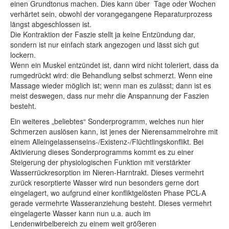
einen Grundtonus machen. Dies kann über Tage oder Wochen
verhärtet sein, obwohl der vorangegangene Reparaturprozess
längst abgeschlossen ist.
Die Kontraktion der Faszie stellt ja keine Entzündung dar,
sondern ist nur einfach stark angezogen und lässt sich gut
lockern.
Wenn ein Muskel entzündet ist, dann wird nicht toleriert, dass da
rumgedrückt wird: die Behandlung selbst schmerzt. Wenn eine
Massage wieder möglich ist; wenn man es zulässt; dann ist es
meist deswegen, dass nur mehr die Anspannung der Faszien
besteht.
Ein weiteres „beliebtes“ Sonderprogramm, welches nun hier
Schmerzen auslösen kann, ist jenes der Nierensammelrohre mit
einem Alleingelassenseins-/Existenz-/Flüchtlingskonflikt. Bei
Aktivierung dieses Sonderprogramms kommt es zu einer
Steigerung der physiologischen Funktion mit verstärkter
Wasserrückresorption im Nieren-Harntrakt. Dieses vermehrt
zurück resorptierte Wasser wird nun besonders gerne dort
eingelagert, wo aufgrund einer konfliktgelösten Phase PCL-A
gerade vermehrte Wasseranziehung besteht. Dieses vermehrt
eingelagerte Wasser kann nun u.a. auch im
Lendenwirbelbereich zu einem weit größeren