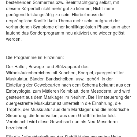
bestehenden Schmerzes bzw. Beeinträchtigung selbst, mit
diesem Körperteil nicht mehr gut zu können, Nicht-mehr-
genügend-leistungsfähig-zu-sein. Hierbei muss der
ursprüngliche Konflikt kein Thema mehr sein; aufgrund der
vorhandenen Symptome einer konfliktgelösten Phase kann aber
laufend das Sonderprogramm neu aktiviert und wieder gelöst
werden.
Die Programme im Einzelnen:
Der Halte-, Bewege- und Stützapparat des
Wirbelsäulenbereiches mit Knochen, Knorpel, quergestreifter
Muskulatur, Bänder, Bandscheiben, usw. gehört, in der
Einteilung der Gewebearten nach dem Schema bekannt aus der
Embryologie, zum Mittleren Keimblatt, dem Mesoderm, und wird
gesteuert aus dem Marklager im Neuhirn. Die Hirnsteuerung der
quergestreifte Muskulatur ist unterteilt in die Ernährung, die
Trophik, der Muskulatur aus dem Marklager und die motorische
Steuerung, die Innervation, aus dem Großhirnrindenfeld.
Vereinfacht wird diese Gewebsart nun als Neu-Mesoderm
bezeichnet.
Für die Aufrechterhaltung der Stabilität des gesamten Halte-,