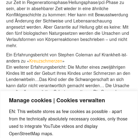
zur Zeit in Regenerationsphase/Heilungsphase/pcl-Phase zu
sein, aber in absehbarer Zeit wieder in eine ähnliche
Konfliktgeschichte zu kommen: Hier kann mit Bewusstwerdung
und Änderung der Sichtweise und Lebensanschauung
angesetzt werden. Aber Garantie auf Heilung gibt es keine: Mit
den fünf biologischen Naturgesetzen werden die Ursachen und
Verlaufsformen von Körperreaktionen beschrieben – und nicht
mehr.
Ein Erfahrungsbericht von Stephen Coleman auf Krankheit-ist-
anders zu «
Kreuzschmerzen
»
Ein weiterer Erfahrungsbericht: Die Mutter eines zweijährigen
Kindes litt seit der Geburt ihres Kindes unter Schmerzen an den
Lendenwirbeln…Das Kind oder die Schwangerschaft an sich
kann dafür nicht verantwortlich gemacht werden… Die Ursache
war die allgegenwärtige Schwiegermutter…. Die Sorge der
Schwiegermutter war, dass die Frau nicht in der Lage sei, das
Manage cookies | Cookies verwalten
Enkelkind zu versorgen. Deshalb ließ sie keine Gelegenheit aus,
um ständig deren Unfähigkeit, den Kleinen zu versorgen und zu
EN: This website stores as few cookies as possible - apart
ernähren, zu kritisieren… (aus: Claudio Trupiano «Danke Doktor
from the technically absolutely necessary cookies, only those
Hamer»).
used to integrate YouTube videos and display
Quellenhinweise sowie für das weitere Studium:
OpenStreetMap maps.
Seminare bei Nicolas Barro, https://nicolasbarro.de