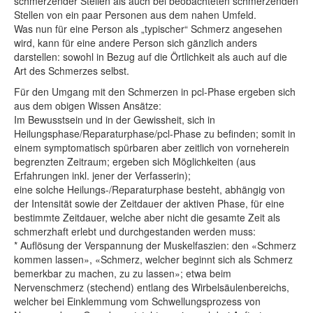
schmerzender Stellen als auch bei beobachteten schmerzenden
Stellen von ein paar Personen aus dem nahen Umfeld.
Was nun für eine Person als „typischer“ Schmerz angesehen
wird, kann für eine andere Person sich gänzlich anders
darstellen: sowohl in Bezug auf die Örtlichkeit als auch auf die
Art des Schmerzes selbst.
Für den Umgang mit den Schmerzen in pcl-Phase ergeben sich
aus dem obigen Wissen Ansätze:
Im Bewusstsein und in der Gewissheit, sich in
Heilungsphase/Reparaturphase/pcl-Phase zu befinden; somit in
einem symptomatisch spürbaren aber zeitlich von vorneherein
begrenzten Zeitraum; ergeben sich Möglichkeiten (aus
Erfahrungen inkl. jener der Verfasserin);
eine solche Heilungs-/Reparaturphase besteht, abhängig von
der Intensität sowie der Zeitdauer der aktiven Phase, für eine
bestimmte Zeitdauer, welche aber nicht die gesamte Zeit als
schmerzhaft erlebt und durchgestanden werden muss:
* Auflösung der Verspannung der Muskelfaszien: den «Schmerz
kommen lassen», «Schmerz, welcher beginnt sich als Schmerz
bemerkbar zu machen, zu zu lassen»; etwa beim
Nervenschmerz (stechend) entlang des Wirbelsäulenbereichs,
welcher bei Einklemmung vom Schwellungsprozess von