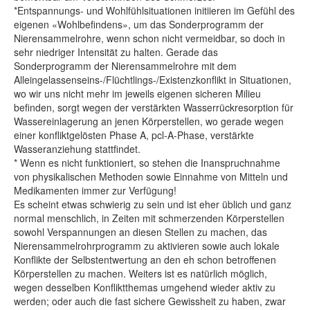
*Entspannungs- und Wohlfühlsituationen initiieren im Gefühl des
eigenen «Wohlbefindens», um das Sonderprogramm der
Nierensammelrohre, wenn schon nicht vermeidbar, so doch in
sehr niedriger Intensität zu halten. Gerade das
Sonderprogramm der Nierensammelrohre mit dem
Alleingelassenseins-/Flüchtlings-/Existenzkonflikt in Situationen,
wo wir uns nicht mehr im jeweils eigenen sicheren Milieu
befinden, sorgt wegen der verstärkten Wasserrückresorption für
Wassereinlagerung an jenen Körperstellen, wo gerade wegen
einer konfliktgelösten Phase A, pcl-A-Phase, verstärkte
Wasseranziehung stattfindet.
* Wenn es nicht funktioniert, so stehen die Inanspruchnahme
von physikalischen Methoden sowie Einnahme von Mitteln und
Medikamenten immer zur Verfügung!
Es scheint etwas schwierig zu sein und ist eher üblich und ganz
normal menschlich, in Zeiten mit schmerzenden Körperstellen
sowohl Verspannungen an diesen Stellen zu machen, das
Nierensammelrohrprogramm zu aktivieren sowie auch lokale
Konflikte der Selbstentwertung an den eh schon betroffenen
Körperstellen zu machen. Weiters ist es natürlich möglich,
wegen desselben Konfliktthemas umgehend wieder aktiv zu
werden; oder auch die fast sichere Gewissheit zu haben, zwar