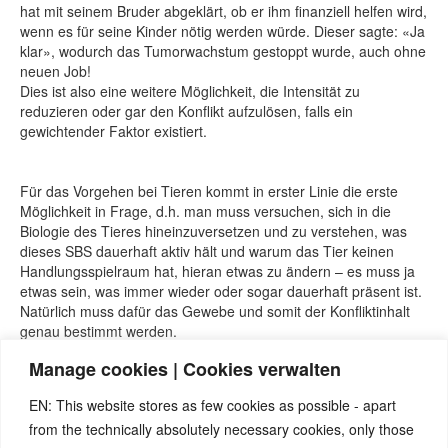
hat mit seinem Bruder abgeklärt, ob er ihm finanziell helfen wird,
wenn es für seine Kinder nötig werden würde. Dieser sagte: «Ja
klar», wodurch das Tumorwachstum gestoppt wurde, auch ohne
neuen Job!
Dies ist also eine weitere Möglichkeit, die Intensität zu
reduzieren oder gar den Konflikt aufzulösen, falls ein
gewichtender Faktor existiert.
Für das Vorgehen bei Tieren kommt in erster Linie die erste
Möglichkeit in Frage, d.h. man muss versuchen, sich in die
Biologie des Tieres hineinzuversetzen und zu verstehen, was
dieses SBS dauerhaft aktiv hält und warum das Tier keinen
Handlungsspielraum hat, hieran etwas zu ändern – es muss ja
etwas sein, was immer wieder oder sogar dauerhaft präsent ist.
Natürlich muss dafür das Gewebe und somit der Konfliktinhalt
genau bestimmt werden.
Anschließend kann man sich eine Strategie überlegen, wie das
Manage cookies | Cookies verwalten
Tier spüren kann, dass das Problem nicht mehr existiert, d.h.
hier fällt «darüber reden» / «erklären» etc. weg, sondern es
EN: This website stores as few cookies as possible - apart
geht darum, dass es die Veränderung wahrnehmen und spüren
from the technically absolutely necessary cookies, only those
kann.