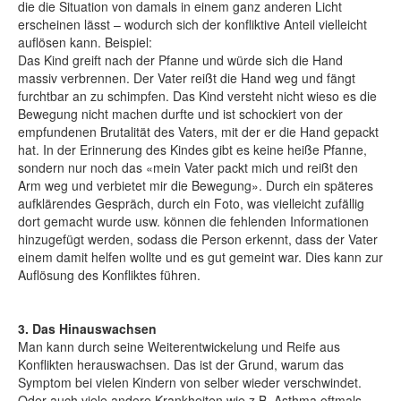
die die Situation von damals in einem ganz anderen Licht
erscheinen lässt – wodurch sich der konfliktive Anteil vielleicht
auflösen kann. Beispiel:
Das Kind greift nach der Pfanne und würde sich die Hand
massiv verbrennen. Der Vater reißt die Hand weg und fängt
furchtbar an zu schimpfen. Das Kind versteht nicht wieso es die
Bewegung nicht machen durfte und ist schockiert von der
empfundenen Brutalität des Vaters, mit der er die Hand gepackt
hat. In der Erinnerung des Kindes gibt es keine heiße Pfanne,
sondern nur noch das «mein Vater packt mich und reißt den
Arm weg und verbietet mir die Bewegung». Durch ein späteres
aufklärendes Gespräch, durch ein Foto, was vielleicht zufällig
dort gemacht wurde usw. können die fehlenden Informationen
hinzugefügt werden, sodass die Person erkennt, dass der Vater
einem damit helfen wollte und es gut gemeint war. Dies kann zur
Auflösung des Konfliktes führen.
3. Das Hinauswachsen
Man kann durch seine Weiterentwickelung und Reife aus
Konflikten herauswachsen. Das ist der Grund, warum das
Symptom bei vielen Kindern von selber wieder verschwindet.
Oder auch viele andere Krankheiten wie z.B. Asthma oftmals