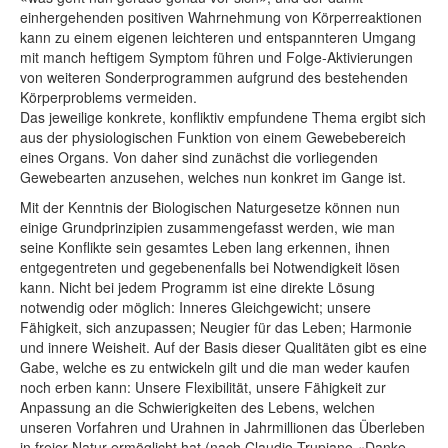
einhergehenden positiven Wahrnehmung von Körperreaktionen
kann zu einem eigenen leichteren und entspannteren Umgang
mit manch heftigem Symptom führen und Folge-Aktivierungen
von weiteren Sonderprogrammen aufgrund des bestehenden
Körperproblems vermeiden.
Das jeweilige konkrete, konfliktiv empfundene Thema ergibt sich
aus der physiologischen Funktion von einem Gewebebereich
eines Organs. Von daher sind zunächst die vorliegenden
Gewebearten anzusehen, welches nun konkret im Gange ist.
Mit der Kenntnis der Biologischen Naturgesetze können nun
einige Grundprinzipien zusammengefasst werden, wie man
seine Konflikte sein gesamtes Leben lang erkennen, ihnen
entgegentreten und gegebenenfalls bei Notwendigkeit lösen
kann. Nicht bei jedem Programm ist eine direkte Lösung
notwendig oder möglich: Inneres Gleichgewicht; unsere
Fähigkeit, sich anzupassen; Neugier für das Leben; Harmonie
und innere Weisheit. Auf der Basis dieser Qualitäten gibt es eine
Gabe, welche es zu entwickeln gilt und die man weder kaufen
noch erben kann: Unsere Flexibilität, unsere Fähigkeit zur
Anpassung an die Schwierigkeiten des Lebens, welchen
unseren Vorfahren und Urahnen in Jahrmillionen das Überleben
in freier Natur ermöglicht hat (nach Claudio Trupiano «Danke