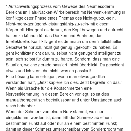
* Aufschwellungsprozess vom Gewebe des Neumesoderm-
Bereichs im Hals-Nacken-Wirbelbereich mit Nerveinklemmung in
konfliktgelöster Phase eines Themas des Nicht-gut-zu-sein,
Nicht-mehr-genügend-leistungsfähig-zu-sein-mit diesem
Körperteil. Hier geht es darum, den Kopf bewegen und aufrecht
halten zu können für das Denken und Behirnen, das
Intellektuelle. Konfliktiv geht es demnach um den intellektuellen
Selbstwerteinbruch, nicht gut genug «gekopft» zu haben. Es
geht konfliktiv nicht darum, selbst nicht genügend intelligent zu
sein; sich selbst für dumm zu halten. Sondern, dass man eine
Situation, welche gerade passiert, nicht überblickt! Da geschieht
etwas und ich verstehe nicht, was da passiert!
Eine Lösung kann erfolgen, wenn man etwas „endlich
verstanden hat“, „Jetzt kapiere ich dies. Jetzt begreife ich das.“
Wenn als Ursache für die Kopfschmerzen eine
Nerveinklemmung in diesem Bereich vorliegt, so ist dies
manualtherapeutisch beeinflussbar und unter Umständen auch
rasch behebbar.
Wenn der Schmerz von einem Nerv stammt, welcher
eingeklemmt worden ist, dann tritt der Schmerz ab einem
bestimmten Punkt auf oder nur an einem bestimmten Punkt;
damit ist dieser Schmerz unterscheidbar vom Sonderprogramm