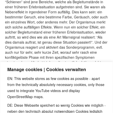
“Schienen” sind jene Bereiche, welche als Begleitumstände in
einer früheren Erlebnissituation aufgetreten sind. Sie waren als
Nebeneffekt in irgendeiner Form auffällig. Dies kann sein: ein
bestimmter Geruch, eine bestimme Farbe, Geräusch, oder auch
ein einzelnes Wort, oder anderes mehr. Der Organismus merkt
sich solche auffälligen Effekte. Wenn nun ein solcher Effekt, ein
solcher Begleitumstand einer früheren Erlebnissituation, wieder
auftritt, so wird dies wie als eine Art Warnsignal realisiert: “Als
dies damals auftrat, ist genau diese Situation passiert!”. Und der
Organismus reagiert und aktiviert das Sonderprogramm, evtl.
auch nur für sehr, sehr kurze Zeit, worauf sehr rasch eine
konfliktgelöste Phase mit ihren spezifischen Symptomen
einsetzen kann. Hierbei ist dann die eigentliche früher erlebte
und empfundene Konfliktgeschichte kein großes Thema mehr.
Manage cookies | Cookies verwalten
(Es ist jeweils zu achten auf das Symptom und deren konkreten
Zuordnung zu einem der Phasenabschnitte!)
EN: This website stores as few cookies as possible - apart
from the technically absolutely necessary cookies, only those
Quellen:
Seminare von Nicolas Barro, nicolasbarro.de
used to integrate YouTube videos and display
Naturnah-Seminar mit Nicolas Barro und Marco Pfister.
OpenStreetMap maps.
Internetseite www.5bn.de.
DE: Diese Webseite speichert so wenig Cookies wie möglich -
Zur Einführung: Simona Cella, Marco Pfister, „Krankheit ist
etwas anderes“, Einführungsbüchlein zu den fünf biologischen
neben den technisch absolut notwendigen Cookies lediglich