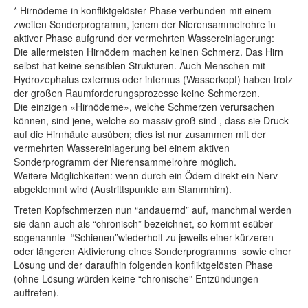
* Hirnödeme in konfliktgelöster Phase verbunden mit einem
zweiten Sonderprogramm, jenem der Nierensammelrohre in
aktiver Phase aufgrund der vermehrten Wassereinlagerung:
Die allermeisten Hirnödem machen keinen Schmerz. Das Hirn
selbst hat keine sensiblen Strukturen. Auch Menschen mit
Hydrozephalus externus oder internus (Wasserkopf) haben trotz
der großen Raumforderungsprozesse keine Schmerzen.
Die einzigen «Hirnödeme», welche Schmerzen verursachen
können, sind jene, welche so massiv groß sind , dass sie Druck
auf die Hirnhäute ausüben; dies ist nur zusammen mit der
vermehrten Wassereinlagerung bei einem aktiven
Sonderprogramm der Nierensammelrohre möglich.
Weitere Möglichkeiten: wenn durch ein Ödem direkt ein Nerv
abgeklemmt wird (Austrittspunkte am Stammhirn).
Treten Kopfschmerzen nun “andauernd” auf, manchmal werden
sie dann auch als “chronisch” bezeichnet, so kommt es
über
sogenannte “Schienen”
wiederholt zu jeweils einer kürzeren
oder längeren Aktivierung eines Sonderprogramms sowie einer
Lösung und der daraufhin folgenden konfliktgelösten Phase
(ohne Lösung würden keine “chronische” Entzündungen
auftreten).