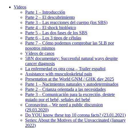
Videos
Parte 1 – Introducción
Parte 2 – El descubrimiento
Parte 3 – Las reacciones del cuerpo (los SBS)
Parte 4 – El shock biológico
Parte 5 – Las dos fases de los SBS
Parte 6 – Los 3 tipos de células
Parte 7 – Cómo podemos comprobar las 5LB por
nosotros mismos
Vídeos de casos
5BN documentary: Successful natural ways despite
cancer diagnosis
La enfermedad es otra cosa – Trailer español
Assistance with musculoskeletal pain
Presentation at the World GNM / GHK day 2025
Parte 1 – Nacimientos naturales y autodeterminados
Parte 2 – Crianza orientada a las necesidades
Parte 3 – Comunicación para la excreción, destete
guiado por el bebé, señales del bebé
Coronavirus – We need a public discussion
(29.03.2020)
Do YOU know these top 10 corona facts? (23.01.2021)
Series: About the Motives of the Unvaccinated (January
2022)