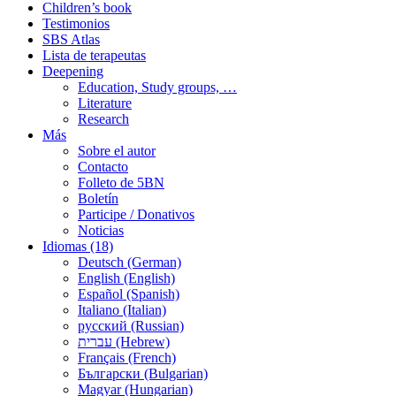
Children’s book
Testimonios
SBS Atlas
Lista de terapeutas
Deepening
Education, Study groups, …
Literature
Research
Más
Sobre el autor
Contacto
Folleto de 5BN
Boletín
Participe / Donativos
Noticias
Idiomas (18)
Deutsch (German)
English (English)
Español (Spanish)
Italiano (Italian)
русский (Russian)
עברית (Hebrew)
Français (French)
Български (Bulgarian)
Magyar (Hungarian)