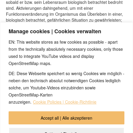
sobald er bzw. sein Lebensraum biologisch betrachtet bedroht
sind. Aktivierungen dahingehend, um mit einer
Funktionsveränderung im Organismus das Überleben in einer,
biologisch betrachtet, gefährlichen Situation zu gewährleisten;
um in freier Natur überleben zu können.
Manage cookies | Cookies verwalten
Für den Begriff „Schlaganfall“ in der Schulmedizin, im
Zusammenhang mit dem Funktionsausfall eines
EN: This website stores as few cookies as possible - apart
Organbereiches, bestehen zwei Möglichkeiten :
from the technically absolutely necessary cookies, only those
– Entweder Beginn irgendeiner konfliktgelösten Phase, PCL-A,
used to integrate YouTube videos and display
mit Schwellung des betreffenden Hirnrelais.
OpenStreetMap maps.
– Oder aber Einblutung in einem oder mehreren Hirnrelais nach
Aufplatzen eines Blutgefäßes.
DE: Diese Webseite speichert so wenig Cookies wie möglich -
Im ersten Fall kann sich unter bestimmten Umständen und nach
neben den technisch absolut notwendigen Cookies lediglich
einem Durchlaufen der konfliktgelösten Phase, PCL, die
solche, um Youtube-Videos einzubinden sowie
Funktion des betreffenden Organbereichs wieder normalisieren.
OpenStreetMap-Karten
anzuzeigen.
Cookie Policies | Cookie-Richtlinie
© 2026 by Ingmar Marquardt
Accept all | Alle akzeptieren
Aviso legal
Política de privacidad
Contacto