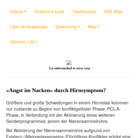
Videos
Children’s book
Testimonios
SBS Atlas
Lista de terapeutas
Deepening
Más
Idiomas (18)
La enfermedad es otra cosa
«Angst im Nacken» durch Hirnsymptom?
Größere und große Schwellungen in einem Hirnrelais kommen
nur zustande zu Beginn von konfliktgelöster Phase, PCL-A-
Phase, in Verbindung mit der Aktivierung eines weiteren
Sonderprogrammes; jenem der Nierensammelrohre.
Bei Aktivierung der Nierensammelrohre aufgrund von
Existenz-/Alleingelassenseins-/Flüchtlings-Konfliktes erfolgt eine