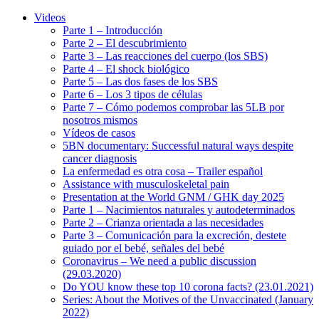
Videos
Parte 1 – Introducción
Parte 2 – El descubrimiento
Parte 3 – Las reacciones del cuerpo (los SBS)
Parte 4 – El shock biológico
Parte 5 – Las dos fases de los SBS
Parte 6 – Los 3 tipos de células
Parte 7 – Cómo podemos comprobar las 5LB por
nosotros mismos
Vídeos de casos
5BN documentary: Successful natural ways despite
cancer diagnosis
La enfermedad es otra cosa – Trailer español
Assistance with musculoskeletal pain
Presentation at the World GNM / GHK day 2025
Parte 1 – Nacimientos naturales y autodeterminados
Parte 2 – Crianza orientada a las necesidades
Parte 3 – Comunicación para la excreción, destete
guiado por el bebé, señales del bebé
Coronavirus – We need a public discussion
(29.03.2020)
Do YOU know these top 10 corona facts? (23.01.2021)
Series: About the Motives of the Unvaccinated (January
2022)