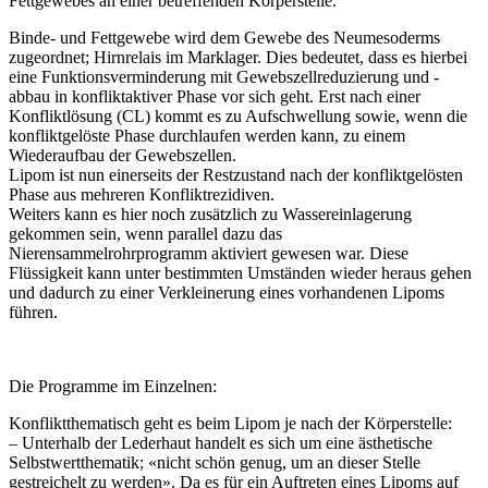
Fettgewebes an einer betreffenden Körperstelle.
Binde- und Fettgewebe wird dem Gewebe des Neumesoderms
zugeordnet; Hirnrelais im Marklager. Dies bedeutet, dass es hierbei
eine Funktionsverminderung mit Gewebszellreduzierung und -
abbau in konfliktaktiver Phase vor sich geht. Erst nach einer
Konfliktlösung (CL) kommt es zu Aufschwellung sowie, wenn die
konfliktgelöste Phase durchlaufen werden kann, zu einem
Wiederaufbau der Gewebszellen.
Lipom ist nun einerseits der Restzustand nach der konfliktgelösten
Phase aus mehreren Konfliktrezidiven.
Weiters kann es hier noch zusätzlich zu Wassereinlagerung
gekommen sein, wenn parallel dazu das
Nierensammelrohrprogramm aktiviert gewesen war. Diese
Flüssigkeit kann unter bestimmten Umständen wieder heraus gehen
und dadurch zu einer Verkleinerung eines vorhandenen Lipoms
führen.
Die Programme im Einzelnen:
Konfliktthematisch geht es beim Lipom je nach der Körperstelle:
– Unterhalb der Lederhaut handelt es sich um eine ästhetische
Selbstwertthematik; «nicht schön genug, um an dieser Stelle
gestreichelt zu werden». Da es für ein Auftreten eines Lipoms auf