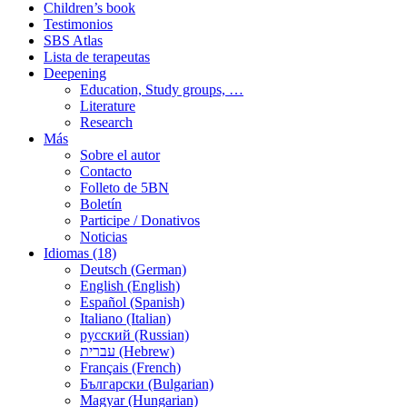
Children’s book
Testimonios
SBS Atlas
Lista de terapeutas
Deepening
Education, Study groups, …
Literature
Research
Más
Sobre el autor
Contacto
Folleto de 5BN
Boletín
Participe / Donativos
Noticias
Idiomas (18)
Deutsch (German)
English (English)
Español (Spanish)
Italiano (Italian)
русский (Russian)
עברית (Hebrew)
Français (French)
Български (Bulgarian)
Magyar (Hungarian)