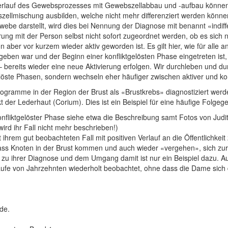
 Verlauf des Gewebsprozesses mit Gewebszellabbau und -aufbau können
zellmischung ausbilden, welche nicht mehr differenziert werden könne
 darstellt, wird dies bei Nennung der Diagnose mit benannt «indiffere
g mit der Person selbst nicht sofort zugeordnet werden, ob es sich nu
 aber vor kurzem wieder aktiv geworden ist. Es gilt hier, wie für al
geben war und der Beginn einer konfliktgelösten Phase eingetreten is
 bereits wieder eine neue Aktivierung erfolgen. Wir durchleben und d
löste Phasen, sondern wechseln eher häufiger zwischen aktiver und kon
gramme in der Region der Brust als «Brustkrebs» diagnostiziert werde
 der Lederhaut (Corium). Dies ist ein Beispiel für eine häufige Folgeg
konfliktgelöster Phase siehe etwa die Beschreibung samt Fotos von Judi
ird ihr Fall nicht mehr beschrieben!)
t ihrem gut beobachteten Fall mit positiven Verlauf an die Öffentlichkei
dass Knoten in der Brust kommen und auch wieder «vergehen», sich z
 zu ihrer Diagnose und dem Umgang damit ist nur ein Beispiel dazu. A
e von Jahrzehnten wiederholt beobachtet, ohne dass die Dame sich d
de.