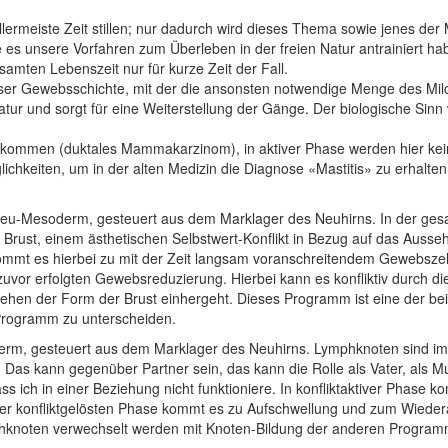
llermeiste Zeit stillen; nur dadurch wird dieses Thema sowie jenes der 
ie es unsere Vorfahren zum Überleben in der freien Natur antrainiert ha
gesamten Lebenszeit nur für kurze Zeit der Fall.
dieser Gewebsschichte, mit der die ansonsten notwendige Menge des Milchf
ur und sorgt für eine Weiterstellung der Gänge. Der biologische Sinn
e kommen (duktales Mammakarzinom), in aktiver Phase werden hier kein
chkeiten, um in der alten Medizin die Diagnose «Mastitis» zu erhalte
u-Mesoderm, gesteuert aus dem Marklager des Neuhirns. In der gesam
Brust, einem ästhetischen Selbstwert-Konflikt in Bezug auf das Aussehe
e kommt es hierbei zu mit der Zeit langsam voranschreitendem Gewebsze
vor erfolgten Gewebsreduzierung. Hierbei kann es konfliktiv durch 
ehen der Form der Brust einhergeht. Dieses Programm ist eine der bei
 Programm zu unterscheiden.
m, gesteuert aus dem Marklager des Neuhirns. Lymphknoten sind imm
”. Das kann gegenüber Partner sein, das kann die Rolle als Vater, als M
s ich in einer Beziehung nicht funktioniere. In konfliktaktiver Phase k
r konfliktgelösten Phase kommt es zu Aufschwellung und zum Wiedera
phknoten verwechselt werden mit Knoten-Bildung der anderen Program