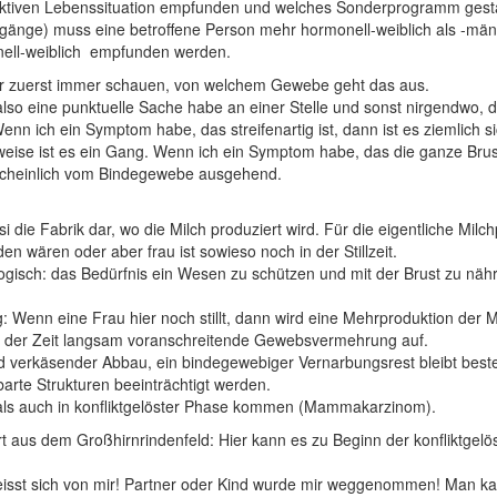
nfliktiven Lebenssituation empfunden und welches Sonderprogramm gesta
änge) muss eine betroffene Person mehr hormonell-weiblich als -männ
nell-weiblich empfunden werden.
r zuerst immer schauen, von welchem Gewebe geht das aus.
also eine punktuelle Sache habe an einer Stelle und sonst nirgendwo,
nn ich ein Symptom habe, das streifenartig ist, dann ist es ziemlich 
weise ist es ein Gang. Wenn ich ein Symptom habe, das die ganze Brust
rscheinlich vom Bindegewebe ausgehend.
asi die Fabrik dar, wo die Milch produziert wird. Für die eigentliche M
ären oder aber frau ist sowieso noch in der Stillzeit.
logisch: das Bedürfnis ein Wesen zu schützen und mit der Brust zu näh
g: Wenn eine Frau hier noch stillt, dann wird eine Mehrproduktion der 
 mit der Zeit langsam voranschreitende Gewebsvermehrung auf.
und verkäsender Abbau, ein bindegewebiger Vernarbungsrest bleibt bes
te Strukturen beeinträchtigt werden.
 als auch in konfliktgelöster Phase kommen (Mammakarzinom).
t aus dem Großhirnrindenfeld: Hier kann es zu Beginn der konfliktge
d reisst sich von mir! Partner oder Kind wurde mir weggenommen! Man k