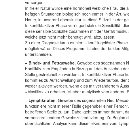
versorgen.
In freier Natur würde eine hormonell weibliche Frau die a
heftigen Situationen biologisch noch immer in der Art, w
Heute, in unserer Lebenskultur ist diese Stillzeit in der 
In konfliktaktiver Phase verringert sich die Sensibilität 
diese sensible Schichte zusammen mit der Gefäßmuskulat
welche jetzt nicht mehr benötigt wird, abzulassen.
Zu einer Diagnose kann es hier in konfliktgelöster Phas
möglich wären.Dieses Programm ist eine der beiden Mögli
unterscheiden.
–
Binde- und Fettgewebe
, Gewebe des sogenannten Ne
Konfliktiv zum Empfinden in Bezug auf das Aussehen der 
Stelle gestreichelt zu werden». In konfliktaktiver Phas
kommt es zu Aufschwellung und zum Wiederaufbau der zu
wieder aktiviert werden, wenn dies mit verändertem Auss
«Mastitis» zu erhalten, ist aber analytisch vom anderen
–
Lymphknoten
: Gewebe des sogenannten Neu-Mesoder
funktioniere nicht in einer Rolle gegenüber einer Person
betroffenen Stelle zu tun. Dabei geht es immer darum, das
voranschreitendem Gewebszellreduzierung. Zu Beginn de
oberflächlicher Analyse kann dieser «Knoten» vom Lym