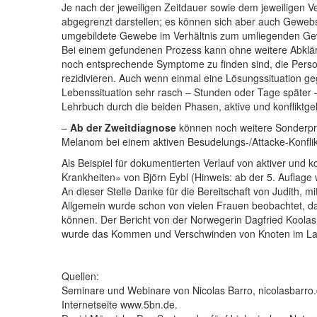
Je nach der jeweiligen Zeitdauer sowie dem jeweiligen
abgegrenzt darstellen; es können sich aber auch Gewebs
umgebildete Gewebe im Verhältnis zum umliegenden Gewebe
Bei einem gefundenen Prozess kann ohne weitere Abklärun
noch entsprechende Symptome zu finden sind, die Person
rezidivieren. Auch wenn einmal eine Lösungssituation ge
Lebenssituation sehr rasch – Stunden oder Tage später –
Lehrbuch durch die beiden Phasen, aktive und konfliktge
–
Ab der Zweitdiagnose
können noch weitere Sonderpro
Melanom bei einem aktiven Besudelungs-/Attacke-Konflikt
Als Beispiel für dokumentierten Verlauf von aktiver und 
Krankheiten» von Björn Eybl (Hinweis: ab der 5. Auflage w
An dieser Stelle Danke für die Bereitschaft von Judith, mi
Allgemein wurde schon von vielen Frauen beobachtet, 
können. Der Bericht von der Norwegerin Dagfried Koolas
wurde das Kommen und Verschwinden von Knoten im Lauf
Quellen:
Seminare und Webinare von Nicolas Barro, nicolasbarro.
Internetseite www.5bn.de.