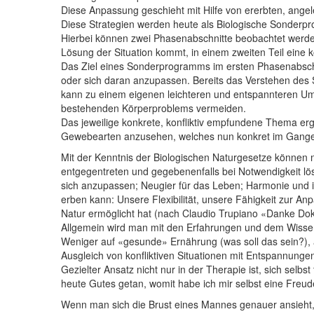
Diese Anpassung geschieht mit Hilfe von ererbten, angel
Diese Strategien werden heute als Biologische Sonderp
Hierbei können zwei Phasenabschnitte beobachtet werden; 
Lösung der Situation kommt, in einem zweiten Teil eine k
Das Ziel eines Sonderprogramms im ersten Phasenabschn
oder sich daran anzupassen. Bereits das Verstehen des
kann zu einem eigenen leichteren und entspannteren 
bestehenden Körperproblems vermeiden.
Das jeweilige konkrete, konfliktiv empfundene Thema er
Gewebearten anzusehen, welches nun konkret im Gange 
Mit der Kenntnis der Biologischen Naturgesetze können
entgegentreten und gegebenenfalls bei Notwendigkeit lös
sich anzupassen; Neugier für das Leben; Harmonie und in
erben kann: Unsere Flexibilität, unsere Fähigkeit zur A
Natur ermöglicht hat (nach Claudio Trupiano «Danke Do
Allgemein wird man mit den Erfahrungen und dem Wissen z
Weniger auf «gesunde» Ernährung (was soll das sein?),
Ausgleich von konfliktiven Situationen mit Entspann
Gezielter Ansatz nicht nur in der Therapie ist, sich sel
heute Gutes getan, womit habe ich mir selbst eine Freud
Wenn man sich die Brust eines Mannes genauer ansieht, s