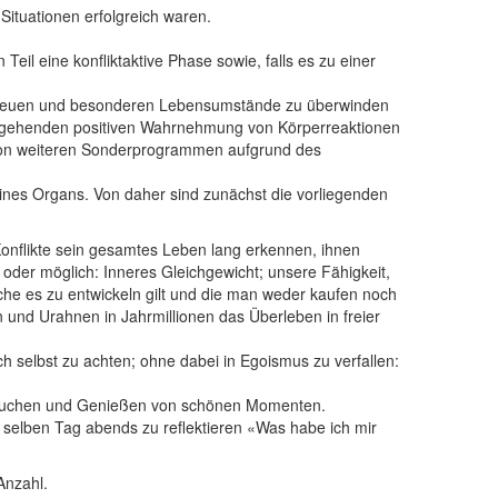
Situationen erfolgreich waren.
il eine konfliktaktive Phase sowie, falls es zu einer
ie neuen und besonderen Lebensumstände zu überwinden
ergehenden positiven Wahrnehmung von Körperreaktionen
von weiteren Sonderprogrammen aufgrund des
ines Organs. Von daher sind zunächst die vorliegenden
onflikte sein gesamtes Leben lang erkennen, ihnen
oder möglich: Inneres Gleichgewicht; unsere Fähigkeit,
che es zu entwickeln gilt und die man weder kaufen noch
 und Urahnen in Jahrmillionen das Überleben in freier
 selbst zu achten; ohne dabei in Egoismus zu verfallen:
s Suchen und Genießen von schönen Momenten.
am selben Tag abends zu reflektieren «Was habe ich mir
Anzahl.