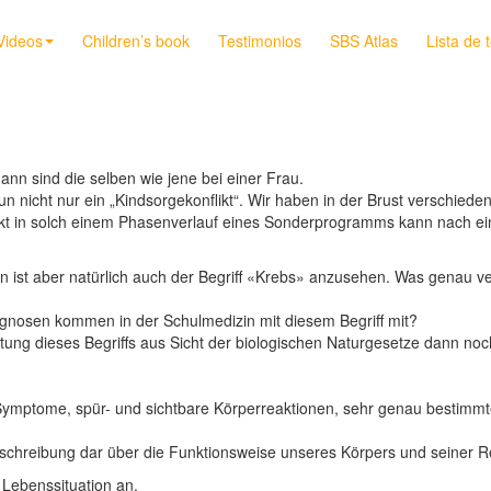
Videos
Children’s book
Testimonios
SBS Atlas
Lista de 
n sind die selben wie jene bei einer Frau.
n nicht nur ein „Kindsorgekonflikt“. Wir haben in der Brust verschied
 in solch einem Phasenverlauf eines Sonderprogramms kann nach ein
n ist aber natürlich auch der Begriff «Krebs» anzusehen. Was genau v
gnosen kommen in der Schulmedizin mit diesem Begriff mit?
tung dieses Begriffs aus Sicht der biologischen Naturgesetze dann noc
Symptome, spür- und sichtbare Körperreaktionen, sehr genau bestimm
Beschreibung dar über die Funktionsweise unseres Körpers und seiner R
Lebenssituation an.