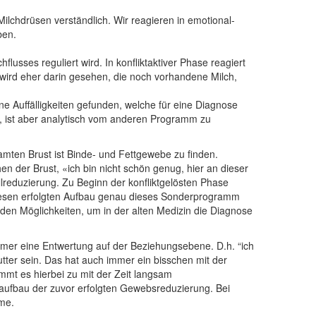
Milchdrüsen verständlich. Wir reagieren in emotional-
ben.
lusses reguliert wird. In konfliktaktiver Phase reagiert
 wird eher darin gesehen, die noch vorhandene Milch,
e Auffälligkeiten gefunden, welche für eine Diagnose
n, ist aber analytisch vom anderen Programm zu
ten Brust ist Binde- und Fettgewebe zu finden.
n der Brust, «ich bin nicht schön genug, hier an dieser
llreduzierung. Zu Beginn der konfliktgelösten Phase
diesen erfolgten Aufbau genau dieses Sonderprogramm
den Möglichkeiten, um in der alten Medizin die Diagnose
er eine Entwertung auf der Beziehungsebene. D.h. “ich
utter sein. Das hat auch immer ein bisschen mit der
ommt es hierbei zu mit der Zeit langsam
ufbau der zuvor erfolgten Gewebsreduzierung. Bei
me.