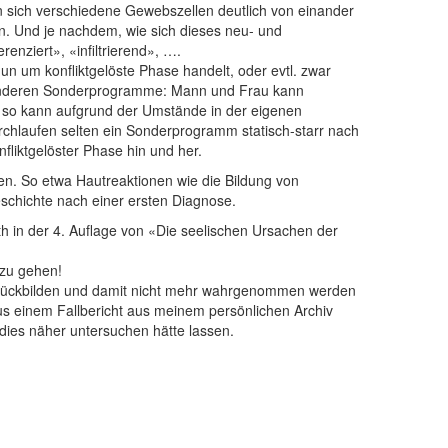
 sich verschiedene Gewebszellen deutlich von einander
n. Und je nachdem, wie sich dieses neu- und
nziert», «infiltrierend», ….
n um konfliktgelöste Phase handelt, oder evtl. zwar
le anderen Sonderprogramme: Mann und Frau kann
t, so kann aufgrund der Umstände in der eigenen
urchlaufen selten ein Sonderprogramm statisch-starr nach
fliktgelöster Phase hin und her.
n. So etwa Hautreaktionen wie die Bildung von
eschichte nach einer ersten Diagnose.
th in der 4. Auflage von «Die seelischen Ursachen der
t zu gehen!
urückbilden und damit nicht mehr wahrgenommen werden
us einem Fallbericht aus meinem persönlichen Archiv
ies näher untersuchen hätte lassen.