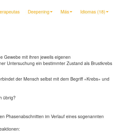
terapeutas
Deepening
Más
Idiomas (18)
ene Gewebe mit ihren jeweils eigenen
er Untersuchung ein bestimmter Zustand als Brustkrebs
erbindet der Mensch selbst mit dem Begriff «Krebs» und
h übrig?
ten Phasenabschnitten im Verlauf eines sogenannten
eaktionen: