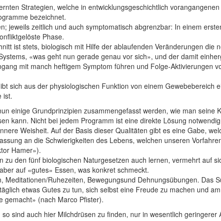
ernten Strategien, welche in entwicklungsgeschichtlich vorangangenen 
rogramme bezeichnet.
jeweils zeitlich und auch symptomatisch abgrenzbar: In einem ersten Te
onfliktgelöste Phase.
itt ist stets, biologisch mit Hilfe der ablaufenden Veränderungen d
 Systems, «was geht nun gerade genau vor sich», und der damit einh
Umgang mit manch heftigem Symptom führen und Folge-Aktivierungen 
gibt sich aus der physiologischen Funktion von einem Gewebebereich e
ist.
 nun einige Grundprinzipien zusammengefasst werden, wie man seine K
en kann. Nicht bei jedem Programm ist eine direkte Lösung notwendig 
nere Weisheit. Auf der Basis dieser Qualitäten gibt es eine Gabe, wel
npassung an die Schwierigkeiten des Lebens, welchen unseren Vorfahren
ktor Hamer»).
u den fünf biologischen Naturgesetzen auch lernen, vermehrt auf sich
 aber auf «gutes» Essen, was konkret schmeckt.
ungen, Meditationen/Ruhezeiten, Bewegungsund Dehnungsübungen. Da
bst täglich etwas Gutes zu tun, sich selbst eine Freude zu machen und 
e gemacht» (nach Marco Pfister).
o sind auch hier Milchdrüsen zu finden, nur in wesentlich geringerer 