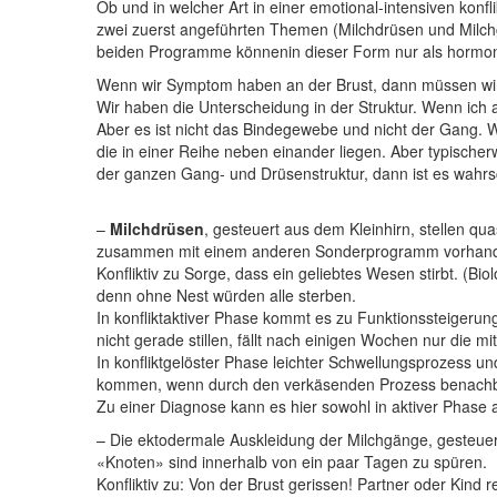
Ob und in welcher Art in einer emotional-intensiven ko
zwei zuerst angeführten Themen (Milchdrüsen und Milchg
beiden Programme können
in dieser Form
nur als hormo
Wenn wir Symptom haben an der Brust, dann müssen wi
Wir haben die Unterscheidung in der Struktur. Wenn ich 
Aber es ist nicht das Bindegewebe und nicht der Gang. We
die in einer Reihe neben einander liegen. Aber typischer
der ganzen Gang- und Drüsenstruktur, dann ist es wah
–
Milchdrüsen
, gesteuert aus dem Kleinhirn, stellen qu
zusammen mit einem anderen Sonderprogramm vorhanden w
Konfliktiv zu
Sorge, dass ein geliebtes Wesen stirbt. (Bio
denn ohne Nest würden alle sterben.
In konfliktaktiver Phase kommt es zu Funktionssteigerun
nicht gerade stillen, fällt nach einigen Wochen nur die
In konfliktgelöster Phase leichter Schwellungsprozess 
kommen, wenn durch den verkäsenden Prozess benachbar
Zu einer Diagnose kann es hier sowohl in aktiver Phase
– Die ektodermale Auskleidung der Milchgänge, gesteuer
«Knoten» sind innerhalb von ein paar Tagen zu spüren.
Konfliktiv zu: Von der Brust gerissen! Partner oder Kin