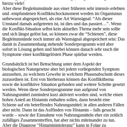
hierzu viele!
Aber diese Begleitumstände aus einer früheren sehr intensiv-erlebten
und -empfundenen Konfliktschockmoment werden im Organismus
unbewusst abgespeichert, als eine Art Warnsignal: “Als dieser
Umstand damals aufgetreten ist, ist dies und das passiert…”. Wenn
die Konflikt-Situation selbst kein aktuelles Thema mehr sein sollte
und sich längst gelöst hat, so können zwar die “Schienen”, diese
Begleitumstände noch immer als Warnsignal abgespeichert sein: Das
damit in Zusammenhang stehende Sonderprogramm wird aber
sofort in Lösung gehen und hierbei können danach sehr rasch die
Symptome einer konfliktgelösten Phase spürbar werden.
Grundsätzlich ist bei Betrachtung unter dem Aspekt der
biologischen Naturgesetze aber bei jedem vorliegenden Symptom
anzusehen, zu welchem Gewebe in welchem Phasenabschnitt dieses
zuzuordnen ist. Erst von hierheraus können das Konfliktthema
sowie die konfliktive Situation gefunden und weitere Schritte gesetzt
werden. Wenn diese Sonderprogramme nun aufgrund von
Nahrungsmittel zumindest kurz aktiviert worden sind, welche einen
hohen Anteil an Histamin enthalten sollen, dann besteht eine
Schiene auf ein betreffendes Nahrungsmittel; in allen anderen Fällen
aber nicht. Dann ist das Auffinden von Histamin – falls gesucht
wurde – sowie der Einnahme von Nahrungsmitteln eher ein zeitlich
zufälliges Zusammentreffen, hat aber nichts miteinander zu tun.
Aber die Diagnose “Histaminintoleranz” kann in Folge zu