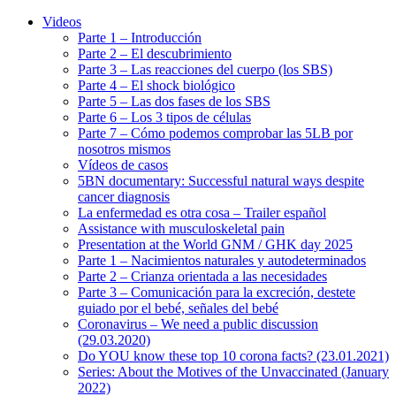
Videos
Parte 1 – Introducción
Parte 2 – El descubrimiento
Parte 3 – Las reacciones del cuerpo (los SBS)
Parte 4 – El shock biológico
Parte 5 – Las dos fases de los SBS
Parte 6 – Los 3 tipos de células
Parte 7 – Cómo podemos comprobar las 5LB por
nosotros mismos
Vídeos de casos
5BN documentary: Successful natural ways despite
cancer diagnosis
La enfermedad es otra cosa – Trailer español
Assistance with musculoskeletal pain
Presentation at the World GNM / GHK day 2025
Parte 1 – Nacimientos naturales y autodeterminados
Parte 2 – Crianza orientada a las necesidades
Parte 3 – Comunicación para la excreción, destete
guiado por el bebé, señales del bebé
Coronavirus – We need a public discussion
(29.03.2020)
Do YOU know these top 10 corona facts? (23.01.2021)
Series: About the Motives of the Unvaccinated (January
2022)