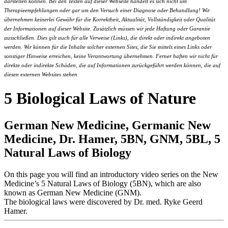
darstellen können. Bei den Texten auf dieser Webseite handelt es sich nicht um
Therapieempfehlungen oder gar um den Versuch einer Diagnose oder Behandlung! Wir
übernehmen keinerlei Gewähr für die Korrektheit, Aktualität, Vollständigkeit oder Qualität
der Informationen auf dieser Website. Zusätzlich müssen wir jede Haftung oder Garantie
ausschließen. Dies gilt auch für alle Verweise (Links), die direkt oder indirekt angeboten
werden. Wir können für die Inhalte solcher externen Sites, die Sie mittels eines Links oder
sonstiger Hinweise erreichen, keine Verantwortung übernehmen. Ferner haften wir nicht für
direkte oder indirekte Schäden, die auf Informationen zurückgeführt werden können, die auf
diesen externen Websites stehen
5 Biological Laws of Nature
German New Medicine, Germanic New
Medicine, Dr. Hamer, 5BN, GNM, 5BL, 5
Natural Laws of Biology
On this page you will find an introductory video series on the New
Medicine’s 5 Natural Laws of Biology (5BN), which are also
known as German New Medicine (GNM).
The biological laws were discovered by Dr. med. Ryke Geerd
Hamer.