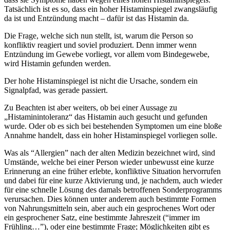
Tatsächlich ist es so, dass ein hoher Histaminspiegel zwangsläufig
da ist und Entzündung macht – dafür ist das Histamin da.
Die Frage, welche sich nun stellt, ist, warum die Person so
konfliktiv reagiert und soviel produziert. Denn immer wenn
Entzündung im Gewebe vorliegt, vor allem vom Bindegewebe,
wird Histamin gefunden werden.
Der hohe Histaminspiegel ist nicht die Ursache, sondern ein
Signalpfad, was gerade passiert.
Zu Beachten ist aber weiters, ob bei einer Aussage zu
„Histaminintoleranz“ das Histamin auch gesucht und gefunden
wurde. Oder ob es sich bei bestehenden Symptomen um eine bloße
Annahme handelt, dass ein hoher Histaminspiegel vorliegen solle.
Was als “Allergien” nach der alten Medizin bezeichnet wird, sind
Umstände, welche bei einer Person wieder unbewusst eine kurze
Erinnerung an eine früher erlebte, konfliktive Situation hervorrufen
und dabei für eine kurze Aktivierung und, je nachdem, auch wieder
für eine schnelle Lösung des damals betroffenen Sonderprogramms
verursachen. Dies können unter anderem auch bestimmte Formen
von Nahrungsmitteln sein, aber auch ein gesprochenes Wort oder
ein gesprochener Satz, eine bestimmte Jahreszeit (“immer im
Frühling…”), oder eine bestimmte Frage; Möglichkeiten gibt es