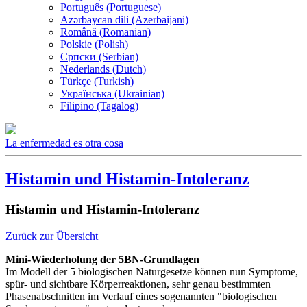
Português (Portuguese)
Azərbaycan dili (Azerbaijani)
Română (Romanian)
Polskie (Polish)
Српски (Serbian)
Nederlands (Dutch)
Türkçe (Turkish)
Українська (Ukrainian)
Filipino (Tagalog)
La enfermedad es otra cosa
Histamin und Histamin-Intoleranz
Histamin und Histamin-Intoleranz
Zurück zur Übersicht
Mini-Wiederholung der 5BN-Grundlagen
Im Modell der 5 biologischen Naturgesetze können nun Symptome,
spür- und sichtbare Körperreaktionen, sehr genau bestimmten
Phasenabschnitten im Verlauf eines sogenannten "biologischen