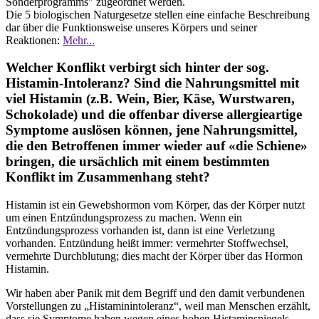
Sonderprogramms" zugeordnet werden.
Die 5 biologischen Naturgesetze stellen eine einfache Beschreibung
dar über die Funktionsweise unseres Körpers und seiner
Reaktionen:
Mehr...
Welcher Konflikt verbirgt sich hinter der sog.
Histamin-Intoleranz? Sind die Nahrungsmittel mit
viel Histamin (z.B. Wein, Bier, Käse, Wurstwaren,
Schokolade) und die offenbar diverse allergieartige
Symptome auslösen können, jene Nahrungsmittel,
die den Betroffenen immer wieder auf «die Schiene»
bringen, die ursächlich mit einem bestimmten
Konflikt im Zusammenhang steht?
Histamin ist ein Gewebshormon vom Körper, das der Körper nutzt
um einen Entzündungsprozess zu machen. Wenn ein
Entzündungsprozess vorhanden ist, dann ist eine Verletzung
vorhanden. Entzündung heißt immer: vermehrter Stoffwechsel,
vermehrte Durchblutung; dies macht der Körper über das Hormon
Histamin.
Wir haben aber Panik mit dem Begriff und den damit verbundenen
Vorstellungen zu „Histaminintoleranz“, weil man Menschen erzählt,
dass sie Symptome haben wegen eines hohen Histaminspiegels.