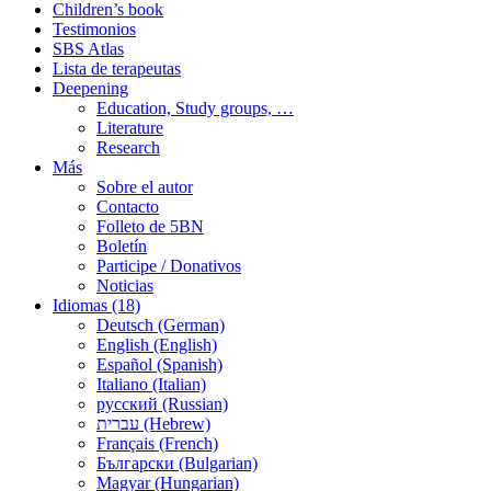
Children’s book
Testimonios
SBS Atlas
Lista de terapeutas
Deepening
Education, Study groups, …
Literature
Research
Más
Sobre el autor
Contacto
Folleto de 5BN
Boletín
Participe / Donativos
Noticias
Idiomas (18)
Deutsch (German)
English (English)
Español (Spanish)
Italiano (Italian)
русский (Russian)
עברית (Hebrew)
Français (French)
Български (Bulgarian)
Magyar (Hungarian)