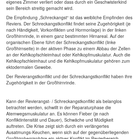
eigenes Zimmer verliert oder dass durch ein Geschwisterkind
sein Bereich streitig gemacht wird.
Die Empfindung „Schreckangst“ ist das weibliche Empfinden des
Reviers. Der Schreckangstkonflikt findet seine Zugehörigkeit (je
nach Händigkeit, Vorkonflikten und Hormonlage) in der linken
Großhirnrinde, in einem ganz bestimmten Hirnareal. Auf der
organischen Ebene führt der Schreckangstkonflikt (linke
Großhirnseite) in der aktiven Phase zu einem Abbau der Zellen
an der Kehlkopfschleimhaut oder Kehlkopfmuskulatur. Auch die
Kehlkopfschleimhaut und die Kehlkopfmuskulatur gehören zum
ektodermalen Gewebe.
Der Revierangstkonflikt und der Schreckangstkonflikt haben ihre
Zugehörigkeit in der Großhirnrinde.
Kann der Revierangst- / Schreckangstkonflikt als belanglos
betrachtet werden, schwillt in der Reparaturphase die
Atemwegsmuskulatur an. Es können Fieber (je nach
Konfliktintensität und Dauer), Schwäche und Müdigkeit
auftreten. Die Krise zeigt sich durch ein verlängertes
Ausatmungs-Keuchen, wenn sich auf der gegenüberliegenden
Großhirnhemisphäre ein aktiver Konflikt im Revierbereich