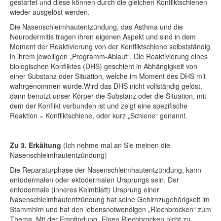
gestartet und diese können durch die gleichen Konfliktschienen
wieder ausgelöst werden.
Die Nasenschleimhautentzündung, das Asthma und die
Neurodermitis tragen ihren eigenen Aspekt und sind in dem
Moment der Reaktivierung von der Konfliktschiene selbstständig
in ihrem jeweiligen „Programm-Ablauf“. Die Reaktivierung eines
biologischen Konfliktes (DHS) geschieht in Abhängigkeit von
einer Substanz oder Situation, welche im Moment des DHS mit
wahrgenommen wurde.Wird das DHS nicht vollständig gelöst,
dann benutzt unser Körper die Substanz oder die Situation, mit
dem der Konflikt verbunden ist und zeigt eine spezifische
Reaktion = Konfliktschiene, oder kurz „Schiene“ genannt.
Zu 3. Erkältung
(Ich nehme mal an Sie meinen die
Nasenschleimhautentzündung)
Die Reparaturphase der Nasenschleimhautentzündung, kann
entodermalen oder ektodermalen Ursprungs sein. Der
entodermale (inneres Keimblatt) Ursprung einer
Nasenschleimhautentzündung hat seine Gehirnzugehörigkeit im
Stammhirn und hat den lebensnotwendigen „Riechbrocken“ zum
Thema. Mit der Empfindung „Einen Riechbrocken nicht zu