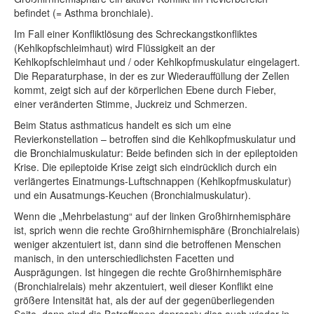
befindet (= Asthma bronchiale).
Im Fall einer Konfliktlösung des Schreckangstkonfliktes
(Kehlkopfschleimhaut) wird Flüssigkeit an der
Kehlkopfschleimhaut und / oder Kehlkopfmuskulatur eingelagert.
Die Reparaturphase, in der es zur Wiederauffüllung der Zellen
kommt, zeigt sich auf der körperlichen Ebene durch Fieber,
einer veränderten Stimme, Juckreiz und Schmerzen.
Beim Status asthmaticus handelt es sich um eine
Revierkonstellation – betroffen sind die Kehlkopfmuskulatur und
die Bronchialmuskulatur: Beide befinden sich in der epileptoiden
Krise. Die epileptoide Krise zeigt sich eindrücklich durch ein
verlängertes Einatmungs-Luftschnappen (Kehlkopfmuskulatur)
und ein Ausatmungs-Keuchen (Bronchialmuskulatur).
Wenn die „Mehrbelastung“ auf der linken Großhirnhemisphäre
ist, sprich wenn die rechte Großhirnhemisphäre (Bronchialrelais)
weniger akzentuiert ist, dann sind die betroffenen Menschen
manisch, in den unterschiedlichsten Facetten und
Ausprägungen. Ist hingegen die rechte Großhirnhemisphäre
(Bronchialrelais) mehr akzentuiert, weil dieser Konflikt eine
größere Intensität hat, als der auf der gegenüberliegenden