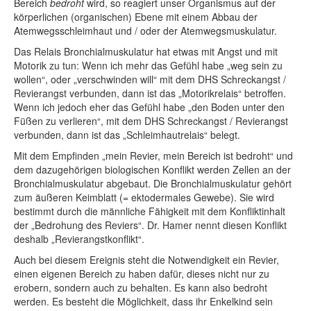
Bereich
bedroht
wird, so reagiert unser Organismus auf der
körperlichen (organischen) Ebene mit einem Abbau der
Atemwegsschleimhaut und / oder der Atemwegsmuskulatur.
Das Relais Bronchialmuskulatur hat etwas mit Angst und mit
Motorik zu tun: Wenn ich mehr das Gefühl habe „weg sein zu
wollen“, oder „verschwinden will“ mit dem DHS Schreckangst /
Revierangst verbunden, dann ist das „Motorikrelais“ betroffen.
Wenn ich jedoch eher das Gefühl habe „den Boden unter den
Füßen zu verlieren“, mit dem DHS Schreckangst / Revierangst
verbunden, dann ist das „Schleimhautrelais“ belegt.
Mit dem Empfinden „mein Revier, mein Bereich ist bedroht“ und
dem dazugehörigen biologischen Konflikt werden Zellen an der
Bronchialmuskulatur abgebaut. Die Bronchialmuskulatur gehört
zum äußeren Keimblatt (= ektodermales Gewebe). Sie wird
bestimmt durch die männliche Fähigkeit mit dem Konfliktinhalt
der „Bedrohung des Reviers“. Dr. Hamer nennt diesen Konflikt
deshalb „Revierangstkonflikt“.
Auch bei diesem Ereignis steht die Notwendigkeit ein Revier,
einen eigenen Bereich zu haben dafür, dieses nicht nur zu
erobern, sondern auch zu behalten. Es kann also bedroht
werden. Es besteht die Möglichkeit, dass ihr Enkelkind sein