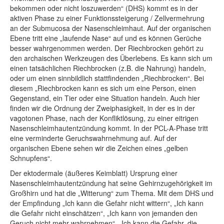
bekommen oder nicht loszuwerden“ (DHS) kommt es in der
aktiven Phase zu einer Funktionssteigerung / Zellvermehrung
an der Submucosa der Nasenschleimhaut. Auf der organischen
Ebene tritt eine „laufende Nase“ auf und es können Gerüche
besser wahrgenommen werden. Der Riechbrocken gehört zu
den archaischen Werkzeugen des Überlebens. Es kann sich um
einen tatsächlichen Riechbrocken (z.B. die Nahrung) handeln,
oder um einen sinnbildlich stattfindenden „Riechbrocken“. Bei
diesem „Riechbrocken kann es sich um eine Person, einen
Gegenstand, ein Tier oder eine Situation handeln. Auch hier
finden wir die Ordnung der Zweiphasigkeit, in der es in der
vagotonen Phase, nach der Konfliktlösung, zu einer eitrigen
Nasenschleimhautentzündung kommt. In der PCL-A-Phase tritt
eine verminderte Geruchswahrnehmung auf. Auf der
organischen Ebene sehen wir die Zeichen eines „gelben
Schnupfens“.
Der ektodermale (äußeres Keimblatt) Ursprung einer
Nasenschleimhautentzündung hat seine Gehirnzugehörigkeit im
Großhirn und hat die „Witterung“ zum Thema. Mit dem DHS und
der Empfindung „Ich kann die Gefahr nicht wittern“, „Ich kann
die Gefahr nicht einschätzen“, „Ich kann von jemanden den
Geruch nicht mehr wahrnehmen“, „Ich kann die Gefahr, die