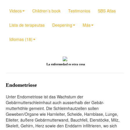
Videos
Children’s book
Testimonios
SBS Atlas
Lista de terapeutas
Deepening
Más
Idiomas (18)
La enfermedad es otra cosa
Endometriose
Unter Endometriose ist das Wachstum der
Gebärmutterschleimhaut auch ausserhalb der Gebär-
mutterhöhle gemeint. Die Schleimhautzellen sollen
Geweben/Organe wie Harnleiter, Scheide, Harnblase, Lunge,
Eileiter, äußere Gebärmutterwand, Bauchfell, Eierstöcke, Milz,
Skelett, Gehirn, Herz sowie den Enddarm infiltrieren, wo sich