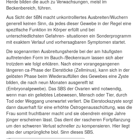
Herde bilden die auch zu Verwachsungen, meist im
Beckenbereich, führen.
Aus Sicht der 5BN macht unkontrolliertes Ausbreiten/Wuchern
generell keinen Sinn, da jedes dieser Gewebe in der Regel eine
spezifische Funktion im Körper erfüllt und bei
unterschiedlichsten Gefahren- situationen ein Sonderprogramm
mit exaktem Verlauf und vorhersagbaren Symptomen startet.
Die sogenannten Ausbreitungsherde bei der am häufigsten
auftretenden Form im Bauch-/Beckenraum lassen sich aber
trotzdem wie folgt erklären. Nach einer vorangegangenen
längeren ca-Phase der Eierstöcke (Zellminus), kann sich in der
gelösten Phase beim Wiederauffüllen des Gewebes eine Zyste
bilden, die nach neun Monaten ausgereift ist
(Embryonalgewebe). Das SBS der Ovarien wird notwendig,
wenn man ein geliebtes Lebewesen, Mensch oder Tier, durch
Tod oder Weggang unerwartet verliert. Die Eierstockszyste sorgt
dann dauerhaft für eine erhöhte Östrogenausschüttung, was die
Frau somit fruchtbarer macht und sie obendrein einige Jahre
jünger erscheinen lässt. Das dient der rascheren Fortpflanzung
um den schweren Verlust schneller zu kompensieren. Hier liegt
also der ursprüngliche biol. Sinn dieses SBS.