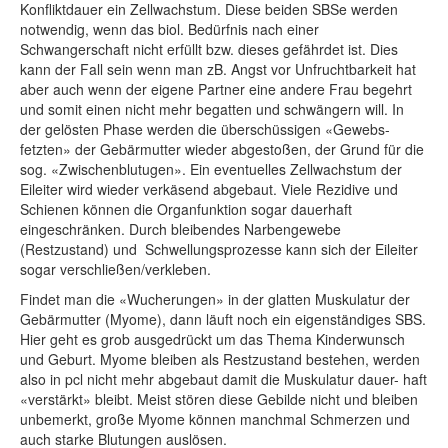
Konfliktdauer ein Zellwachstum. Diese beiden SBSe werden
notwendig, wenn das biol. Bedürfnis nach einer
Schwangerschaft nicht erfüllt bzw. dieses gefährdet ist. Dies
kann der Fall sein wenn man zB. Angst vor Unfruchtbarkeit hat
aber auch wenn der eigene Partner eine andere Frau begehrt
und somit einen nicht mehr begatten und schwängern will. In
der gelösten Phase werden die überschüssigen «Gewebs-
fetzten» der Gebärmutter wieder abgestoßen, der Grund für die
sog. «Zwischenblutugen». Ein eventuelles Zellwachstum der
Eileiter wird wieder verkäsend abgebaut. Viele Rezidive und
Schienen können die Organfunktion sogar dauerhaft
eingeschränken. Durch bleibendes Narbengewebe
(Restzustand) und Schwellungsprozesse kann sich der Eileiter
sogar verschließen/verkleben.
Findet man die «Wucherungen» in der glatten Muskulatur der
Gebärmutter (Myome), dann läuft noch ein eigenständiges SBS.
Hier geht es grob ausgedrückt um das Thema Kinderwunsch
und Geburt. Myome bleiben als Restzustand bestehen, werden
also in pcl nicht mehr abgebaut damit die Muskulatur dauer- haft
«verstärkt» bleibt. Meist stören diese Gebilde nicht und bleiben
unbemerkt, große Myome können manchmal Schmerzen und
auch starke Blutungen auslösen.