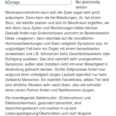
Bei gleichzeitig
aktiven
Nierensammelrohren kann sich die Zyste sogar sehr groß
aufpumpen. Dann kann sie bei Belastungen, zb. bei einem
Sturz, viel leichter platzen und sich im Bauchraum ergießen, wo
sich dann neue Zysten und Wucherungen bilden können.
Deshalb findet man Endometriosen vermehrt im Beckenbereich.
Diese «reagieren» dann ebenfalls auf die monatlichen
Hormonschwankungen und lösen zeitgleich Symptome aus. Im
ungünstigen Fall kann ein Organ mit einem benachbarten
verwachsen und z.B. Schmerzen beim Geschlechtsverkehr oder
Stuhlgang auslösen. Das sind natürlich sehr unangenehme
Symptome, sollten aber trotzdem nicht mit einer Bösartigkeit in
Verbindung gebracht werden. Große Zellprozesse findet man
aufgrund einer unbiolgisch langen Laufzeit eigentlich nur beim
zivilisierte Menschen. Ein instinktiv handelndes, wildes Tier wird
eine ähnliche Situation sehr rasch lösen, also viel schneller
einen neuen Partner finden und Nachkommen zeugen.
Die innenliegende Gebärmutter- (Endometrium) und
Eileiterschleimhaut, gesondert betrachtet, sind
stammhirngesteuert und machen in ca eine
Leistungssteigerung/Überfunktion und nach längerer