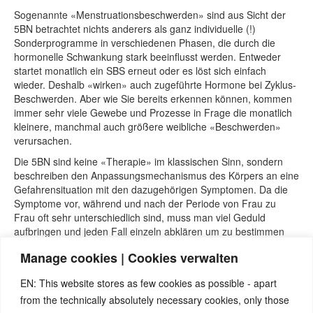
Sogenannte «Menstruationsbeschwerden» sind aus Sicht der
5BN betrachtet nichts anderers als ganz individuelle (!)
Sonderprogramme in verschiedenen Phasen, die durch die
hormonelle Schwankung stark beeinflusst werden. Entweder
startet monatlich ein SBS erneut oder es löst sich einfach
wieder. Deshalb «wirken» auch zugeführte Hormone bei Zyklus-
Beschwerden. Aber wie Sie bereits erkennen können, kommen
immer sehr viele Gewebe und Prozesse in Frage die monatlich
kleinere, manchmal auch größere weibliche «Beschwerden»
verursachen.
Die 5BN sind keine «Therapie» im klassischen Sinn, sondern
beschreiben den Anpassungsmechanismus des Körpers an eine
Gefahrensituation mit den dazugehörigen Symptomen. Da die
Symptome vor, während und nach der Periode von Frau zu
Frau oft sehr unterschiedlich sind, muss man viel Geduld
aufbringen und jeden Fall einzeln abklären um zu bestimmen
welche Zellprozess im Körper ablaufen. Im besten Fall kann
Manage cookies | Cookies verwalten
erreicht werden, dass das SBS nicht mehr oder weniger oft
startet. Eine medikamentöse/ hormonelle schulmed. Therapie
EN: This website stores as few cookies as possible - apart
oder Operation werden generell nicht abgelehnt, finden aber
from the technically absolutely necessary cookies, only those
nach einer guten 5BN-Analyse eine viel sinnvollere Anwendung.