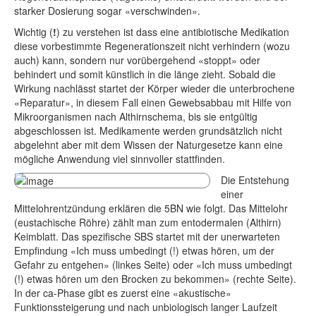
starker Dosierung sogar «verschwinden».
Wichtig (
!
) zu verstehen ist dass eine antibiotische Medikation
diese vorbestimmte Regenerationszeit nicht verhindern (wozu
auch) kann, sondern nur vorübergehend «stoppt» oder
behindert und somit künstlich in die länge zieht. Sobald die
Wirkung nachlässt startet der Körper wieder die unterbrochene
«Reparatur», in diesem Fall einen Gewebsabbau mit Hilfe von
Mikroorganismen nach Althirnschema, bis sie entgültig
abgeschlossen ist. Medikamente werden grundsätzlich nicht
abgelehnt aber mit dem Wissen der Naturgesetze kann eine
mögliche Anwendung viel sinnvoller stattfinden.
Die Entstehung
einer
Mittelohrentzündung erklären die 5BN wie folgt. Das Mittelohr
(eustachische Röhre) zählt man zum entodermalen (Althirn)
Keimblatt. Das spezifische SBS startet mit der unerwarteten
Empfindung «Ich muss umbedingt (!) etwas hören, um der
Gefahr zu entgehen» (linkes Seite) oder «Ich muss umbedingt
(!) etwas hören um den Brocken zu bekommen» (rechte Seite).
In der ca-Phase gibt es zuerst eine «akustische»
Funktionssteigerung und nach unbiologisch langer Laufzeit