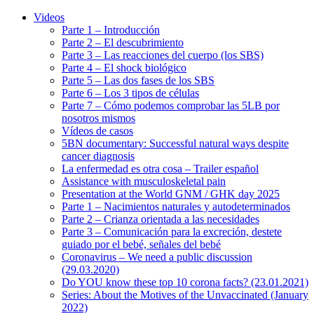
Videos
Parte 1 – Introducción
Parte 2 – El descubrimiento
Parte 3 – Las reacciones del cuerpo (los SBS)
Parte 4 – El shock biológico
Parte 5 – Las dos fases de los SBS
Parte 6 – Los 3 tipos de células
Parte 7 – Cómo podemos comprobar las 5LB por
nosotros mismos
Vídeos de casos
5BN documentary: Successful natural ways despite
cancer diagnosis
La enfermedad es otra cosa – Trailer español
Assistance with musculoskeletal pain
Presentation at the World GNM / GHK day 2025
Parte 1 – Nacimientos naturales y autodeterminados
Parte 2 – Crianza orientada a las necesidades
Parte 3 – Comunicación para la excreción, destete
guiado por el bebé, señales del bebé
Coronavirus – We need a public discussion
(29.03.2020)
Do YOU know these top 10 corona facts? (23.01.2021)
Series: About the Motives of the Unvaccinated (January
2022)