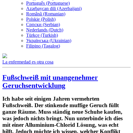
Português (Portuguese)
Azərbaycan dili (Azerbaijani)
Română (Romanian)
Polskie (Polish)
Српски (Serbian)
Nederlands (Dutch)
Türkçe (Turkish)
Українська (Ukrainian)
Filipino (Tagalog)
La enfermedad es otra cosa
Fußschweiß mit unangenehmer
Geruchsentwicklung
Ich habe seit einigen Jahren vermehrten
Fußschweiß. Der stinkende muffige Geruch füllt
ganze Räume. Muss ständig neue Schuhe kaufen,
was jedoch nichts bringt. Nun unterbinde ich dies
mit einer Alluminium-Chlorid Lösung, was echt
hilft. Jedoch möchte ich wissen, welcher Konflikt