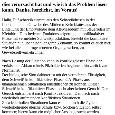
dies verursacht hat und wie ich das Problem lösen
kann. Danke, herzlichst, im Voraus!
Hallo, Fußschweiß stammt aus den Schweißdrüsen in der
Lederhaut; dem Gewebe des Mittleren Keimblattes aus der
Einteilung der Embryologie dem Alt-Mesoderm mit Steuerrelais im
Kleinhirn. Dies bedeutet Funktionssteigerung in konfliktaktiver
Phase mit vermehrter Schweißproduktion. Besteht die konfliktive
Situation nun über einen längeren Zeitraum, so kommt es auch hier,
wie bei allen althirngesteuerten Organgeweben, zu
Gewebszellvermehrungen.
Nach Lösung der Situation kann in konfliktgelöster Phase der
verkäsende Abbau mittels Pilzbakterien beginnen; hin zurück zur
Normalität.
Der biologische Sinn dahinter ist mit der vermehrten Flüssigkeit,
dem Schweiß in konfliktaktiver Phase, CA-Phase, aus
unangenehmen Situationen rausflutschen zu können. Dieser
Schweiß in konfliktaktiver Phase macht aber keinen Geruch! Der
Geruch entsteht erst nach Konfliktrezidiven. Demnach nach
wiederholt auftretenden konfliktiven Situationen.
Zu wiederholten Situationen kann es nun durch die tägliche
wiederkehrende gleiche Schuh- bzw. Socken-Situation selbst
kommen; hierzu kann ein möglicher Ansatz gesucht werden.