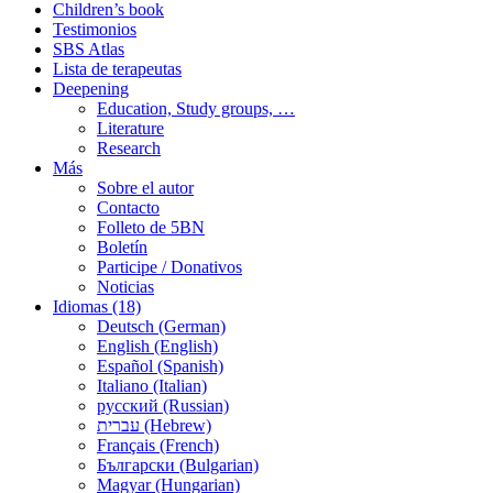
Children’s book
Testimonios
SBS Atlas
Lista de terapeutas
Deepening
Education, Study groups, …
Literature
Research
Más
Sobre el autor
Contacto
Folleto de 5BN
Boletín
Participe / Donativos
Noticias
Idiomas (18)
Deutsch (German)
English (English)
Español (Spanish)
Italiano (Italian)
русский (Russian)
עברית (Hebrew)
Français (French)
Български (Bulgarian)
Magyar (Hungarian)