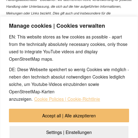
Handlung oder Unterlassung, die sich auf die hier aufgeführten Informationen,
Meinungen oder Links bezieht. Dies gilt auch und insbesondere für die
gesundheitlich relevanten Beiträge, die selbstverständlich kein Ersatz für ein
Manage cookies | Cookies verwalten
Gespräch mit dem Arzt Ihres Vertrauens darstellen können. Bei den Texten auf
dieser Webseite handelt es sich nicht um Therapieempfehlungen oder gar um den
EN: This website stores as few cookies as possible - apart
Versuch einer Diagnose oder Behandlung! Wir übernehmen keinerlei Gewähr für die
from the technically absolutely necessary cookies, only those
Korrektheit, Aktualität, Vollständigkeit oder Qualität der Informationen auf dieser
used to integrate YouTube videos and display
Website. Zusätzlich müssen wir jede Haftung oder Garantie ausschließen. Dies gilt
OpenStreetMap maps.
auch für alle Verweise (Links), die direkt oder indirekt angeboten werden. Wir
können für die Inhalte solcher externen Sites, die Sie mittels eines Links oder
DE: Diese Webseite speichert so wenig Cookies wie möglich -
sonstiger Hinweise erreichen, keine Verantwortung übernehmen. Ferner haften wir
neben den technisch absolut notwendigen Cookies lediglich
nicht für direkte oder indirekte Schäden, die auf Informationen zurückgeführt werden
solche, um Youtube-Videos einzubinden sowie
können, die auf diesen externen Websites stehen
OpenStreetMap-Karten
anzuzeigen.
Cookie Policies | Cookie-Richtlinie
© 2026 by Ingmar Marquardt
Accept all | Alle akzeptieren
Aviso legal
Política de privacidad
Contacto
Settings | Einstellungen
Cookie Policy (EU)