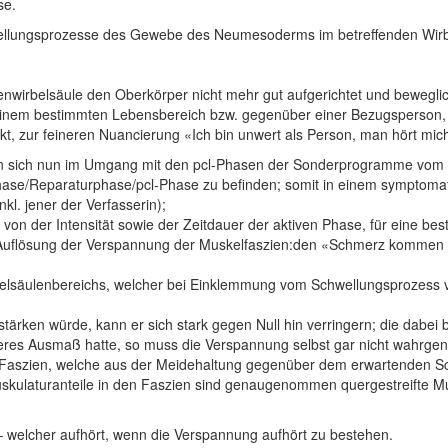
se.
ellungsprozesse des Gewebe des Neumesoderms im betreffenden Wirbel
enwirbelsäule den Oberkörper nicht mehr gut aufgerichtet und bewegl
einem bestimmten Lebensbereich bzw. gegenüber einer Bezugsperson, 
, zur feineren Nuancierung «Ich bin unwert als Person, man hört mich 
en sich nun im Umgang mit den pcl-Phasen der Sonderprogramme vo
phase/Reparaturphase/pcl-Phase zu befinden; somit in einem symptomat
kl. jener der Verfasserin);
on der Intensität sowie der Zeitdauer der aktiven Phase, für eine bes
Auflösung der Verspannung der Muskelfaszien:den «Schmerz kommen l
belsäulenbereichs, welcher bei Einklemmung vom Schwellungsprozes
ärken würde, kann er sich stark gegen Null hin verringern; die dabei
res Ausmaß hatte, so muss die Verspannung selbst gar nicht wahrg
en Faszien, welche aus der Meidehaltung gegenüber dem erwartenden 
uskulaturanteile in den Faszien sind genaugenommen quergestreifte Mu
welcher aufhört, wenn die Verspannung aufhört zu bestehen.