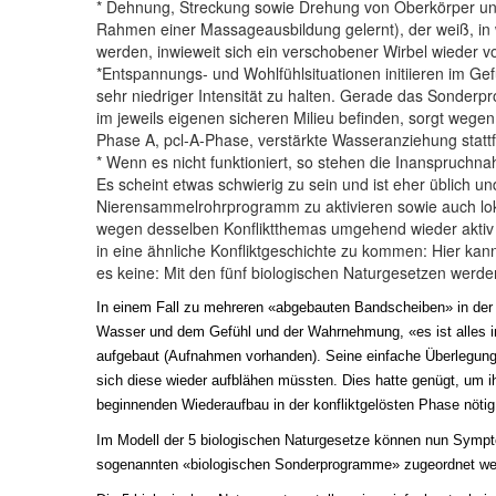
* Dehnung, Streckung sowie Drehung von Oberkörper und 
Rahmen einer Massageausbildung gelernt), der weiß, in
werden, inwieweit sich ein verschobener Wirbel wieder vo
*Entspannungs- und Wohlfühlsituationen initiieren im 
sehr niedriger Intensität zu halten. Gerade das Sonderp
im jeweils eigenen sicheren Milieu befinden, sorgt wege
Phase A, pcl-A-Phase, verstärkte Wasseranziehung stattf
* Wenn es nicht funktioniert, so stehen die Inanspruc
Es scheint etwas schwierig zu sein und ist eher üblich
Nierensammelrohrprogramm zu aktivieren sowie auch lokal
wegen desselben Konfliktthemas umgehend wieder aktiv zu
in eine ähnliche Konfliktgeschichte zu kommen: Hier k
es keine: Mit den fünf biologischen Naturgesetzen werd
In einem Fall zu mehreren «abgebauten Bandscheiben» in der 
Wasser und dem Gefühl und der Wahrnehmung, «es ist alles i
aufgebaut (Aufnahmen vorhanden). Seine einfache Überlegung
sich diese wieder aufblähen müssten. Dies hatte genügt, um i
beginnenden Wiederaufbau in der konfliktgelösten Phase nötig
Im Modell der 5 biologischen Naturgesetze können nun Sympt
sogenannten «biologischen Sonderprogramme» zugeordnet we