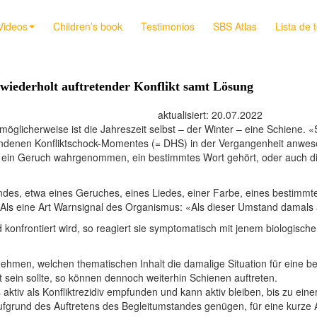
Videos
Children’s book
Testimonios
SBS Atlas
Lista de 
wiederholt auftretender Konflikt samt Lösung
t: 20.07.2022
 möglicherweise ist die Jahreszeit selbst – der Winter – eine Schiene. 
denen Konfliktschock-Momentes (= DHS) in der Vergangenheit anwesend
r, ein Geruch wahrgenommen, ein bestimmtes Wort gehört, oder auch 
ndes, etwa eines Geruches, eines Liedes, einer Farbe, eines bestimmt
Als eine Art Warnsignal des Organismus: «Als dieser Umstand damals auf
konfrontiert wird, so reagiert sie symptomatisch mit jenem biologi
men, welchen thematischen Inhalt die damalige Situation für eine bet
t sein sollte, so können dennoch weiterhin Schienen auftreten.
tiv als Konfliktrezidiv empfunden und kann aktiv bleiben, bis zu eine
aufgrund des Auftretens des Begleitumstandes genügen, für eine kurze