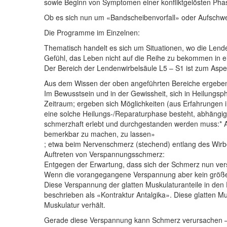
sowie Beginn von Symptomen einer konfliktgelösten Pha
Ob es sich nun um «Bandscheibenvorfall» oder Aufschw
Die Programme im Einzelnen:
Thematisch handelt es sich um Situationen, wo die Lend
Gefühl, das Leben nicht auf die Reihe zu bekommen in 
Der Bereich der Lendenwirbelsäule L5 – S1 ist zum Aspekt
Aus dem Wissen der oben angeführten Bereiche ergeb
Im Bewusstsein und in der Gewissheit, sich in Heilungs
Zeitraum; ergeben sich Möglichkeiten (aus Erfahrungen in
eine solche Heilungs-/Reparaturphase besteht, abhängig v
schmerzhaft erlebt und durchgestanden werden muss:* 
bemerkbar zu machen, zu lassen»
; etwa beim Nervenschmerz (stechend) entlang des Wir
Auftreten von Verspannungsschmerz:
Entgegen der Erwartung, dass sich der Schmerz nun verst
Wenn die vorangegangene Verspannung aber kein größe
Diese Verspannung der glatten Muskulaturanteile in d
beschrieben als «Kontraktur Antalgika». Diese glatten M
Muskulatur verhält.
Gerade diese Verspannung kann Schmerz verursachen – 