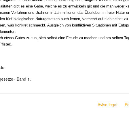
litäten gibt es eine Gabe, welche es zu entwickeln gilt und die man weder ka
eren Vorfahren und Urahnen in Jahrmillionen das Überleben in freier Natur e
 fünf biologischen Naturgesetzen auch lernen, vermehrt auf sich selbst zu 
Essen, was konkret schmeckt. Ausgleich von konfliktiven Situationen mit En
Momenten.
äglich etwas Gutes zu tun, sich selbst eine Freude zu machen und am selben T
fister).
de.
gesetze» Band 1.
Aviso legal
Po