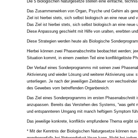
Die 5 biologischen Naturgesetze stellen eine einfache, techn
Das Zusammenwirken von Organ, Psyche und Gehirn als gereg
Ziel ist hierbei stets, sich selbst biologisch an eine neue u
Das Ziel ist hierbei stets, sich selbst biologisch an eine ne
Diese Anpassung geschieht mit Hilfe von uralten, ererbten und
Diese Strategien werden heute als Biologische Sonderprogra
Hierbei können zwei Phasenabschnitte beobachtet werden; jewei
Situation kommt, in einem zweiten Teil eine konfliktgelöste P
Der Verlauf eines Sonderprogramms mit seinen zwei Phasenabs
Aktivierung und wieder Lösung und weiterer Aktivierung usw.
unterliegen. Je nach der jeweiligen Zeitdauer von wechselnder
des Gewebes vom betreffenden Organbereich.
Das Ziel eines Sonderprogramms im ersten Phasenabschnitt is
anzupassen. Bereits das Verstehen des Systems, “was geht n
und entspannteren Umgang mit manch heftigem Symptom führ
Das jeweilige konkrete, konfliktiv empfundene Thema ergibt 
* Mit der Kenntnis der Biologischen Naturgesetze können nu
gegebenenfalls bei Notwendigkeit lösen kann. Nicht bei jedem