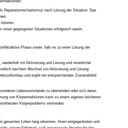
erreaktionen:
ls Reparaturmechanismus nach Lösung der Situation. Das
nnen.
u können.
en voran gegangenen Situationen erfolgreich waren.
nfliktaktive Phase sowie, falls es zu einer Lösung der
wiederholt mit Aktivierung und Lösung und neuerlicher
zeitlich raschem Wechsel von Aktivierung und Lösung
Gewebszellumbau und ergibt ein entsprechendes Zustandsbild
 besonderen Lebensumstände zu überwinden oder sich daran
mung von Körperreaktionen kann zu einem eigenen leichteren
estehenden Körperproblems vermeiden.
.
in gesamtes Leben lang erkennen, ihnen entgegentreten und
icht; unsere Fähigkeit, sich anzupassen; Neugier für das