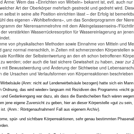
Arme: Wem das «Einrichten von Wirbeln» bekannt ist, evtl. auch nur e
 welcher Art der Oberkörper mehrfach gestreckt und gedreht wird. Di
n selbst in seine alte Position einrichten lässt – der Erfolg ist beme
Gefühl des eigenen «Wohlbefindens», um das Sonderprogramm der Nier
rogramm der Nierensammelrohre mit dem Alleingelassenseins-/Flüchtlings
n der verstärkten Wasserrückresorption für Wassereinlagerung an jenen
indet.
hnahme von physikalischen Methoden sowie Einnahme von Mitteln und M
 und ganz normal menschlich, in Zeiten mit schmerzenden Körperstelle
e Konflikte der Selbstentwertung an den eh schon betroffenen Körpers
 werden; oder auch die fast sichere Gewissheit zu haben, zwar zur Zei
ann mit Bewusstwerdung und Änderung der Sichtweise und Lebensanscha
en die Ursachen und Verlaufsformen von Körperreaktionen beschrieben 
Wirbelsäule (Anm: nicht auf Lendenwirbelsäule bezogen) hatte sich ein Mann
n Ordnung, das wird wieder» langsam mit Rezidiven des Programms «nicht gu
 und Gedankengang war dazu, als dass die Bandscheiben flach wären wegen 
hm jene eigene Zuversicht zu geben, hier an dieser Körperstelle «gut zu se
 ist. (Anm.: Röntgenaufnahmen! Fall aus eigenem Archiv).
ome, spür- und sichtbare Körperreaktionen, sehr genau bestimmten Phasenab
rden.