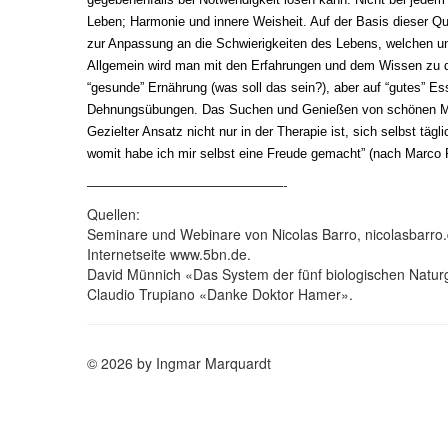
Leben; Harmonie und innere Weisheit. Auf der Basis dieser Qua
zur Anpassung an die Schwierigkeiten des Lebens, welchen uns
Allgemein wird man mit den Erfahrungen und dem Wissen zu den
“gesunde” Ernährung (was soll das sein?), aber auf “gutes” 
Dehnungsübungen. Das Suchen und Genießen von schönen 
Gezielter Ansatz nicht nur in der Therapie ist, sich selbst t
womit habe ich mir selbst eine Freude gemacht” (nach Marco P
——————————————-
Quellen:
Seminare und Webinare von Nicolas Barro, nicolasbarro.
Internetseite www.5bn.de.
David Münnich «Das System der fünf biologischen Natur
Claudio Trupiano «Danke Doktor Hamer».
© 2026 by Ingmar Marquardt