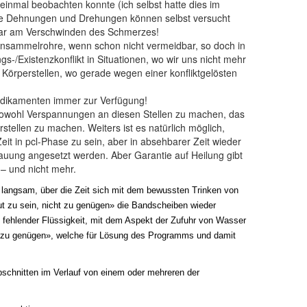
inmal beobachten konnte (ich selbst hatte dies im
ese Dehnungen und Drehungen können selbst versucht
rktbar am Verschwinden des Schmerzes!
ensammelrohre, wenn schon nicht vermeidbar, so doch in
-/Existenzkonflikt in Situationen, wo wir uns nicht mehr
 Körperstellen, wo gerade wegen einer konfliktgelösten
edikamenten immer zur Verfügung!
n sowohl Verspannungen an diesen Stellen zu machen, das
tellen zu machen. Weiters ist es natürlich möglich,
t in pcl-Phase zu sein, aber in absehbarer Zeit wieder
uung angesetzt werden. Aber Garantie auf Heilung gibt
– und nicht mehr.
 langsam, über die Zeit sich mit dem bewussten Trinken von
t zu sein, nicht zu genügen» die Bandscheiben wieder
fehlender Flüssigkeit, mit dem Aspekt der Zufuhr von Wasser
in, zu genügen», welche für Lösung des Programms und damit
schnitten im Verlauf von einem oder mehreren der