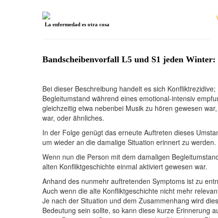
La enfermedad es otra cosa
Bandscheibenvorfall L5 und S1 jeden Winter: 
aktualisier
Bei dieser Beschreibung handelt es sich Konfliktrezidive;
Begleitumstand während eines emotional-intensiv empfun
gleichzeitig etwa nebenbei Musik zu hören gewesen wa
war, oder ähnliches.
In der Folge genügt das erneute Auftreten dieses Umsta
um wieder an die damalige Situation erinnert zu werden. 
Wenn nun die Person mit dem damaligen Begleitumstand 
alten Konfliktgeschichte einmal aktiviert gewesen war.
Anhand des nunmehr auftretenden Symptoms ist zu entneh
Auch wenn die alte Konfliktgeschichte nicht mehr relevan
Je nach der Situation und dem Zusammenhang wird dies ak
Bedeutung sein sollte, so kann diese kurze Erinnerung 