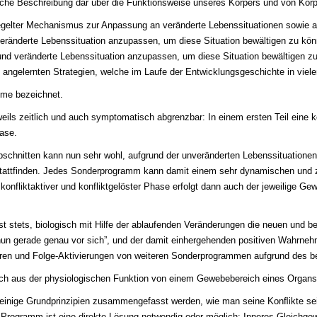
ische Beschreibung dar über die Funktionsweise unseres Körpers und von Körp
elter Mechanismus zur Anpassung an veränderte Lebenssituationen sowie a
nd veränderte Lebenssituation anzupassen, um diese Situation bewältigen zu kö
ue und veränderte Lebenssituation anzupassen, um diese Situation bewältigen z
 angelernten Strategien, welche im Laufe der Entwicklungsgeschichte in viel
mme bezeichnet.
ls zeitlich und auch symptomatisch abgrenzbar: In einem ersten Teil eine ko
hase.
chnitten kann nun sehr wohl, aufgrund der unveränderten Lebenssituationen, 
 stattfinden. Jedes Sonderprogramm kann damit einem sehr dynamischen und 
 konfliktaktiver und konfliktgelöster Phase erfolgt dann auch der jeweilige 
t stets, biologisch mit Hilfe der ablaufenden Veränderungen die neuen und
un gerade genau vor sich”, und der damit einhergehenden positiven Wahrneh
en und Folge-Aktivierungen von weiteren Sonderprogrammen aufgrund des b
sich aus der physiologischen Funktion von einem Gewebebereich eines Organs
n einige Grundprinzipien zusammengefasst werden, wie man seine Konﬂikte se
 Programm ist eine direkte Lösung notwendig oder möglich: Inneres Gleichgew