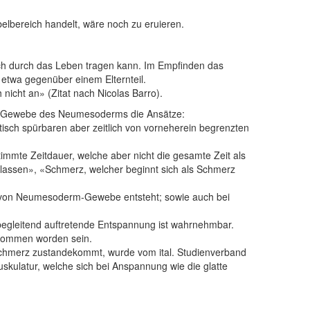
bereich handelt, wäre noch zu eruieren.
ich durch das Leben tragen kann. Im Empfinden das
etwa gegenüber einem Elternteil.
nicht an» (Zitat nach Nicolas Barro).
m Gewebe des Neumesoderms die Ansätze:
isch spürbaren aber zeitlich von vorneherein begrenzten
timmte Zeitdauer, welche aber nicht die gesamte Zeit als
assen», «Schmerz, welcher beginnt sich als Schmerz
s von Neumesoderm-Gewebe entsteht; sowie auch bei
 begleitend auftretende Entspannung ist wahrnehmbar.
enommen worden sein.
Schmerz zustandekommt, wurde vom ital. Studienverband
skulatur, welche sich bei Anspannung wie die glatte