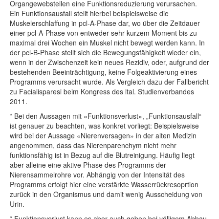
Organgewebsteilen eine Funktionsreduzierung verursachen.
Ein Funktionsausfall stellt hierbei beispielsweise die
Muskelerschlaffung in pcl-A-Phase dar, wo über die Zeitdauer
einer pcl-A-Phase von entweder sehr kurzem Moment bis zu
maximal drei Wochen ein Muskel nicht bewegt werden kann. In
der pcl-B-Phase stellt sich die Bewegungsfähigkeit wieder ein,
wenn in der Zwischenzeit kein neues Rezidiv, oder, aufgrund der
bestehenden Beeinträchtigung, keine Folgeaktivierung eines
Programms verursacht wurde. Als Vergleich dazu der Fallbericht
zu Facialisparesi beim Kongress des ital. Studienverbandes
2011.
* Bei den Aussagen mit «Funktionsverlust», „Funktionsausfall“
ist genauer zu beachten, was konkret vorliegt: Beispielsweise
wird bei der Aussage «Nierenversagen» in der alten Medizin
angenommen, dass das Nierenparenchym nicht mehr
funktionsfähig ist in Bezug auf die Blutreinigung. Häufig liegt
aber alleine eine aktive Phase des Programms der
Nierensammelrohre vor. Abhängig von der Intensität des
Programms erfolgt hier eine verstärkte Wasserrückresoprtion
zurück in den Organismus und damit wenig Ausscheidung von
Urin.
* Funktionsverlust kann es aber auch geben bei völligem Abbau