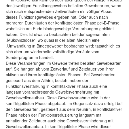
des jeweiligen Funktionsgewebes bei allen Gewebearten, wenn
sich nach entsprechenden Zeitverläufen ein völliger Abbau
dieses Funktionsgewebes ergeben hat. Oder auch nach
mehreren Durchläufen der konfliktgelösten Phase pcl-B-Phase,
wobei sich am Ende bindegewebige Vernarbungen gebildet
haben. Dies ist etwa zu beobachten bei der sogenannten
„Mukoviszidose“, wo quasi in der alten Medizin eine
„Umwandlung in Bindegewebe“ beobachtet wird; tatsächlich es
sich aber um wiederholte vollständige Verläufe vom
Sonderprogramm handelt.
Diese Veränderungen im Gewebe treten bei allen Gewebearten
auf. Sie hängen ab vom Zeitverlauf und Zeitdauer von ihren
aktiven und ihren konfliktgelösten Phasen. Bei Gewebearten,
gesteuert aus dem Althirn, besteht neben der
Funktionsverstärkung in konfliktaktiver Phase auch eine
langsam voranschreitende Gewebsvermehrung mit
Gewebszellenaufbau. Diese Gewebszunahme wird in der
konfliktgelösten Phase abgebaut. Im Gegensatz dazu erfolgt bei
den Gewebearten, gesteuert aus dem Neuhirn, in konfliktaktiver
Phase neben der Funktionsreduzierung langsam mit
anhaltender Zeitdauer auch eine Gewebsverminderung mit
Gewebszellenabbau. In konfliktgelöster Phase wird dieser