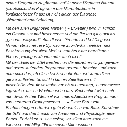
einem Programm zu „übersetzen“ in einen Diagnose-Namen
(als Beispiel das Programm des Nierenbeckens in
konfliktgelöster Phase ist nicht gleich der Diagnose
„Nierenbeckenentzündung).
Mit den alten Diagnosen-Namen ( = Etiketten) wird im Prinzip
ein Gesamtzustand beschrieben und die Person gilt quasi als
„gesamt analysiert“. Aus diesem Grunde sind bei Diagnose-
Namen stets mehrere Symptome zuordenbar, welche nach
Beschreibung der alten Medizin nun bei einer betroffenen
Person „vorliegen können oder auch nicht“.
Mit der Basis der 5BN werden nun die einzelnen Organgewebe
und deren laufenden Programme getrennt beachtet und auch
unterschieden, ob diese konkret auftreten und wann diese
genau auftreten: Sowohl in kurzen Zeiträumen mit
anschließenden Abwesenheiten; ob minutenlang, stundenweise,
tageweise, nur an Wochenenden usw. Beobachtet wird auch
nun dynamischer Wechsel von unterschiedlichen Programmen
von mehreren Organgeweben, … – Diese Form von
Beobachtungen erfordern gute Kenntnisse von Basis-Knowhow
der 5BN und damit auch von Anatomie und Physiologie; eine
Portion Ehrlichkeit zu sich selbst; vor allem aber auch ein
Interesse und Mitgefühl an seinen Mitmenschen.