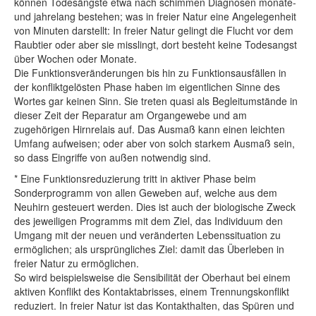
können Todesängste etwa nach schimmen Diagnosen monate-
und jahrelang bestehen; was in freier Natur eine Angelegenheit
von Minuten darstellt: In freier Natur gelingt die Flucht vor dem
Raubtier oder aber sie misslingt, dort besteht keine Todesangst
über Wochen oder Monate.
Die Funktionsveränderungen bis hin zu Funktionsausfällen in
der konfliktgelösten Phase haben im eigentlichen Sinne des
Wortes gar keinen Sinn. Sie treten quasi als Begleitumstände in
dieser Zeit der Reparatur am Organgewebe und am
zugehörigen Hirnrelais auf. Das Ausmaß kann einen leichten
Umfang aufweisen; oder aber von solch starkem Ausmaß sein,
so dass Eingriffe von außen notwendig sind.
* Eine Funktionsreduzierung tritt in aktiver Phase beim
Sonderprogramm von allen Geweben auf, welche aus dem
Neuhirn gesteuert werden. Dies ist auch der biologische Zweck
des jeweiligen Programms mit dem Ziel, das Individuum den
Umgang mit der neuen und veränderten Lebenssituation zu
ermöglichen; als ursprüngliches Ziel: damit das Überleben in
freier Natur zu ermöglichen.
So wird beispielsweise die Sensibilität der Oberhaut bei einem
aktiven Konflikt des Kontaktabrisses, einem Trennungskonflikt
reduziert. In freier Natur ist das Kontakthalten, das Spüren und