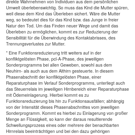
direkte Wahrnehmen von Individuen aus dem persönlichen
Umwelt überlebenswichtig. So muss das Kind die Mutter spüren,
weil diese dem Kind das Überleben sichert. Wäre die Mutter
weg, so bedeutet dies für das Kind bzw. das Junge in freier
Natur den Tod. Um das Finden neuer Wege und damit das
Überleben zu ermöglichen, kommt es zur Reduzierung der
Sensibilität für die Überwindung des Kontaktabrisses, des
Trennungsverlustes zur Mutter.
* Eine Funktionsreduzierung tritt weiters auf in der
konfliktgelösten Phase, pcl-A-Phase, des jeweiligen
Sonderprogramms bei allen Geweben, sowohl aus dem
Neuhirn- als auch aus dem Althirn gesteuerte. In diesem
Phasenabschnitt der konfliktgelösten Phase, einer
Reparaturphase im Verlauf Sonderprogramms, unterliegt auch
das Steuerrelais im jeweiligen Hirnbereich einer Reparaturphase
mit Ödemeinlagerung. Hierbei kommt es zu
Funktionsreduzierung bis hin zu Funktionsausfällen; abhängig
von der Intensität dieses Phasenabschnittes vom jeweiligen
Sonderprogramm. Kommt es hierbei zu Einlagerung von großer
Menge an Flüssigkeit, so kann der daraus resultierende
Schwellungsprozess eines oder mehrere der benachbarten
Hirnrelais beeinträchtigen und bei den dazu gehörigen