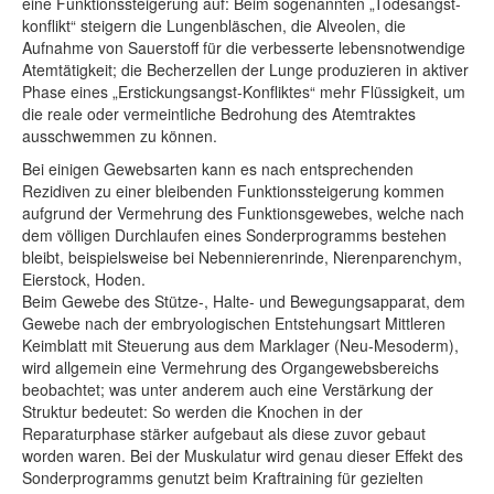
eine Funktionssteigerung auf: Beim sogenannten „Todesangst-
konflikt“ steigern die Lungenbläschen, die Alveolen, die
Aufnahme von Sauerstoff für die verbesserte lebensnotwendige
Atemtätigkeit; die Becherzellen der Lunge produzieren in aktiver
Phase eines „Erstickungsangst-Konfliktes“ mehr Flüssigkeit, um
die reale oder vermeintliche Bedrohung des Atemtraktes
ausschwemmen zu können.
Bei einigen Gewebsarten kann es nach entsprechenden
Rezidiven zu einer bleibenden Funktionssteigerung kommen
aufgrund der Vermehrung des Funktionsgewebes, welche nach
dem völligen Durchlaufen eines Sonderprogramms bestehen
bleibt, beispielsweise bei Nebennierenrinde, Nierenparenchym,
Eierstock, Hoden.
Beim Gewebe des Stütze-, Halte- und Bewegungsapparat, dem
Gewebe nach der embryologischen Entstehungsart Mittleren
Keimblatt mit Steuerung aus dem Marklager (Neu-Mesoderm),
wird allgemein eine Vermehrung des Organgewebsbereichs
beobachtet; was unter anderem auch eine Verstärkung der
Struktur bedeutet: So werden die Knochen in der
Reparaturphase stärker aufgebaut als diese zuvor gebaut
worden waren. Bei der Muskulatur wird genau dieser Effekt des
Sonderprogramms genutzt beim Kraftraining für gezielten