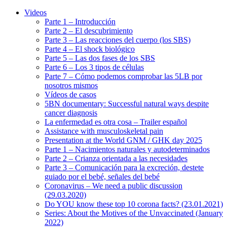
Videos
Parte 1 – Introducción
Parte 2 – El descubrimiento
Parte 3 – Las reacciones del cuerpo (los SBS)
Parte 4 – El shock biológico
Parte 5 – Las dos fases de los SBS
Parte 6 – Los 3 tipos de células
Parte 7 – Cómo podemos comprobar las 5LB por
nosotros mismos
Vídeos de casos
5BN documentary: Successful natural ways despite
cancer diagnosis
La enfermedad es otra cosa – Trailer español
Assistance with musculoskeletal pain
Presentation at the World GNM / GHK day 2025
Parte 1 – Nacimientos naturales y autodeterminados
Parte 2 – Crianza orientada a las necesidades
Parte 3 – Comunicación para la excreción, destete
guiado por el bebé, señales del bebé
Coronavirus – We need a public discussion
(29.03.2020)
Do YOU know these top 10 corona facts? (23.01.2021)
Series: About the Motives of the Unvaccinated (January
2022)