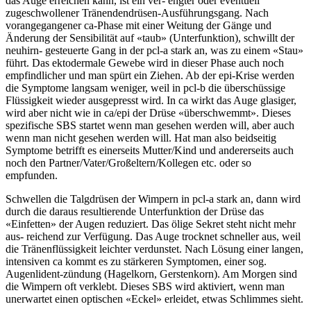
das Auge erreichen kann, ist ein ver- engter oder eventuell
zugeschwollener Tränendendrüsen-Ausführungsgang. Nach
vorangegangener ca-Phase mit einer Weitung der Gänge und
Änderung der Sensibilität auf «taub» (Unterfunktion), schwillt der
neuhirn- gesteuerte Gang in der pcl-a stark an, was zu einem «Stau»
führt. Das ektodermale Gewebe wird in dieser Phase auch noch
empfindlicher und man spürt ein Ziehen. Ab der epi-Krise werden
die Symptome langsam weniger, weil in pcl-b die überschüssige
Flüssigkeit wieder ausgepresst wird. In ca wirkt das Auge glasiger,
wird aber nicht wie in ca/epi der Drüse «überschwemmt». Dieses
spezifische SBS startet wenn man gesehen werden will, aber auch
wenn man nicht gesehen werden will. Hat man also beidseitig
Symptome betrifft es einerseits Mutter/Kind und andererseits auch
noch den Partner/Vater/Großeltern/Kollegen etc. oder so
empfunden.
Schwellen die Talgdrüsen der Wimpern in pcl-a stark an, dann wird
durch die daraus resultierende Unterfunktion der Drüse das
«Einfetten» der Augen reduziert. Das ölige Sekret steht nicht mehr
aus- reichend zur Verfügung. Das Auge trocknet schneller aus, weil
die Tränenflüssigkeit leichter verdunstet. Nach Lösung einer langen,
intensiven ca kommt es zu stärkeren Symptomen, einer sog.
Augenlident-zündung (Hagelkorn, Gerstenkorn). Am Morgen sind
die Wimpern oft verklebt. Dieses SBS wird aktiviert, wenn man
unerwartet einen optischen «Eckel» erleidet, etwas Schlimmes sieht.