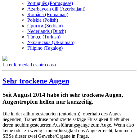
Português (Portuguese)
Azərbaycan dili (Azerbaijani)
Română (Romanian)
Polskie (Polish)
Српски (Serbian)
Nederlands (Dutch)
Türkçe (Turkish)
Українська (Ukrainian)
Filipino (Tagalog)
La enfermedad es otra cosa
Sehr trockene Augen
Seit August 2014 habe ich sehr trockene Augen,
Augentropfen helfen nur kurzzeitig.
Die in der althirngesteuerten (entoderm), oberhalb des Auges
liegenden, Tränendrüse produzierte salzige Flüssigkeit fließt über
deren neuhirngesteuerten Ausführungsgänge zum Auge. Wenn also
keine oder zu wenig Tränenflüssigkeit das Auge erreicht, kommen
SBSe dieser zwei Gewebe/Organe in Frage.