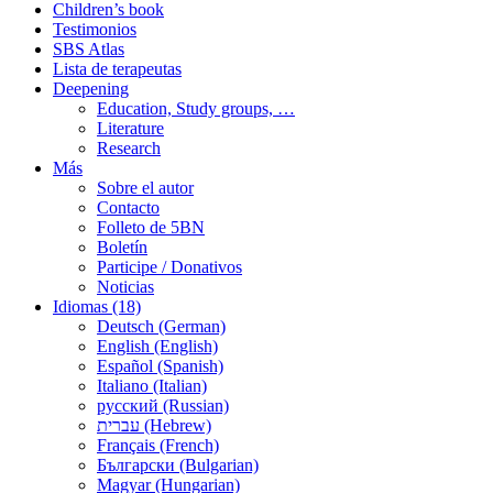
Children’s book
Testimonios
SBS Atlas
Lista de terapeutas
Deepening
Education, Study groups, …
Literature
Research
Más
Sobre el autor
Contacto
Folleto de 5BN
Boletín
Participe / Donativos
Noticias
Idiomas (18)
Deutsch (German)
English (English)
Español (Spanish)
Italiano (Italian)
русский (Russian)
עברית (Hebrew)
Français (French)
Български (Bulgarian)
Magyar (Hungarian)