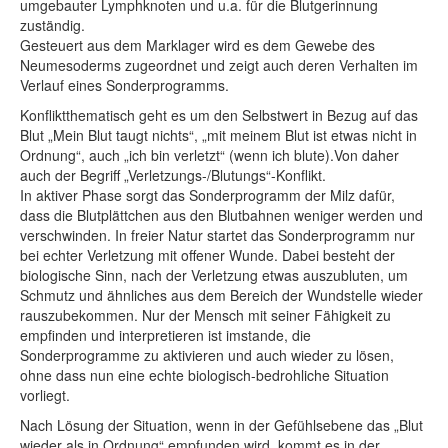
umgebauter Lymphknoten und u.a. für die Blutgerinnung
zuständig.
Gesteuert aus dem Marklager wird es dem Gewebe des
Neumesoderms zugeordnet und zeigt auch deren Verhalten im
Verlauf eines Sonderprogramms.
Konfliktthematisch geht es um den Selbstwert in Bezug auf das
Blut „Mein Blut taugt nichts“, „mit meinem Blut ist etwas nicht in
Ordnung“, auch „ich bin verletzt“ (wenn ich blute).Von daher
auch der Begriff „Verletzungs-/Blutungs“-Konflikt.
In aktiver Phase sorgt das Sonderprogramm der Milz dafür,
dass die Blutplättchen aus den Blutbahnen weniger werden und
verschwinden. In freier Natur startet das Sonderprogramm nur
bei echter Verletzung mit offener Wunde. Dabei besteht der
biologische Sinn, nach der Verletzung etwas auszubluten, um
Schmutz und ähnliches aus dem Bereich der Wundstelle wieder
rauszubekommen. Nur der Mensch mit seiner Fähigkeit zu
empfinden und interpretieren ist imstande, die
Sonderprogramme zu aktivieren und auch wieder zu lösen,
ohne dass nun eine echte biologisch-bedrohliche Situation
vorliegt.
Nach Lösung der Situation, wenn in der Gefühlsebene das „Blut
wieder als in Ordnung“ empfunden wird, kommt es in der