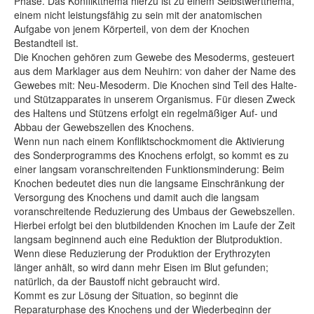
Phase. Das Konfliktthema hierzu ist zu einem Selbstwertthema,
einem nicht leistungsfähig zu sein mit der anatomischen
Aufgabe von jenem Körperteil, von dem der Knochen
Bestandteil ist.
Die Knochen gehören zum Gewebe des Mesoderms, gesteuert
aus dem Marklager aus dem Neuhirn: von daher der Name des
Gewebes mit: Neu-Mesoderm. Die Knochen sind Teil des Halte-
und Stützapparates in unserem Organismus. Für diesen Zweck
des Haltens und Stützens erfolgt ein regelmäßiger Auf- und
Abbau der Gewebszellen des Knochens.
Wenn nun nach einem Konfliktschockmoment die Aktivierung
des Sonderprogramms des Knochens erfolgt, so kommt es zu
einer langsam voranschreitenden Funktionsminderung: Beim
Knochen bedeutet dies nun die langsame Einschränkung der
Versorgung des Knochens und damit auch die langsam
voranschreitende Reduzierung des Umbaus der Gewebszellen.
Hierbei erfolgt bei den blutbildenden Knochen im Laufe der Zeit
langsam beginnend auch eine Reduktion der Blutproduktion.
Wenn diese Reduzierung der Produktion der Erythrozyten
länger anhält, so wird dann mehr Eisen im Blut gefunden;
natürlich, da der Baustoff nicht gebraucht wird.
Kommt es zur Lösung der Situation, so beginnt die
Reparaturphase des Knochens und der Wiederbeginn der