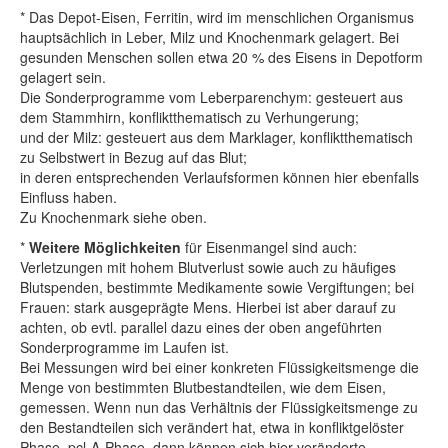
* Das Depot-Eisen, Ferritin, wird im menschlichen Organismus
hauptsächlich in Leber, Milz und Knochenmark gelagert. Bei
gesunden Menschen sollen etwa 20 % des Eisens in Depotform
gelagert sein.
Die Sonderprogramme vom Leberparenchym: gesteuert aus
dem Stammhirn, konfliktthematisch zu Verhungerung;
und der Milz: gesteuert aus dem Marklager, konfliktthematisch
zu Selbstwert in Bezug auf das Blut;
in deren entsprechenden Verlaufsformen können hier ebenfalls
Einfluss haben.
Zu Knochenmark siehe oben.
*
Weitere Möglichkeiten
für Eisenmangel sind auch:
Verletzungen mit hohem Blutverlust sowie auch zu häufiges
Blutspenden, bestimmte Medikamente sowie Vergiftungen; bei
Frauen: stark ausgeprägte Mens. Hierbei ist aber darauf zu
achten, ob evtl. parallel dazu eines der oben angeführten
Sonderprogramme im Laufen ist.
Bei Messungen wird bei einer konkreten Flüssigkeitsmenge die
Menge von bestimmten Blutbestandteilen, wie dem Eisen,
gemessen. Wenn nun das Verhältnis der Flüssigkeitsmenge zu
den Bestandteilen sich verändert hat, etwa in konfliktgelöster
Phase, pcl-A-Phase, dann können sich hier veränderte