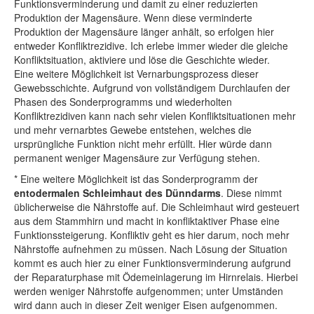
Funktionsverminderung und damit zu einer reduzierten
Produktion der Magensäure. Wenn diese verminderte
Produktion der Magensäure länger anhält, so erfolgen hier
entweder Konfliktrezidive. Ich erlebe immer wieder die gleiche
Konfliktsituation, aktiviere und löse die Geschichte wieder.
Eine weitere Möglichkeit ist Vernarbungsprozess dieser
Gewebsschichte. Aufgrund von vollständigem Durchlaufen der
Phasen des Sonderprogramms und wiederholten
Konfliktrezidiven kann nach sehr vielen Konfliktsituationen mehr
und mehr vernarbtes Gewebe entstehen, welches die
ursprüngliche Funktion nicht mehr erfüllt. Hier würde dann
permanent weniger Magensäure zur Verfügung stehen.
* Eine weitere Möglichkeit ist das Sonderprogramm der
entodermalen Schleimhaut des Dünndarms
. Diese nimmt
üblicherweise die Nährstoffe auf. Die Schleimhaut wird gesteuert
aus dem Stammhirn und macht in konfliktaktiver Phase eine
Funktionssteigerung. Konfliktiv geht es hier darum, noch mehr
Nährstoffe aufnehmen zu müssen. Nach Lösung der Situation
kommt es auch hier zu einer Funktionsverminderung aufgrund
der Reparaturphase mit Ödemeinlagerung im Hirnrelais. Hierbei
werden weniger Nährstoffe aufgenommen; unter Umständen
wird dann auch in dieser Zeit weniger Eisen aufgenommen.