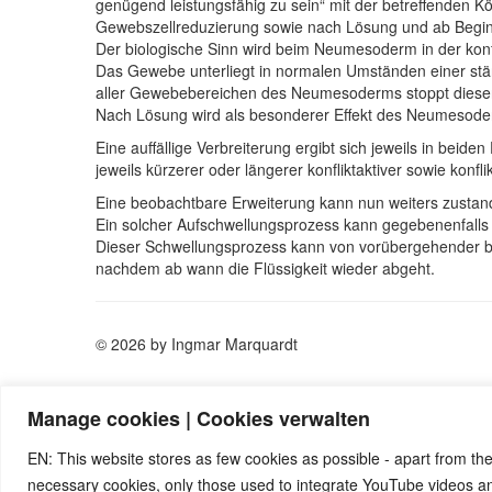
genügend leistungsfähig zu sein“ mit der betreffenden Kö
Gewebszellreduzierung sowie nach Lösung und ab Begin
Der biologische Sinn wird beim Neumesoderm in der kon
Das Gewebe unterliegt in normalen Umständen einer st
aller Gewebebereichen des Neumesoderms stoppt dieser 
Nach Lösung wird als besonderer Effekt des Neumesoderm
Eine auffällige Verbreiterung ergibt sich jeweils in bei
jeweils kürzerer oder längerer konfliktaktiver sowie kon
Eine beobachtbare Erweiterung kann nun weiters zustan
Ein solcher Aufschwellungsprozess kann gegebenenfalls
Dieser Schwellungsprozess kann von vorübergehender beg
nachdem ab wann die Flüssigkeit wieder abgeht.
© 2026 by Ingmar Marquardt
Manage cookies | Cookies verwalten
EN: This website stores as few cookies as possible - apart from the
necessary cookies, only those used to integrate YouTube videos 