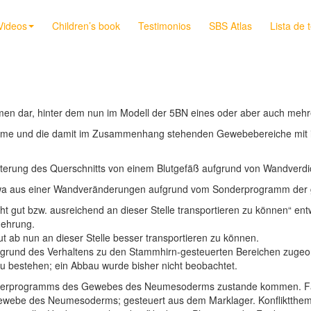
Videos
Children’s book
Testimonios
SBS Atlas
Lista de 
amen dar, hinter dem nun im Modell der 5BN eines oder aber auch m
ptome und die damit im Zusammenhang stehenden Gewebebereiche mit i
eiterung des Querschnitts von einem Blutgefäß aufgrund von Wandve
a aus einer Wandveränderungen aufgrund vom Sonderprogramm der gl
t gut bzw. ausreichend an dieser Stelle transportieren zu können“ entw
mehrung.
lut ab nun an dieser Stelle besser transportieren zu können.
aufgrund des Verhaltens zu den Stammhirn-gesteuerten Bereichen zugeo
bau bestehen; ein Abbau wurde bisher nicht beobachtet.
derprogramms des Gewebes des Neumesoderms zustande kommen. Fast 
ebe des Neumesoderms; gesteuert aus dem Marklager. Konfliktthemati