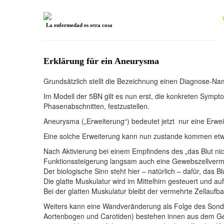
La enfermedad es otra cosa
Erklärung für ein Aneurysma
Grundsätzlich stellt die Bezeichnung einen Diagnose-N
Im Modell der 5BN gilt es nun erst, die konkreten Sym
Phasenabschnitten, festzustellen.
Aneurysma („Erweiterung“) bedeutet jetzt nur eine Erw
Eine solche Erweiterung kann nun zustande kommen etw
Nach Aktivierung bei einem Empfindens des „das Blut nich
Funktionssteigerung langsam auch eine Gewebszellver
Der biologische Sinn steht hier – natürlich – dafür, das B
Die glatte Muskulatur wird im Mittelhirn gesteuert und 
Bei der glatten Muskulatur bleibt der vermehrte Zellauf
Weiters kann eine Wandveränderung als Folge des Son
Aortenbogen und Carotiden) bestehen innen aus dem Gew