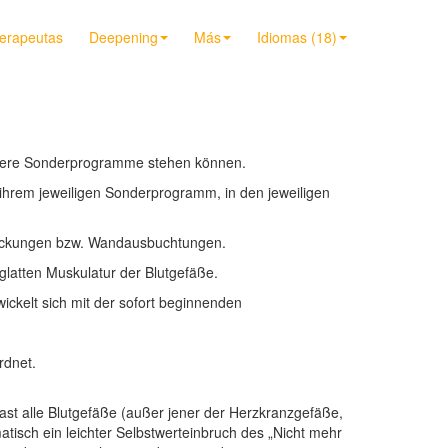
terapeutas
Deepening
Más
Idiomas (18)
ehrere Sonderprogramme stehen können.
hrem jeweiligen Sonderprogramm, in den jeweiligen
rdickungen bzw. Wandausbuchtungen.
atten Muskulatur der Blutgefäße.
ickelt sich mit der sofort beginnenden
rdnet.
alle Blutgefäße (außer jener der Herzkranzgefäße,
sch ein leichter Selbstwerteinbruch des „Nicht mehr