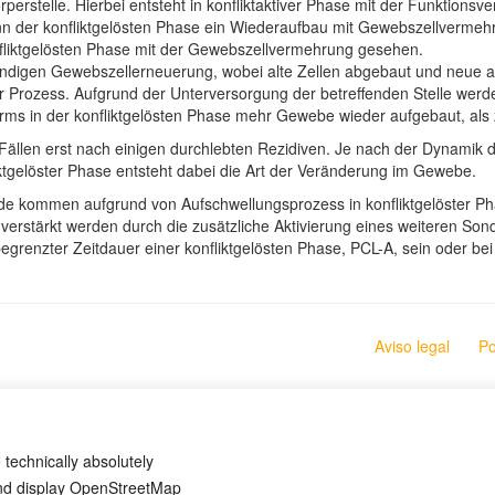
rperstelle. Hierbei entsteht in konfliktaktiver Phase mit der Funktio
n der konfliktgelösten Phase ein Wiederaufbau mit Gewebszellvermeh
fliktgelösten Phase mit der Gewebszellvermehrung gesehen.
ändigen Gewebszellerneuerung, wobei alte Zellen abgebaut und neue 
Prozess. Aufgrund der Unterversorgung der betreffenden Stelle werde
s in der konfliktgelösten Phase mehr Gewebe wieder aufgebaut, als z
den Fällen erst nach einigen durchlebten Rezidiven. Je nach der Dynam
fliktgelöster Phase entsteht dabei die Art der Veränderung im Gewebe.
de kommen aufgrund von Aufschwellungsprozess in konfliktgelöster Ph
 verstärkt werden durch die zusätzliche Aktivierung eines weiteren 
renzter Zeitdauer einer konfliktgelösten Phase, PCL-A, sein oder bei
Aviso legal
Po
 technically absolutely
and display OpenStreetMap