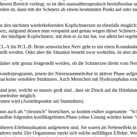
sem Bereich vorliegt, so ist dies manualtherapeutisch beeinflussbar 
 ist, dann tritt der Schmerz ab einem bestimmten Punkt auf oder nur
r den nächsten wiederkehrenden Kopfschmerzen ist ebenfalls möglich
erz, aufgrund dessen man verspannt und genau wegen dieser Schmerz-M
es der häufigste Kopfschmerz, mit dem er zu tun hat, vor allem bei re
L-A bis PCL-B: Beim sensorischen Nerv geht es um einen Kontaktabriss
llt werden. Oder aber die Situation besteht zwar weiterhin, ist aber ab
daher sehr genau festgestellt werden, ob die Schmerzen direkt vom Ner
 Sonderprogramm, jenem der Nierensammelrohre in aktiver Phase aufgr
at keine sensiblen Strukturen. Auch Menschen mit Hydrozephalus exter
d jene, welche so massiv groß sind , dass sie Druck auf die Hirnhäut
mmelrohre möglich.
emmt wird (Austrittspunkte am Stammhirn).
nn auch als “chronisch” bezeichnet, so kommt es
über sogenannte “Sc
ufhin folgenden konfliktgelösten Phase (ohne Lösung würden keine “
üheren Erlebnissituation aufgetreten sind. Sie waren als Nebeneffekt in
deres mehr. Der Organismus merkt sich solche auffälligen Effekte. Wen