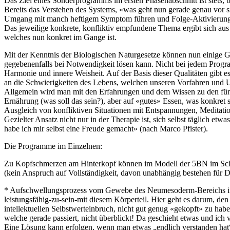
Das Ziel eines Sonderprogramms im ersten Phasenabschnitt ist stets
Bereits das Verstehen des Systems, «was geht nun gerade genau vor 
Umgang mit manch heftigem Symptom führen und Folge-Aktivierung
Das jeweilige konkrete, konfliktiv empfundene Thema ergibt sich a
welches nun konkret im Gange ist.
Mit der Kenntnis der Biologischen Naturgesetze können nun einige 
gegebenenfalls bei Notwendigkeit lösen kann. Nicht bei jedem Progra
Harmonie und innere Weisheit. Auf der Basis dieser Qualitäten gibt e
an die Schwierigkeiten des Lebens, welchen unseren Vorfahren und U
Allgemein wird man mit den Erfahrungen und dem Wissen zu den fünf 
Ernährung (was soll das sein?), aber auf «gutes» Essen, was konkret 
Ausgleich von konfliktiven Situationen mit Entspannungen, Medit
Gezielter Ansatz nicht nur in der Therapie ist, sich selbst täglich e
habe ich mir selbst eine Freude gemacht» (nach Marco Pfister).
Die Programme im Einzelnen:
Zu Kopfschmerzen am Hinterkopf können im Modell der 5BN im Sc
(kein Anspruch auf Vollständigkeit, davon unabhängig bestehen für 
* Aufschwellungsprozess vom Gewebe des Neumesoderm-Bereichs im 
leistungsfähig-zu-sein-mit diesem Körperteil. Hier geht es darum, d
intellektuellen Selbstwerteinbruch, nicht gut genug «gekopft» zu haben
welche gerade passiert, nicht überblickt! Da geschieht etwas und ich v
Eine Lösung kann erfolgen, wenn man etwas „endlich verstanden hat“, „