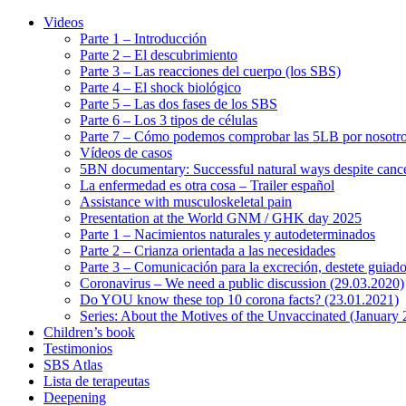
Videos
Parte 1 – Introducción
Parte 2 – El descubrimiento
Parte 3 – Las reacciones del cuerpo (los SBS)
Parte 4 – El shock biológico
Parte 5 – Las dos fases de los SBS
Parte 6 – Los 3 tipos de células
Parte 7 – Cómo podemos comprobar las 5LB por nosotr
Vídeos de casos
5BN documentary: Successful natural ways despite cance
La enfermedad es otra cosa – Trailer español
Assistance with musculoskeletal pain
Presentation at the World GNM / GHK day 2025
Parte 1 – Nacimientos naturales y autodeterminados
Parte 2 – Crianza orientada a las necesidades
Parte 3 – Comunicación para la excreción, destete guiado
Coronavirus – We need a public discussion (29.03.2020)
Do YOU know these top 10 corona facts? (23.01.2021)
Series: About the Motives of the Unvaccinated (January
Children’s book
Testimonios
SBS Atlas
Lista de terapeutas
Deepening