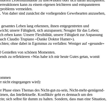
esonderen Lebensumstände zu überwinden oder sich daran anzupassen.
rreaktionen kann zu einem eigenen leichteren und entspannteren
rproblems vermeiden.
. Von daher sind zunächst die vorliegenden Gewebearten anzusehen,
 gesamtes Leben lang erkennen, ihnen entgegentreten und
icht; unsere Fähigkeit, sich anzupassen; Neugier für das Leben;
ch erben kann: Unsere Flexibilität, unsere Fähigkeit zur Anpassung
t (nach Claudio Trupiano «Danke Doktor Hamer»).
achten; ohne dabei in Egoismus zu verfallen: Weniger auf «gesunde»
nd Genießen von schönen Momenten.
abends zu reflektieren «Was habe ich mir heute Gutes getan, womit
 kommen
r nicht eingegangen wird):
 Phase eines Themas des Nicht-gut-zu-sein, Nicht-mehr-genügend-
rnen, das Intellektuelle. Konfliktiv geht es demnach um den
ein; sich selbst für dumm zu halten. Sondern, dass man eine Situation,