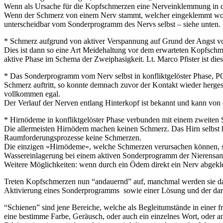
Wenn als Ursache für die Kopfschmerzen eine Nerveinklemmung in die
Wenn der Schmerz von einem Nerv stammt, welcher eingeklemmt worden
unterscheidbar vom Sonderprogramm des Nervs selbst – siehe unten.
* Schmerz aufgrund von aktiver Verspannung auf Grund der Angst vo
Dies ist dann so eine Art Meidehaltung vor dem erwarteten Kopfschm
aktive Phase im Schema der Zweiphasigkeit. Lt. Marco Pfister ist di
* Das Sonderprogramm vom Nerv selbst in konfliktgelöster Phase, PC
Schmerz auftritt, so konnte demnach zuvor der Kontakt wieder hergeste
vollkommen egal.
Der Verlauf der Nerven entlang Hinterkopf ist bekannt und kann von 
* Hirnödeme in konfliktgelöster Phase verbunden mit einem zweiten
Die allermeisten Hirnödem machen keinen Schmerz. Das Hirn selbst h
Raumforderungsprozesse keine Schmerzen.
Die einzigen «Hirnödeme», welche Schmerzen verursachen können, sin
Wassereinlagerung bei einem aktiven Sonderprogramm der Nierensa
Weitere Möglichkeiten: wenn durch ein Ödem direkt ein Nerv abgekl
Treten Kopfschmerzen nun “andauernd” auf, manchmal werden sie da
Aktivierung eines Sonderprogramms sowie einer Lösung und der dara
“Schienen” sind jene Bereiche, welche als Begleitumstände in einer fr
eine bestimme Farbe, Geräusch, oder auch ein einzelnes Wort, oder an