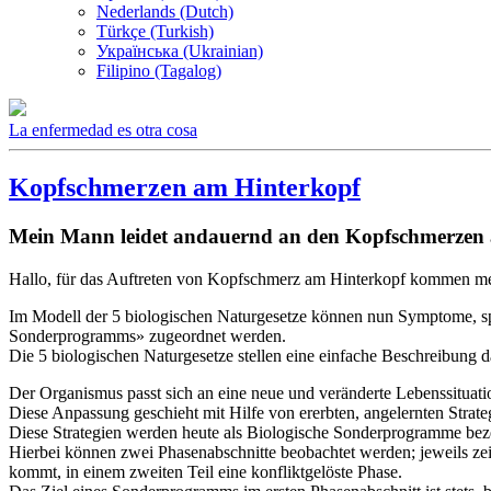
Nederlands (Dutch)
Türkçe (Turkish)
Українська (Ukrainian)
Filipino (Tagalog)
La enfermedad es otra cosa
Kopfschmerzen am Hinterkopf
Mein Mann leidet andauernd an den Kopfschmerzen
Hallo, für das Auftreten von Kopfschmerz am Hinterkopf kommen mehre
Im Modell der 5 biologischen Naturgesetze können nun Symptome, spü
Sonderprogramms» zugeordnet werden.
Die 5 biologischen Naturgesetze stellen eine einfache Beschreibung 
Der Organismus passt sich an eine neue und veränderte Lebenssituati
Diese Anpassung geschieht mit Hilfe von ererbten, angelernten Strat
Diese Strategien werden heute als Biologische Sonderprogramme bez
Hierbei können zwei Phasenabschnitte beobachtet werden; jeweils zeit
kommt, in einem zweiten Teil eine konfliktgelöste Phase.