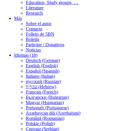
Education, Study groups, …
Literature
Research
Más
Sobre el autor
Contacto
Folleto de 5BN
Boletín
Participe / Donativos
Noticias
Idiomas (18)
Deutsch (German)
English (English)
Español (Spanish)
Italiano (Italian)
русский (Russian)
עברית (Hebrew)
Français (French)
Български (Bulgarian)
Magyar (Hungarian)
Português (Portuguese)
Azərbaycan dili (Azerbaijani)
Română (Romanian)
Polskie (Polish)
Српски (Serbian)