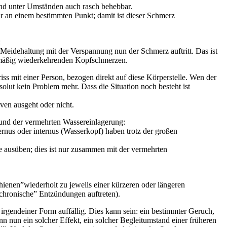
und unter Umständen auch rasch behebbar.
 an einem bestimmten Punkt; damit ist dieser Schmerz
:
eidehaltung mit der Verspannung nun der Schmerz auftritt. Das ist
gelmäßig wiederkehrenden Kopfschmerzen.
 mit einer Person, bezogen direkt auf diese Körperstelle. Wen der
solut kein Problem mehr. Dass die Situation noch besteht ist
ven ausgeht oder nicht.
und der vermehrten Wassereinlagerung:
nus oder internus (Wasserkopf) haben trotz der großen
e ausüben; dies ist nur zusammen mit der vermehrten
hienen”
wiederholt zu jeweils einer kürzeren oder längeren
chronische” Entzündungen auftreten).
 irgendeiner Form auffällig. Dies kann sein: ein bestimmter Geruch,
n nun ein solcher Effekt, ein solcher Begleitumstand einer früheren