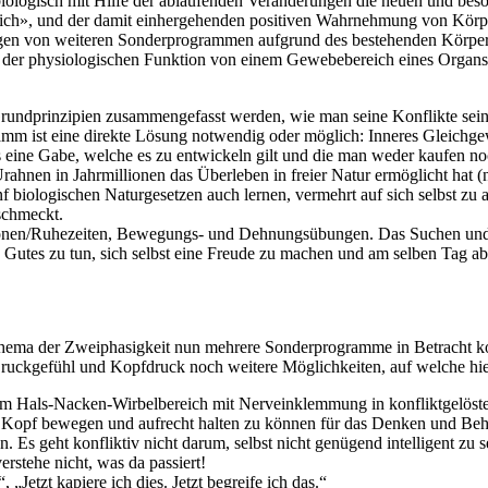
, biologisch mit Hilfe der ablaufenden Veränderungen die neuen und b
sich», und der damit einhergehenden positiven Wahrnehmung von Körpe
en von weiteren Sonderprogrammen aufgrund des bestehenden Körpe
us der physiologischen Funktion von einem Gewebebereich eines Organs
Grundprinzipien zusammengefasst werden, wie man seine Konflikte sein
mm ist eine direkte Lösung notwendig oder möglich: Inneres Gleichgew
s eine Gabe, welche es zu entwickeln gilt und die man weder kaufen no
rahnen in Jahrmillionen das Überleben in freier Natur ermöglicht ha
biologischen Naturgesetzen auch lernen, vermehrt auf sich selbst zu 
schmeckt.
ationen/Ruhezeiten, Bewegungs- und Dehnungsübungen. Das Suchen u
twas Gutes zu tun, sich selbst eine Freude zu machen und am selben Tag 
hema der Zweiphasigkeit nun mehrere Sonderprogramme in Betracht
Druckgefühl und Kopfdruck noch weitere Möglichkeiten, auf welche hie
Hals-Nacken-Wirbelbereich mit Nerveinklemmung in konfliktgelöster
en Kopf bewegen und aufrecht halten zu können für das Denken und Behi
. Es geht konfliktiv nicht darum, selbst nicht genügend intelligent zu s
erstehe nicht, was da passiert!
Jetzt kapiere ich dies. Jetzt begreife ich das.“