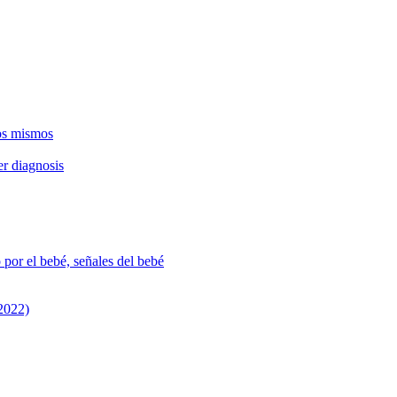
os mismos
r diagnosis
 por el bebé, señales del bebé
 2022)