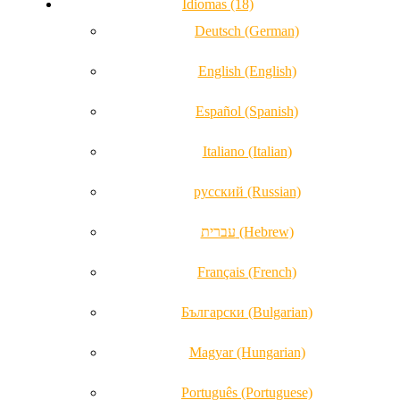
Idiomas (18)
Deutsch (German)
English (English)
Español (Spanish)
Italiano (Italian)
русский (Russian)
עברית (Hebrew)
Français (French)
Български (Bulgarian)
Magyar (Hungarian)
Português (Portuguese)