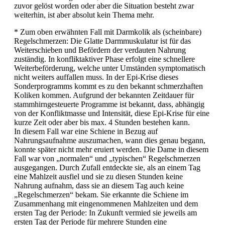
zuvor gelöst worden oder aber die Situation besteht zwar
weiterhin, ist aber absolut kein Thema mehr.
* Zum oben erwähnten Fall mit Darmkolik als (scheinbare)
Regelschmerzen: Die Glatte Darmmuskulatur ist für das
Weiterschieben und Befördern der verdauten Nahrung
zuständig. In konfliktaktiver Phase erfolgt eine schnellere
Weiterbeförderung, welche unter Umständen symptomatisch
nicht weiters auffallen muss. In der Epi-Krise dieses
Sonderprogramms kommt es zu den bekannt schmerzhaften
Koliken kommen. Aufgrund der bekannten Zeitdauer für
stammhirngesteuerte Programme ist bekannt, dass, abhängig
von der Konfliktmasse und Intensität, diese Epi-Krise für eine
kurze Zeit oder aber bis max. 4 Stunden bestehen kann.
In diesem Fall war eine Schiene in Bezug auf
Nahrungsaufnahme auszumachen, wann dies genau begann,
konnte später nicht mehr eruiert werden. Die Dame in diesem
Fall war von „normalen“ und „typischen“ Regelschmerzen
ausgegangen. Durch Zufall entdeckte sie, als an einem Tag
eine Mahlzeit ausfiel und sie zu diesen Stunden keine
Nahrung aufnahm, dass sie an diesem Tag auch keine
„Regelschmerzen“ bekam. Sie erkannte die Schiene im
Zusammenhang mit eingenommenen Mahlzeiten und dem
ersten Tag der Periode: In Zukunft vermied sie jeweils am
ersten Tag der Periode für mehrere Stunden eine