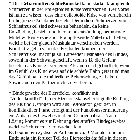
* Der
Gebärmutter-Schließmuskel
kann starke, krampfende
Schmerzen in der Epileptoiden Krise verursachen. Der Vorteil
ist nun zu wissen, dass eine epileptoide Krise von vorneherein
für begrenzte Zeitdauer besteht. Denn diese Schmerzen vom
Schließmuskel sind schwer zu behandeln, da keine
Entzündung besteht und hier keine entzündungshemmende
Mittel wirken sowie auch krampflösende Mittel nicht helfen,
welche bei der glatten Muskulatur verschrieben werden.
Konfliktiv geht es um das Festhalten können; der
Schließmuskel macht ja zu. Entweder Festhalten des Kindes,
sowohl in der Schwangerschaft, wenn z.B. die Gefahr
besteht, das Kind zu verlieren. Als auch nachgeburtlich, wenn
im Gefühl das Kind etwa auf die schiefe Bahn gerät und man
das Gefühl hat, die mütterliche Beherrschung zu haben.
Sowie auch den Partner nicht zu verlieren.
* Bindegewebe der Eierstöcke, konfliktiv mit
“Verlustkonflikt”. In der Eierstockskapsel erfolgt die Reifung
des Eis und Östrogen wird aus Testosteron gebildet. in
konfliktaktiver Phase erfolgt mit der Funktionsverminderung
ein Abbau des Gewebes und ein Östrogenabfall. Nach
Lösung kommt es zur Dehnung des straffen Bindegewebes,
welches Schmerzen verursachen kann.
Es beginnt ein zystischer Aufbau in ca. 9 Monaten und am
Ende steht ein fertiger Teil des Eierstocks da; falls in diesem