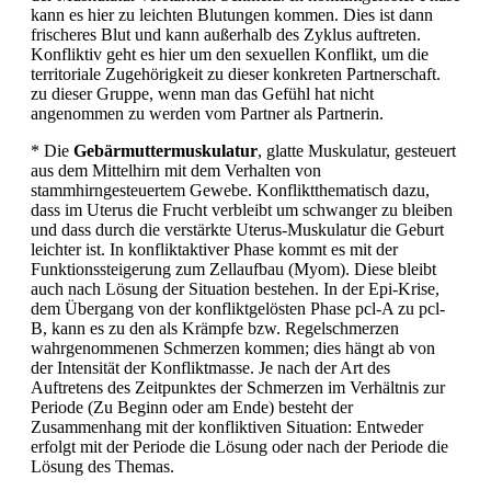
kann es hier zu leichten Blutungen kommen. Dies ist dann
frischeres Blut und kann außerhalb des Zyklus auftreten.
Konfliktiv geht es hier um den sexuellen Konflikt, um die
territoriale Zugehörigkeit zu dieser konkreten Partnerschaft.
zu dieser Gruppe, wenn man das Gefühl hat nicht
angenommen zu werden vom Partner als Partnerin.
* Die
Gebärmuttermuskulatur
, glatte Muskulatur, gesteuert
aus dem Mittelhirn mit dem Verhalten von
stammhirngesteuertem Gewebe. Konfliktthematisch dazu,
dass im Uterus die Frucht verbleibt um schwanger zu bleiben
und dass durch die verstärkte Uterus-Muskulatur die Geburt
leichter ist. In konfliktaktiver Phase kommt es mit der
Funktionssteigerung zum Zellaufbau (Myom). Diese bleibt
auch nach Lösung der Situation bestehen. In der Epi-Krise,
dem Übergang von der konfliktgelösten Phase pcl-A zu pcl-
B, kann es zu den als Krämpfe bzw. Regelschmerzen
wahrgenommenen Schmerzen kommen; dies hängt ab von
der Intensität der Konfliktmasse. Je nach der Art des
Auftretens des Zeitpunktes der Schmerzen im Verhältnis zur
Periode (Zu Beginn oder am Ende) besteht der
Zusammenhang mit der konfliktiven Situation: Entweder
erfolgt mit der Periode die Lösung oder nach der Periode die
Lösung des Themas.