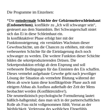
Die Programme im Einzelnen:
*Die
entodermale
Schichte der Gebärmutterschleimhaut
(Endometrium)
, konfliktiv zu „Ich will schwanger sein“,
gesteuert aus dem Stammhirn. Bei Schwangerschaft nistet
sich das Ei in diese Schleimhaut ein.
In konfliktaktiver Phase erfolgt hier mit der
Funktionssteigerung ­ ein verstärktes Wachstum dieser
Gewebsschichte, um die Chancen zu erhöhen, mit einer
verbesserten Schichte für die Eieinlagerung doch noch
schwanger zu werden. Die weitere Funktion dieser Schichte
bilden die sekretproduzierenden Drüsen. Die
Sekretproduktion erfolgt ab dem Eisprung und soll
verbesserte Bedingungen für das Einnisten des Eis schaffen.
Dieses vermehrt aufgebaute Gewebe geht nach jeweiliger
Lösung der Situation als vermehrte Blutung während der
Mens ab sowie kann diese konfliktgelöste Phase auch mit
eitrigem Abbau als Ausfluss außerhalb der Zeit der Mens
beobachtet werden (Konfliktrezidive!).
Die neumedizinisch psychologische Formulierung lautet:
häßlich-halbgenital; dass man sich in der partnerschaftlichen
Rolle als Frau nicht vollgenommen fühlt; Verrat an der
Weiblichkeit, Verletzung des weiblichen Ehrgefühls