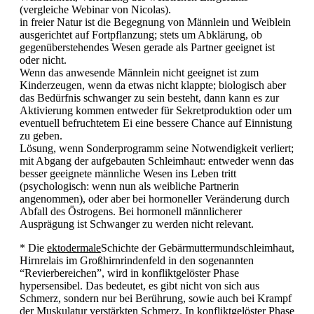
(vergleiche Webinar von Nicolas).
in freier Natur ist die Begegnung von Männlein und Weiblein
ausgerichtet auf Fortpflanzung; stets um Abklärung, ob
gegenüberstehendes Wesen gerade als Partner geeignet ist
oder nicht.
Wenn das anwesende Männlein nicht geeignet ist zum
Kinderzeugen, wenn da etwas nicht klappte; biologisch aber
das Bedürfnis schwanger zu sein besteht, dann kann es zur
Aktivierung kommen entweder für Sekretproduktion oder um
eventuell befruchtetem Ei eine bessere Chance auf Einnistung
zu geben.
Lösung, wenn Sonderprogramm seine Notwendigkeit verliert;
mit Abgang der aufgebauten Schleimhaut: entweder wenn das
besser geeignete männliche Wesen ins Leben tritt
(psychologisch: wenn nun als weibliche Partnerin
angenommen), oder aber bei hormoneller Veränderung durch
Abfall des Östrogens. Bei hormonell männlicherer
Ausprägung ist Schwanger zu werden nicht relevant.
* Die
ektodermale
Schichte der Gebärmuttermundschleimhaut,
Hirnrelais im Großhirnrindenfeld in den sogenannten
“Revierbereichen”, wird in konfliktgelöster Phase
hypersensibel. Das bedeutet, es gibt nicht von sich aus
Schmerz, sondern nur bei Berührung, sowie auch bei Krampf
der Muskulatur verstärkten Schmerz. In konfliktgelöster Phase