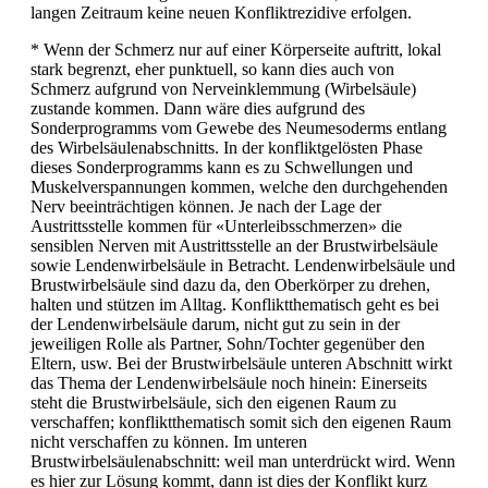
langen Zeitraum keine neuen Konfliktrezidive erfolgen.
* Wenn der Schmerz nur auf einer Körperseite auftritt, lokal
stark begrenzt, eher punktuell, so kann dies auch von
Schmerz aufgrund von Nerveinklemmung (Wirbelsäule)
zustande kommen. Dann wäre dies aufgrund des
Sonderprogramms vom Gewebe des Neumesoderms entlang
des Wirbelsäulenabschnitts. In der konfliktgelösten Phase
dieses Sonderprogramms kann es zu Schwellungen und
Muskelverspannungen kommen, welche den durchgehenden
Nerv beeinträchtigen können. Je nach der Lage der
Austrittsstelle kommen für «Unterleibsschmerzen» die
sensiblen Nerven mit Austrittsstelle an der Brustwirbelsäule
sowie Lendenwirbelsäule in Betracht. Lendenwirbelsäule und
Brustwirbelsäule sind dazu da, den Oberkörper zu drehen,
halten und stützen im Alltag. Konfliktthematisch geht es bei
der Lendenwirbelsäule darum, nicht gut zu sein in der
jeweiligen Rolle als Partner, Sohn/Tochter gegenüber den
Eltern, usw. Bei der Brustwirbelsäule unteren Abschnitt wirkt
das Thema der Lendenwirbelsäule noch hinein: Einerseits
steht die Brustwirbelsäule, sich den eigenen Raum zu
verschaffen; konfliktthematisch somit sich den eigenen Raum
nicht verschaffen zu können. Im unteren
Brustwirbelsäulenabschnitt: weil man unterdrückt wird. Wenn
es hier zur Lösung kommt, dann ist dies der Konflikt kurz