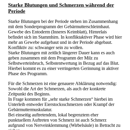
Starke Blutungen und Schmerzen während der
Periode
Starke Blutungen bei der Periode stehen im Zusammenhang
mit dem Sonderprogramm der Gebärmutterschleimhaut.
Gewebe des Entoderm (Inneres Keimblatt), Hirnrelais
befindet sich im Stammhirn. In konfliktaktiver Phase wird hier
mehr an Gewebe aufgebaut und in der Periode abgebaut.
Konfliktiv zu: schwanger sein zu wollen.
Starke Blutungen mit zeitlich längerer Dauer kann es auch
geben zusammen mit dem Programm der Milz zu
Selbstwerteinbruch, Selbstentwertung in Bezug auf das Blut.
Hierbei kommt es zu einer verringerten Gerinnung in aktiver
Phase des Programm.
Für die Schmerzen ist eine genauere Abklärung notwendig:
Sowohl die Art der Schmerzen, als auch der konkrete
Zeitpunkt des Beginns.
In Frage kommen für „sehr starke Schmerzen“ hierbei im
Unterleib entweder Eierstocksschmerzen oder Krampf der
Gebärmuttermuskulatur.
Bei einseitig auftretendem, lokal begrenztem eher
punktuellem Auftreten von Schmerz ist auch Schmerz
aufgrund von Nerveinklemmung (Wirbelsäule) in Betracht zu