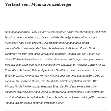
Verfasst von: Monika Anzenberger
Haftungsausschluss - Disclaimer: Wir übernehmen keine Verantwortung für jedwede
Handlung oder Unterlassung, die sich auf die hier aufgeführten Informationen,
Meinungen oder Links bezieht. Dies gilt auch und insbesondere für die
gesundheitlich relevanten Beiträge, die selbstverständlich kein Ersatz für ein
Gespräch mit dem Arzt Ihres Vertrauens darstellen können. Bei den Texten auf
dieser Webseite handelt es sich nicht um Therapieempfehlungen oder gar um den
Versuch einer Diagnose oder Behandlung! Wir übernehmen keinerlei Gewähr für die
Korrektheit, Aktualität, Vollständigkeit oder Qualität der Informationen auf dieser
Website. Zusätzlich müssen wir jede Haftung oder Garantie ausschließen. Dies gilt
auch für alle Verweise (Links), die direkt oder indirekt angeboten werden. Wir
können für die Inhalte solcher externen Sites, die Sie mittels eines Links oder
sonstiger Hinweise erreichen, keine Verantwortung übernehmen. Ferner haften wir
nicht für direkte oder indirekte Schäden, die auf Informationen zurückgeführt werden
können, die auf diesen externen Websites stehen