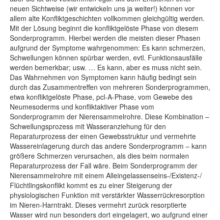
neuen Sichtweise (wir entwickeln uns ja weiter!) können vor
allem alte Konfliktgeschichten vollkommen gleichgültig werden.
Mit der Lösung beginnt die konfliktgelöste Phase von diesem
Sonderprogramm. Hierbei werden die meisten dieser Phasen
aufgrund der Symptome wahrgenommen: Es kann schmerzen,
Schwellungen können spürbar werden, evtl. Funktionsausfälle
werden bemerkbar; usw. … Es kann, aber es muss nicht sein.
Das Wahrnehmen von Symptomen kann häufig bedingt sein
durch das Zusammentreffen von mehreren Sonderprogrammen,
etwa konfliktgelöste Phase, pcl-A-Phase, vom Gewebe des
Neumesoderms und konfliktaktiver Phase vom
Sonderprogramm der Nierensammelrohre. Diese Kombination –
Schwellungsprozess mit Wasseranziehung für den
Reparaturprozess der einen Gewebsstruktur und vermehrte
Wassereinlagerung durch das andere Sonderprogramm – kann
größere Schmerzen verursachen, als dies beim normalen
Reparaturprozess der Fall wäre. Beim Sonderprogramm der
Nierensammelrohre mit einem Alleingelassenseins-/Existenz-/
Flüchtlingskonflikt kommt es zu einer Steigerung der
physiologischen Funktion mit verstärkter Wasserrückresorption
im Nieren-Harntrakt. Dieses vermehrt zurück resorptierte
Wasser wird nun besonders dort eingelagert, wo aufgrund einer