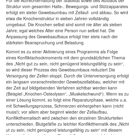
Für die Aufrechterhaltung der Stabilität sowie des Aufbaus der
Struktur vom gesamten Halte-, Bewegungs- und Stützapparates
erfolgt ein steter Gewebsumbau mit Zellauf- und abbau. So wird
etwa die Knochenstruktur in sieben Jahren vollständig
umgebaut. Die Knochen selbst sind somit nie älter als sieben
Jahre; egal welches Alter eine Person nun selbst hat. Die
Anpassung des Gewebsaufbaus erfolgt hier stets nach der
stärksten Beanspruchung und Belastung.
Kommt es zu einer Aktivierung eines Programms als Folge
eines Konfliktschockmoments mit dem grundsätzlichen Thema
des „Nicht gut zu sein, nicht genügend leistungsfähig zu sein“,
so wird dieser Prozess des Gewebsumbaus reduziert Die
Versorgung der Zellen stoppt. Durch die Unterversorgung erfolgt
ein langsam voranschreitender Gewebszellabbau, welcher mit
der Zeit auf bildgebenden Verfahren sichtbar werden kann
(Beispiel „Knochen-Osteolysen“, „Muskelschwund“). Wenn es zu
einer Lösung kommt, so folgt eine Reparaturphase, welche u.a.
mit Schwellungsprozess, Schmerzen einhergehen kann (nicht
muss!); vor allem aber beginnt wieder der Zellaufbau.
Konfliktthematisch wird zwischen den einzelnen Strukturteilen
unterschieden. Blutgefäße zu leichter Konfliktthematik des „Nicht
ut zu sein, nicht genügend leistungsfähig zu sein“ mit diesem