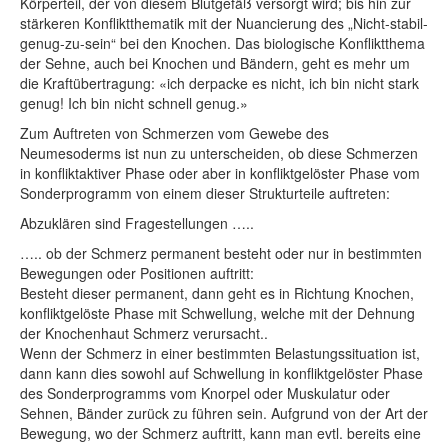
Körperteil, der von diesem Blutgefäß versorgt wird; bis hin zur
stärkeren Konfliktthematik mit der Nuancierung des „Nicht-stabil-
genug-zu-sein“ bei den Knochen. Das biologische Konfliktthema
der Sehne, auch bei Knochen und Bändern, geht es mehr um
die Kraftübertragung: «ich derpacke es nicht, ich bin nicht stark
genug! Ich bin nicht schnell genug.»
Zum Auftreten von Schmerzen vom Gewebe des
Neumesoderms ist nun zu unterscheiden, ob diese Schmerzen
in konfliktaktiver Phase oder aber in konfliktgelöster Phase vom
Sonderprogramm von einem dieser Strukturteile auftreten:
Abzuklären sind Fragestellungen …..
….. ob der Schmerz permanent besteht oder nur in bestimmten
Bewegungen oder Positionen auftritt:
Besteht dieser permanent, dann geht es in Richtung Knochen,
konfliktgelöste Phase mit Schwellung, welche mit der Dehnung
der Knochenhaut Schmerz verursacht..
Wenn der Schmerz in einer bestimmten Belastungssituation ist,
dann kann dies sowohl auf Schwellung in konfliktgelöster Phase
des Sonderprogramms vom Knorpel oder Muskulatur oder
Sehnen, Bänder zurück zu führen sein. Aufgrund von der Art der
Bewegung, wo der Schmerz auftritt, kann man evtl. bereits eine