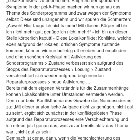
„Lokalkonfliktes“ zu beobachten: Aufgrund der spürbaren
Symptome in der pcl-A-Phase machen wir nun genau das
Thema des Sonderprogramms und zwar wegen der Symptome
selbst: Diese sind unangenehm und wir spüren die Schmerzen:
„Auweh! Hier tauge ich nichts mehr! Mit diesem Körperteil bin
ich nicht mehr gut; genüge ich nicht mehr!“ «Ich bin an dieser
Stelle körperlich kaputt!» Diese Lokalkonflikte; Konflikte, welche
eben aufgrund der lokalen, örtlichen Symptome zustande
kommen; können wir nun beliebig oft erleben und empfinden
und einen schönen Kreislauf mit Aktivierung des
Sonderprogramms > Zustand verbessert sich aufgrund des
Stopps des Reparaturprozesses > Lösung > Zustand
verschlechtert sich wieder aufgrund beginnenden
Reparaturprozesses > neue Aktivierung …
Bereits mit dem eigenen Verständnis für die Zusammenhänge
können Lokalkonflikte unter Umständen vermieden werden.
Denn nur beim Konfliktthema des Gewebe des Neumesoderms
zu: „Mit dieser anatomische Aufgabe nicht zu genügen, nicht gut
zu sein“, ergibt sich zunächst in der konfliktgelösten Phase
aufgrund des Reparaturprozesses eine Verschlechterung und
ich erlebe jetzt genau das, was zuvor bereits aktiv das Thema
war: „nicht gut zu sein“.
Demnach ist genau dann, wenn die Verschlechterung des