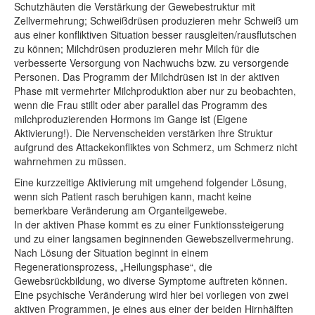
Schutzhäuten die Verstärkung der Gewebestruktur mit
Zellvermehrung; Schweißdrüsen produzieren mehr Schweiß um
aus einer konfliktiven Situation besser rausgleiten/rausflutschen
zu können; Milchdrüsen produzieren mehr Milch für die
verbesserte Versorgung von Nachwuchs bzw. zu versorgende
Personen. Das Programm der Milchdrüsen ist in der aktiven
Phase mit vermehrter Milchproduktion aber nur zu beobachten,
wenn die Frau stillt oder aber parallel das Programm des
milchproduzierenden Hormons im Gange ist (Eigene
Aktivierung!). Die Nervenscheiden verstärken ihre Struktur
aufgrund des Attackekonfliktes von Schmerz, um Schmerz nicht
wahrnehmen zu müssen.
Eine kurzzeitige Aktivierung mit umgehend folgender Lösung,
wenn sich Patient rasch beruhigen kann, macht keine
bemerkbare Veränderung am Organteilgewebe.
In der aktiven Phase kommt es zu einer Funktionssteigerung
und zu einer langsamen beginnenden Gewebszellvermehrung.
Nach Lösung der Situation beginnt in einem
Regenerationsprozess, „Heilungsphase“, die
Gewebsrückbildung, wo diverse Symptome auftreten können.
Eine psychische Veränderung wird hier bei vorliegen von zwei
aktiven Programmen, je eines aus einer der beiden Hirnhälften