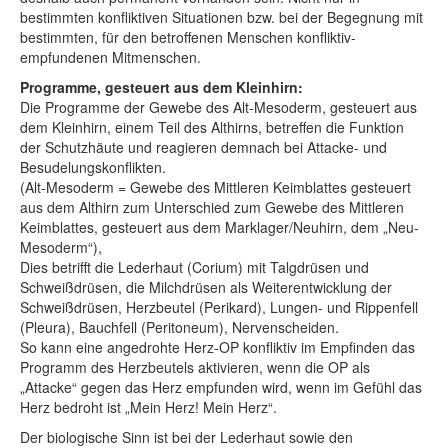
bestimmten konfliktiven Situationen bzw. bei der Begegnung mit
bestimmten, für den betroffenen Menschen konfliktiv-
empfundenen Mitmenschen.
Programme, gesteuert aus dem Kleinhirn:
Die Programme der Gewebe des Alt-Mesoderm, gesteuert aus
dem Kleinhirn, einem Teil des Althirns, betreffen die Funktion
der Schutzhäute und reagieren demnach bei Attacke- und
Besudelungskonflikten.
(Alt-Mesoderm = Gewebe des Mittleren Keimblattes gesteuert
aus dem Althirn zum Unterschied zum Gewebe des Mittleren
Keimblattes, gesteuert aus dem Marklager/Neuhirn, dem „Neu-
Mesoderm“),
Dies betrifft die Lederhaut (Corium) mit Talgdrüsen und
Schweißdrüsen, die Milchdrüsen als Weiterentwicklung der
Schweißdrüsen, Herzbeutel (Perikard), Lungen- und Rippenfell
(Pleura), Bauchfell (Peritoneum), Nervenscheiden.
So kann eine angedrohte Herz-OP konfliktiv im Empfinden das
Programm des Herzbeutels aktivieren, wenn die OP als
„Attacke“ gegen das Herz empfunden wird, wenn im Gefühl das
Herz bedroht ist „Mein Herz! Mein Herz“.
Der biologische Sinn ist bei der Lederhaut sowie den