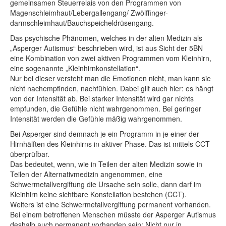
gemeinsamen Steuerrelais von den Programmen von
Magenschleimhaut/Lebergallengang/ Zwölffinger-
darmschleimhaut/Bauchspeicheldrüsengang.
Das psychische Phänomen, welches in der alten Medizin als
„Asperger Autismus“ beschrieben wird, ist aus Sicht der 5BN
eine Kombination von zwei aktiven Programmen vom Kleinhirn,
eine sogenannte „Kleinhirnkonstellation“.
Nur bei dieser versteht man die Emotionen nicht, man kann sie
nicht nachempfinden, nachfühlen. Dabei gilt auch hier: es hängt
von der Intensität ab. Bei starker Intensität wird gar nichts
empfunden, die Gefühle nicht wahrgenommen. Bei geringer
Intensität werden die Gefühle mäßig wahrgenommen.
Bei Asperger sind demnach je ein Programm in je einer der
Hirnhälften des Kleinhirns in aktiver Phase. Das ist mittels CCT
überprüfbar.
Das bedeutet, wenn, wie in Teilen der alten Medizin sowie in
Teilen der Alternativmedizin angenommen, eine
Schwermetallvergiftung die Ursache sein solle, dann darf im
Kleinhirn keine sichtbare Konstellation bestehen (CCT).
Weiters ist eine Schwermetallvergiftung permanent vorhanden.
Bei einem betroffenen Menschen müsste der Asperger Autismus
deshalb auch permanent vorhanden sein: Nicht nur in