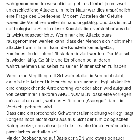
wahrgenommen. Im wesentlichen geht es hierbei ja um zwei
unterschiedliche Attacken. In freier Natur war dies ursprünglich
eine Frage des Überlebens. Mit dem Abstellen der Gefühle
waren die Vorfahren weiterhin handlungsfähig. Und das ist auch
der biologische Sinn in dieser Konstellation, verstehbar aus der
Entwicklungsgeschichte. Wenn nur eine Attacke quasi
rausgenommen werden kann, dass der Mensch sich nicht mehr
attackiert wahrnimmt, kann die Konstellation aufgelöst,
zumindest in der Intensität stark reduziert werden. Der Mensch
ist wieder fähig, Gefühle und Emotionen bei anderen
wahrzunehmen und selbst zu seinen Mitmenschen zu haben.
Wenn eine Vergiftung mit Schwermetallen in Verdacht steht,
dann ist die Art der Untersuchung anzusehen: Liegt tatsächlich
eine entsprechende Anreicherung vor oder aber, wird aufgrund
von bestimmten Faktoren ANGENOMMEN, dass eine vorliegen
müsse; eben auch, weil das Phänomen „Asperger“ damit in
Verdacht gebracht wird.
Dass eine entsprechende Schwermetallanreichung vorliegt, sagt
übrigens noch nichts dazu aus aus Sicht der fünf biologischen
Naturgesetze, dass diese jetzt die Ursache für ein verändertes
psychisches Verhalten sei.
Mit der Beobachtung auf Basis der 5BN wird etwas genauer