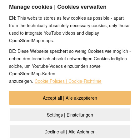
gesundheitlich relevanten Beiträge, die selbstverständlich kein Ersatz für ein
Manage cookies | Cookies verwalten
Gespräch mit dem Arzt Ihres Vertrauens darstellen können. Bei den Texten auf
dieser Webseite handelt es sich nicht um Therapieempfehlungen oder gar um den
EN: This website stores as few cookies as possible - apart
Versuch einer Diagnose oder Behandlung! Wir übernehmen keinerlei Gewähr für die
from the technically absolutely necessary cookies, only those
Korrektheit, Aktualität, Vollständigkeit oder Qualität der Informationen auf dieser
used to integrate YouTube videos and display
Website. Zusätzlich müssen wir jede Haftung oder Garantie ausschließen. Dies gilt
OpenStreetMap maps.
auch für alle Verweise (Links), die direkt oder indirekt angeboten werden. Wir
können für die Inhalte solcher externen Sites, die Sie mittels eines Links oder
DE: Diese Webseite speichert so wenig Cookies wie möglich -
sonstiger Hinweise erreichen, keine Verantwortung übernehmen. Ferner haften wir
neben den technisch absolut notwendigen Cookies lediglich
nicht für direkte oder indirekte Schäden, die auf Informationen zurückgeführt werden
solche, um Youtube-Videos einzubinden sowie
können, die auf diesen externen Websites stehen
OpenStreetMap-Karten
anzuzeigen.
Cookie Policies | Cookie-Richtlinie
© 2026 by Ingmar Marquardt
Accept all | Alle akzeptieren
Aviso legal
Política de privacidad
Contacto
Settings | Einstellungen
Cookie Policy (EU)
Decline all | Alle Ablehnen