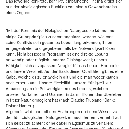
Das jeweilige konkrete, konfliktiv empfundene Thema ergibt sich
aus der physiologischen Funktion von einem Gewebebereich
eines Organs.
——————————————————-
Mit der Kenntnis der Biologischen Naturgesetze können nun
*
einige Grundprinzipien zusammengefasst werden, wie man
seine Konﬂikte sein gesamtes Leben lang erkennen, ihnen
entgegentreten und gegebenenfalls bei Notwendigkeit lösen
kann. Nicht bei jedem Programm ist eine direkte Lösung
notwendig oder möglich: Inneres Gleichgewicht; unsere
Fähigkeit, sich anzupassen; Neugier für das Leben; Harmonie
und innere Weisheit. Auf der Basis dieser Qualitäten gibt es eine
Gabe, welche es zu entwickeln gilt und die man weder kaufen
noch erben kann: Unsere Flexibilität, unsere Fähigkeit zur
Anpassung an die Schwierigkeiten des Lebens, welchen
unseren Vorfahren und Urahnen in Jahrmillionen das Überleben
in freier Natur ermöglicht hat (nach Claudio Trupiano “Danke
Doktor Hamer”).
Allgemein wird man mit den Erfahrungen und dem Wissen zu
den fünf biologischen Naturgesetzen auch lernen, vermehrt auf
sich selbst zu achten; ohne dabei in Egoismus zu verfallen:
Weniger auf “gesunde” Ernährung (was soll das sein?), aber auf