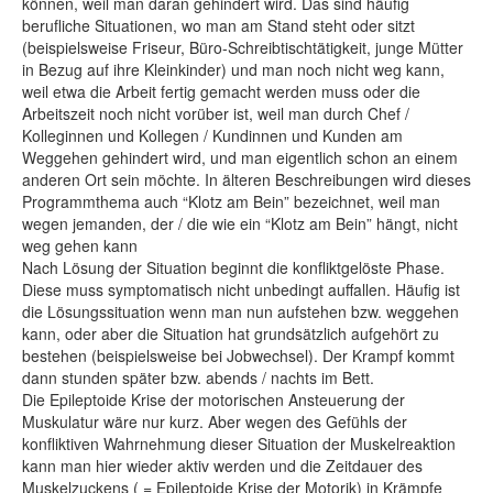
können, weil man daran gehindert wird. Das sind häufig
berufliche Situationen, wo man am Stand steht oder sitzt
(beispielsweise Friseur, Büro-Schreibtischtätigkeit, junge Mütter
in Bezug auf ihre Kleinkinder) und man noch nicht weg kann,
weil etwa die Arbeit fertig gemacht werden muss oder die
Arbeitszeit noch nicht vorüber ist, weil man durch Chef /
Kolleginnen und Kollegen / Kundinnen und Kunden am
Weggehen gehindert wird, und man eigentlich schon an einem
anderen Ort sein möchte. In älteren Beschreibungen wird dieses
Programmthema auch “Klotz am Bein” bezeichnet, weil man
wegen jemanden, der / die wie ein “Klotz am Bein” hängt, nicht
weg gehen kann
Nach Lösung der Situation beginnt die konfliktgelöste Phase.
Diese muss symptomatisch nicht unbedingt auffallen. Häufig ist
die Lösungssituation wenn man nun aufstehen bzw. weggehen
kann, oder aber die Situation hat grundsätzlich aufgehört zu
bestehen (beispielsweise bei Jobwechsel). Der Krampf kommt
dann stunden später bzw. abends / nachts im Bett.
Die Epileptoide Krise der motorischen Ansteuerung der
Muskulatur wäre nur kurz. Aber wegen des Gefühls der
konfliktiven Wahrnehmung dieser Situation der Muskelreaktion
kann man hier wieder aktiv werden und die Zeitdauer des
Muskelzuckens ( = Epileptoide Krise der Motorik) in Krämpfe