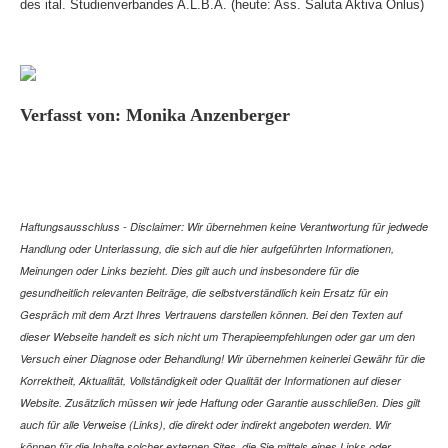
des ital. Studienverbandes A.L.B.A. (heute: Ass. Saluta Aktiva Onlus)
Verfasst von: Monika Anzenberger
Haftungsausschluss - Disclaimer: Wir übernehmen keine Verantwortung für jedwede
Handlung oder Unterlassung, die sich auf die hier aufgeführten Informationen,
Meinungen oder Links bezieht. Dies gilt auch und insbesondere für die
gesundheitlich relevanten Beiträge, die selbstverständlich kein Ersatz für ein
Gespräch mit dem Arzt Ihres Vertrauens darstellen können. Bei den Texten auf
dieser Webseite handelt es sich nicht um Therapieempfehlungen oder gar um den
Versuch einer Diagnose oder Behandlung! Wir übernehmen keinerlei Gewähr für die
Korrektheit, Aktualität, Vollständigkeit oder Qualität der Informationen auf dieser
Website. Zusätzlich müssen wir jede Haftung oder Garantie ausschließen. Dies gilt
auch für alle Verweise (Links), die direkt oder indirekt angeboten werden. Wir
können für die Inhalte solcher externen Sites, die Sie mittels eines Links oder