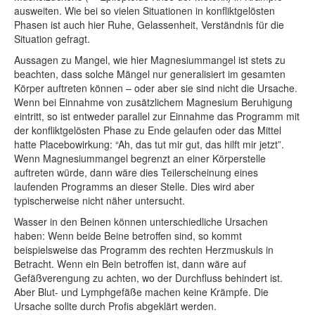
ausweiten. Wie bei so vielen Situationen in konfliktgelösten
Phasen ist auch hier Ruhe, Gelassenheit, Verständnis für die
Situation gefragt.
Aussagen zu Mangel, wie hier Magnesiummangel ist stets zu
beachten, dass solche Mängel nur generalisiert im gesamten
Körper auftreten können – oder aber sie sind nicht die Ursache.
Wenn bei Einnahme von zusätzlichem Magnesium Beruhigung
eintritt, so ist entweder parallel zur Einnahme das Programm mit
der konfliktgelösten Phase zu Ende gelaufen oder das Mittel
hatte Placebowirkung: “Ah, das tut mir gut, das hilft mir jetzt”.
Wenn Magnesiummangel begrenzt an einer Körperstelle
auftreten würde, dann wäre dies Teilerscheinung eines
laufenden Programms an dieser Stelle. Dies wird aber
typischerweise nicht näher untersucht.
Wasser in den Beinen können unterschiedliche Ursachen
haben: Wenn beide Beine betroffen sind, so kommt
beispielsweise das Programm des rechten Herzmuskuls in
Betracht. Wenn ein Bein betroffen ist, dann wäre auf
Gefäßverengung zu achten, wo der Durchfluss behindert ist.
Aber Blut- und Lymphgefäße machen keine Krämpfe. Die
Ursache sollte durch Profis abgeklärt werden.