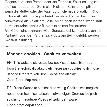
Gegenstand, eine Person oder ein Tier sein. So ist es möglich,
die Tochter oder den Sohn als «Klotz am Bein» zu empfinden,
wenn die Mutter oder der Vater durch die neue Situation (Kind)
in ihren Aktivitäten eingeschränkt werden. Ebenso kann eine
Arbeitsstelle als «Klotz am Bein» empfunden werden, wenn man
durch die Arbeitsstelle z.B. stark in seinen freizeitlichen
Aktivitäten eingeschränkt wird. Genauso gut kann aber auch die
Partnerin oder der Partner als «Klotz am Bein» gefühlt werden
(weitaus häufiger).
Wird dieser biologische Konflikt belanglos mit dem Gewahr
werden «Ich bin in der Lage dazu», «Ich fühle mich nicht
Manage cookies | Cookies verwalten
eingeschränkt», folgt in der Reparaturphase der
Gewebewachstum – der Aufbau an den Gefäßwänden der
EN: This website stores as few cookies as possible - apart
Venen: Es treten Schwellungen, Schmerzen, Rötung, Wärme (=
from the technically absolutely necessary cookies, only those
Entzündungszeichen) auf. Die stärksten Schmerzen und die
used to integrate YouTube videos and display
größte Schwellung treten in der PCL-A-Phase auf. Jetzt
OpenStreetMap maps.
bekommt man die schulmedizinische Diagnose: Thrombose.
DE: Diese Webseite speichert so wenig Cookies wie möglich -
Auch die Venen gehören zu der sogenannten «Luxusgruppe»:
In der Reparaturphase kommt es zum überschießenden
neben den technisch absolut notwendigen Cookies lediglich
Gewebeaufbau – am Ende der Reparaturphase ist die
solche, um Youtube-Videos einzubinden sowie
Gefäßwand dicker.
OpenStreetMap-Karten