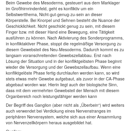
Beim Gewebe des Mesoderms, gesteuert aus dem Marklager
im Großhirnrindenfeld, geht es konfliktiv um ein
Selbstwertthema, Nicht-gut-genug-zu-sein an dieser
Körperstelle. Bei Knorpel und Sehnen besteht die Nuance der
Geschicklichkeit. Nicht geschickt genug zu sein, mit diesem
Finger bzw. mit dieser Hand eine Bewegung, eine Tätigkeit
ausführen zu können. Nach Aktivierung des Sonderprogramms,
in konfliktaktiver Phase, stoppt die regelmäßige Versorgung zu
diesem Gewebsteil des Neu-Mesoderms. Dadurch kommt es zu
langsam voranschreitenden Gewebszellabbau. Erst nach
Lösung der Situation und in der konfliktgelösten Phase beginnt
wieder die Versorgung und der Gewebszellaufbau. Wenn eine
konfliktgelöste Phase fertig durchlaufen werden kann, so wird
stets etwas mehr Gewebe aufgebaut, als zuvor in der CA-Phase
abgebaut worden war. Hierin liegt auch der biologische Sinn,
dass mit dem vermehrten Gewebsteil der Mensch mit diesem
Organbereich noch leistungsfähiger werden kann
Der Begriff des Ganglion (aber nicht als „Überbein“) wird weiters
auch verwendet bei Verdickung eines Nervenstranges im
periphären Nervensystem, welche sich aus einer Ansammlung
von Nervenzellkörpern heraus ausgebildet hat.