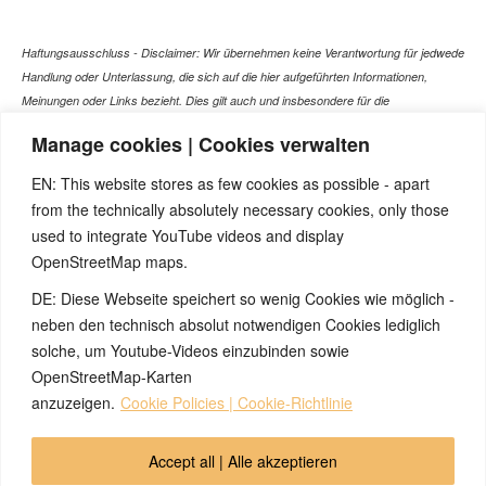
Haftungsausschluss - Disclaimer: Wir übernehmen keine Verantwortung für jedwede
Handlung oder Unterlassung, die sich auf die hier aufgeführten Informationen,
Meinungen oder Links bezieht. Dies gilt auch und insbesondere für die
gesundheitlich relevanten Beiträge, die selbstverständlich kein Ersatz für ein
Manage cookies | Cookies verwalten
Gespräch mit dem Arzt Ihres Vertrauens darstellen können. Bei den Texten auf
dieser Webseite handelt es sich nicht um Therapieempfehlungen oder gar um den
EN: This website stores as few cookies as possible - apart
Versuch einer Diagnose oder Behandlung! Wir übernehmen keinerlei Gewähr für die
from the technically absolutely necessary cookies, only those
Korrektheit, Aktualität, Vollständigkeit oder Qualität der Informationen auf dieser
used to integrate YouTube videos and display
Website. Zusätzlich müssen wir jede Haftung oder Garantie ausschließen. Dies gilt
OpenStreetMap maps.
auch für alle Verweise (Links), die direkt oder indirekt angeboten werden. Wir
können für die Inhalte solcher externen Sites, die Sie mittels eines Links oder
DE: Diese Webseite speichert so wenig Cookies wie möglich -
sonstiger Hinweise erreichen, keine Verantwortung übernehmen. Ferner haften wir
neben den technisch absolut notwendigen Cookies lediglich
nicht für direkte oder indirekte Schäden, die auf Informationen zurückgeführt werden
solche, um Youtube-Videos einzubinden sowie
können, die auf diesen externen Websites stehen
OpenStreetMap-Karten
anzuzeigen.
Cookie Policies | Cookie-Richtlinie
© 2026 by Ingmar Marquardt
Accept all | Alle akzeptieren
Aviso legal
Política de privacidad
Contacto